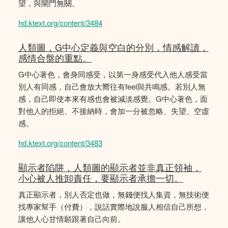
望，與閘門無關。
hd.ktext.org/content/3484
人類圖，G中心定義與空白的分別，情感解讀，
感情合盤的重點。
G中心著色，會身同感受，以第一身感受代入他人感受當
別人有同感，自己會放大嚮往有feel與共鳴感。若別人無
感，自己即使本來有感也會被減淡感覺。G中心著色，面
對他人的拒絕、不接納時，會加一分被忽略、失望、空虛
感。
hd.ktext.org/content/3483
顯示者陷阱，人類圖的顯示者並非真正領袖，
小心被人推卸責任，要顯示者承擔一切。
真正顯示者，別人否定也做，無錢便找人集資，無技術便
找專家幫手（付費），說話實際地說服人相信自己所想，
讓他人心甘情願跟著自己向前。