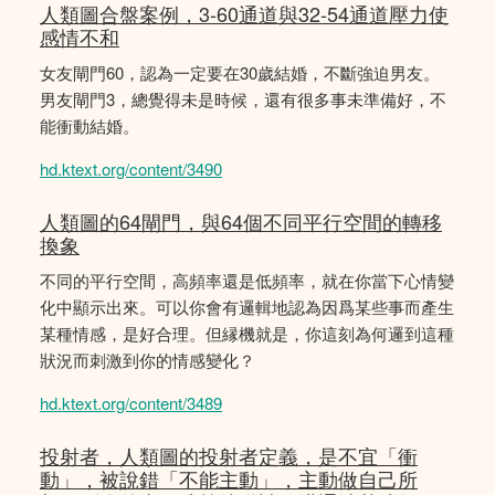
人類圖合盤案例，3-60通道與32-54通道壓力使
感情不和
女友閘門60，認為一定要在30歲結婚，不斷強迫男友。
男友閘門3，總覺得未是時候，還有很多事未準備好，不
能衝動結婚。
hd.ktext.org/content/3490
人類圖的64閘門，與64個不同平行空間的轉移
換象
不同的平行空間，高頻率還是低頻率，就在你當下心情變
化中顯示出來。可以你會有邏輯地認為因爲某些事而產生
某種情感，是好合理。但縁機就是，你這刻為何邏到這種
狀況而刺激到你的情感變化？
hd.ktext.org/content/3489
投射者，人類圖的投射者定義，是不宜「衝
動」，被說錯「不能主動」，主動做自己所