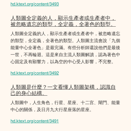
hd.ktext.org/content/3493
人類圖全定義的人，顯示生產者或生產者中，
被忽略遺忘的類型，全定義，全著色的類型。
人類圖全定義的人，顯示生產者或生產者中，被忽略遺忘
的類型，全定義，全著色的類型。人類圖主流會說「九個
能量中心全著色」是最完滿。有些分析師還說他們是最後
一世，不再輪迴。這是來自主流人類圖解讀，認為著色中
心固定及有顯響力，以為空的中心受人影響，𣎴完整。
hd.ktext.org/content/3492
人類圖是什麼？一文看懂人類圖架構，認識自
己的身心結構。
人類圖中，人生角色，行星、星座、十二宫、閘門、能量
中心的關係，及日月九大行星座落的星座。
hd.ktext.org/content/3491