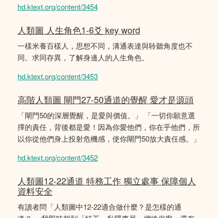
hd.ktext.org/content/3454
人類圖 人生角色1-6爻 key word
一樣米養百樣人，思想不同，溝通表達與聆聽角度也不
同。求同存異，了解身邊人的人生角色。
hd.ktext.org/content/3453
高階人類圖 閘門27-50通道的覺醒 愛才是源頭
「閘門50的深層覺醒，是愛與價值。」 「一切你願意選
擇的責任，背後都是愛！因為你愛他們，你在乎他們，所
以你從他們身上投射危機感，使你閘門50放大責任感。」
hd.ktext.org/content/3452
人類圖12-22通道 特務工作 獨立處事 保障個人
資料安全
有讀者問「人類圖中12-22適合做什麼？是怎樣的通