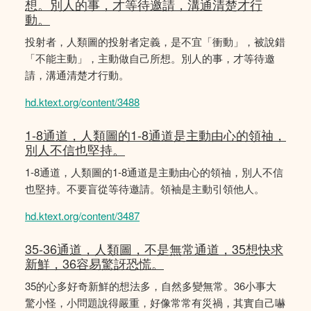
想。別人的事，才等待邀請，溝通清楚才行
動。
投射者，人類圖的投射者定義，是不宜「衝動」，被說錯
「不能主動」，主動做自己所想。別人的事，才等待邀
請，溝通清楚才行動。
hd.ktext.org/content/3488
1-8通道，人類圖的1-8通道是主動由心的領䄂，
別人不信也堅持。
1-8通道，人類圖的1-8通道是主動由心的領䄂，別人不信
也堅持。不要盲從等待邀請。領袖是主動引領他人。
hd.ktext.org/content/3487
35-36通道，人類圖，不是無常通道，35想快求
新鮮，36容易驚訝恐慌。
35的心多好奇新鮮的想法多，自然多變無常。36小事大
驚小怪，小問題說得嚴重，好像常常有災禍，其實自己嚇