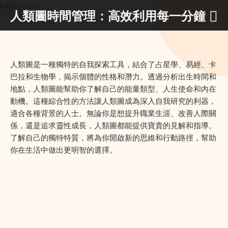
hd.ktext.org
人類圖時間管理：高效利用每一分鐘
人類圖是一種獨特的自我探索工具，結合了占星學、易經、卡
巴拉和生物學，揭示個體的性格和潛力。透過分析出生時間和
地點，人類圖能幫助你了解自己的能量類型、人生使命和內在
動機。這種綜合性的方法讓人類圖成為深入自我研究的利器，
適合各種背景的人士。無論你是想提升職業生涯、改善人際關
係，還是追求靈性成長，人類圖都能提供寶貴的見解和指導。
了解自己的獨特特質，將為你開啟新的思維和行動路徑，幫助
你在生活中做出更明智的選擇。