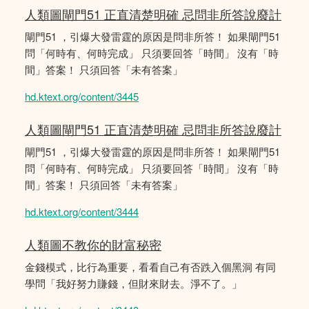
人類圖閘門51 正直清楚明確 忌問非所答說廢計
閘門51 ，引爆大發雷霆的原因是問非所答！ 如果閘門51
問「何時有、何時完成」 只須要回答「時間」 沒有「時
間」答案！ 只須回答「未有答案」
hd.ktext.org/content/3445
人類圖閘門51 正直清楚明確 忌問非所答說廢計
閘門51 ，引爆大發雷霆的原因是問非所答！ 如果閘門51
問「何時有、何時完成」 只須要回答「時間」 沒有「時
間」答案！ 只須回答「未有答案」
hd.ktext.org/content/3444
人類圖不教你的財富秘密
金錢模式，比行為重要，看看自己有否跌入個黑洞 有同
學問「我好努力賺錢，但財來財去。淨不了。」