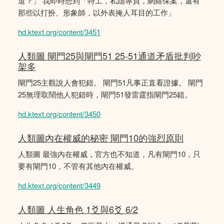
道？」 我即時想到「特工，私隱專員，網絡保案，還有
那些以打扮、形象師，以外表掩人耳目的工作」
hd.ktext.org/content/3451
人類圖 閘門25與閘門51 25-51通道矛盾批判吵
架多
閘門25主觀說人會犯錯。 閘門51凡事正直看證據。 閘門
25無理取鬧他人犯錯時，閘門51發雷霆指閘門25錯。
hd.ktext.org/content/3450
人類圖內在權威的秘密 閘門10的強烈原則
人類圖 最強內在權威，官方也不知道，凡有閘門10，只
要有閘門10，不管有其他內在權威。
hd.ktext.org/content/3449
人類圖 人生角色 1爻與6爻 6/2