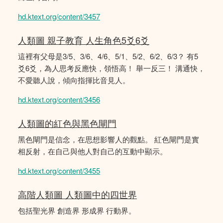
hd.ktext.org/content/3457
人類圖 親子教育 人生角色5爻6爻
這裡有父母是3/5、3/6、4/6、5/1、5/2、6/2、6/3？ 有5
爻6爻，為人思考反應快，領悟高！ 舉一反三！ 溝通快，
不愛聽人說，傾向指揮比音見人。
hd.ktext.org/content/3456
人類圖的紅色與黑色閘門
黑色閘門是信念，在思想影響人的觀點。 紅色閘門是實
相反射，在自己與他人對自己的互動中顯示。
hd.ktext.org/content/3455
高階人類圖 人類圖中的四世界
包括聖光界 創造界 形成界 行動界。