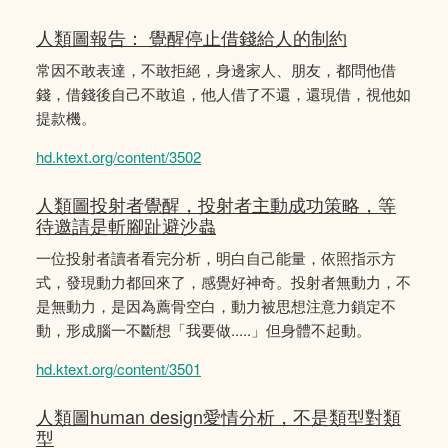
人類圖報告： 覺醒停止借錢給人的制約
常因不敢表達，不敢拒絕，身邊家人、朋友，都問他借
錢，借錢後自己不敢追，他人借了不還，還現借，視他如
提款機。
hd.ktext.org/content/3502
人類圖投射者覺醒，投射者主動成功策略，等
待邀請是斬腳趾避沙蟲
一位投射者讀者看完分析，明白自己能量，依照指示方
式，發現動力都回來了，感覺好神奇。投射者無動力，不
是無動力，是因為薦骨空白，動力被思想注意力鎖定不
動，形成腦一不斷想「我要做.....」但身體不起動。
hd.ktext.org/content/3501
人類圖human design愛情分析，不是類型對類
型