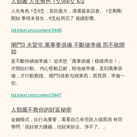
人類圖 人生角色 1爻與6爻 6/2
人生角色 1爻6爻，差距最大，溝通最多誤會。 1爻剛剛
開始 事情未發生，6爻結局完了 後續影響。
hd.ktext.org/content/3448
閘門3 水雷屯 萬事要俱備 不斷做準備 而不敢開
始
是不斷持續做準備！ 追求想「萬事俱備！樣樣周全！」
才開始行動。 內心堅毅忍耐，暗地做準備，直到萬事俱
備，才行動實踐。 閘門3喜歡屯積東西，買買買，準備一
切。
hd.ktext.org/content/3447
人類圖不教你的財富秘密
金錢模式，比行為重要，看看自己有否跌入個黑洞 有同
學問「我好努力賺錢，但財來財去。淨不了。」