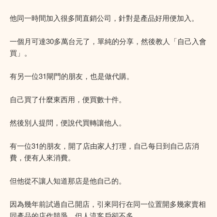
他同一時間加入很多間直銷公司，針對是產品好用便加入。
一個月可達30多萬台元了，單純的分享，然後教人「自己入會
買」。
有另一位31閘門的朋友，也是做代購。
自己買了什麼東西用，便買數十件。
然後別人提問，便說代買轉讓他人。
有一位31的朋友，開了店由家人打理，自己每日到自己店消
費，便有人來消費。
但他從不讓人知道那店是他自己的。
因為幾年前試過自己開店，引來同行在同一位置開多幾家賣相
同產品的店作競爭，但人流客戶卻不多。