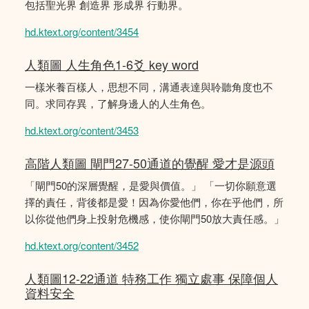
包括聖光界 創造界 形成界 行動界。
hd.ktext.org/content/3454
人類圖 人生角色1-6爻 key word
一樣米養百樣人，思想不同，溝通表達與聆聽角度也不
同。求同存異，了解身邊人的人生角色。
hd.ktext.org/content/3453
高階人類圖 閘門27-50通道的覺醒 愛才是源頭
「閘門50的深層覺醒，是愛與價值。」 「一切你願意選
擇的責任，背後都是愛！因為你愛他們，你在乎他們，所
以你從他們身上投射危機感，使你閘門50放大責任感。」
hd.ktext.org/content/3452
人類圖12-22通道 特務工作 獨立處事 保障個人
資料安全