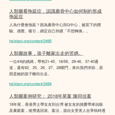
人類圖看拖延症，認識薦骨中心如何制約形成
拖延症
人為什麼會拖延？因為薦骨中心與G中心，被當下的體
驗、感覺、吸引，綁定自己持續「不想轉換」。
hd.ktext.org/content/3495
人類圖故事，孩子離家出走的苦媽。
一位4/6的媽媽，帶有21-45、18/58、29-46、37-40通
道，還有62、25、26、27、28閘門，來向我們求助，原
因是她的孩子離街出走。
hd.ktext.org/content/3494
人類圖案例研究： 2018年尾案 陳同佳案
18年尾，香港男士帶女友到台灣 被女友的挑釁帶來凶殺
及棄屍案，後潛逃回港。案法，源自女受害人在爭執時透