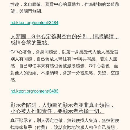
性趣，來自臍輪、薦骨中心的原動力，作為動物的繁殖慾
望，與閘門無關。
hd.ktext.org/content/3484
人類圖，G中心定義與空白的分別，情感解讀，
感情合盤的重點。
G中心著色，會身同感受，以第一身感受代入他人感受當
別人有同感，自己會放大嚮往有feel與共鳴感。若別人無
感，自己即使本來有感也會被減淡感覺。G中心著色，面
對他人的拒絕、不接納時，會加一分被忽略、失望、空虛
感。
hd.ktext.org/content/3483
顯示者陷阱，人類圖的顯示者並非真正領袖，
小心被人推卸責任，要顯示者承擔一切。
真正顯示者，別人否定也做，無錢便找人集資，無技術便
找專家幫手（付費），說話實際地說服人相信自己所想，