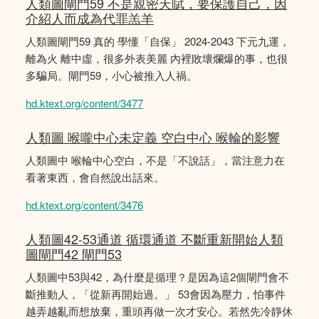
人類圖閘門59 不是親密天賦，要保護自己，因
介紹人而成為代罪羔羊
人類圖閘門59 真的 學懂「自保」 2024-2043 下元九運，
離為火 離中虛，很多外表美麗 內裡敗壞爛爆的事，也很
多騙局。閘門59，小心被推入人禍。
hd.ktext.org/content/3477
人類圖 喉嚨中心未定義 空白中心 喉輪的影響
人類圖中 喉輪中心空白，不是「不說話」，當注意力在
看著東西，會自然說出話來。
hd.ktext.org/content/3476
人類圖42-53通道 循環通道 不斷重新開始人類
圖閘門42 閘門53
人類圖中53與42，為什麼是循理？是因為這2個閘門會不
斷推動人，「從新再開始過。」 53會因為壓力，怕事件
越弄越亂而想放棄，重頭再做一次才安心。若然先冷靜休