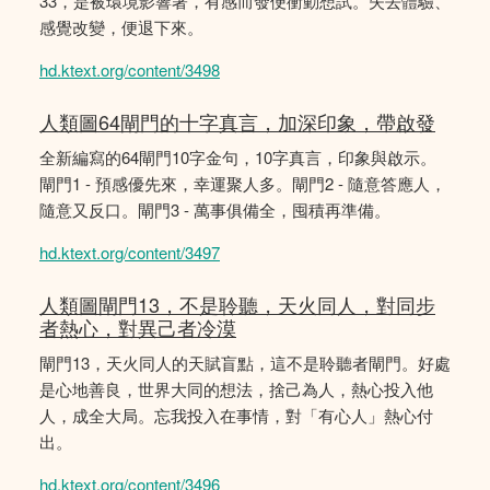
33，是被環境影響著，有感而發便衝動想試。失去體驗、
感覺改變，便退下來。
hd.ktext.org/content/3498
人類圖64閘門的十字真言，加深印象，帶啟發
全新編寫的64閘門10字金句，10字真言，印象與啟示。
閘門1 - 預感優先來，幸運聚人多。閘門2 - 隨意答應人，
隨意又反口。閘門3 - 萬事俱備全，囤積再準備。
hd.ktext.org/content/3497
人類圖閘門13，不是聆聽，天火同人，對同步
者熱心，對異己者冷漠
閘門13，天火同人的天賦盲點，這不是聆聽者閘門。好處
是心地善良，世界大同的想法，捨己為人，熱心投入他
人，成全大局。忘我投入在事情，對「有心人」熱心付
出。
hd.ktext.org/content/3496