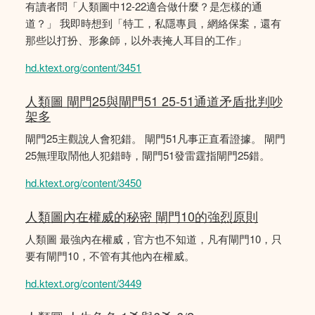
有讀者問「人類圖中12-22適合做什麼？是怎樣的通
道？」 我即時想到「特工，私隱專員，網絡保案，還有
那些以打扮、形象師，以外表掩人耳目的工作」
hd.ktext.org/content/3451
人類圖 閘門25與閘門51 25-51通道矛盾批判吵
架多
閘門25主觀說人會犯錯。 閘門51凡事正直看證據。 閘門
25無理取鬧他人犯錯時，閘門51發雷霆指閘門25錯。
hd.ktext.org/content/3450
人類圖內在權威的秘密 閘門10的強烈原則
人類圖 最強內在權威，官方也不知道，凡有閘門10，只
要有閘門10，不管有其他內在權威。
hd.ktext.org/content/3449