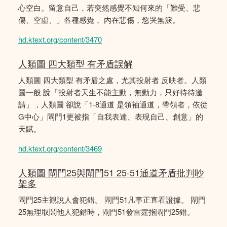
心空白。留意自己，若突然感覺不知何來的「難受、悲
傷、空虛、」各種感覺， 內在悲傷，慾哭無淚。
hd.ktext.org/content/3470
人類圖 四大類型 有矛盾誤解
人類圖 四大類型 有矛盾之處，尤其投射者 反映者。人類
圖一般 說「投射者天生不能主動，無動力，只好待待邀
請」，人類圖 卻說「1-8通道 是領袖通道，帶領者，依從
G中心」閘門1更被指「自我表達、表現自己、創意」的
天賦。
hd.ktext.org/content/3469
人類圖 閘門25與閘門51 25-51通道矛盾批判吵
架多
閘門25主觀說人會犯錯。 閘門51凡事正直看證據。 閘門
25無理取鬧他人犯錯時，閘門51發雷霆指閘門25錯。