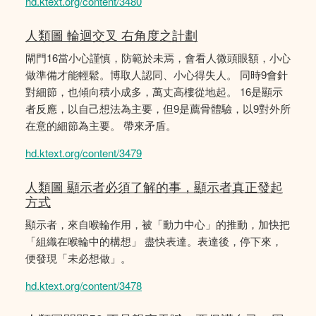
hd.ktext.org/content/3480
人類圖 輪迴交叉 右角度之計劃
閘門16當小心謹慎，防範於未焉，會看人微頭眼額，小心
做準備才能輕鬆。博取人認同、小心得失人。 同時9會針
對細節，也傾向積小成多，萬丈高樓從地起。 16是顯示
者反應，以自己想法為主要，但9是薦骨體驗，以9對外所
在意的細節為主要。 帶來矛盾。
hd.ktext.org/content/3479
人類圖 顯示者必須了解的事，顯示者真正發起
方式
顯示者，來自喉輪作用，被「動力中心」的推動，加快把
「組織在喉輪中的構想」 盡快表達。表達後，停下來，
便發現「未必想做」。
hd.ktext.org/content/3478