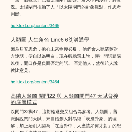
況。太陽閘門推動了人「以太陽閘門的卦象觀點」作思考
判斷。
hd.ktext.org/content/3465
人類圖 人生角色 Line6 6爻溝通學
因為居安思危，擔心未來物極必反， 他們會未聽清楚對
方說話，便自以為明白，現在觀點還未說，便扯開話題講
以後，開口多是負面否定的話。 否定他人，然後給人說
教比意見。
hd.ktext.org/content/3464
高階人類圖 閘門22 與 人類圖閘門47 天賦背後
的底層模式
以閘門22與47，這對輪迴交叉組合為參考。人類圖，舊
派解說閘門天賦，來自始創人對易經「表層卦象」的理
解，加上始創人認為「在這卦中，人應該如何才對」的想