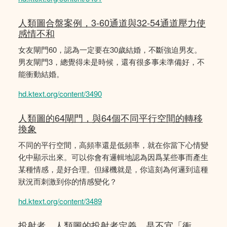
人類圖合盤案例，3-60通道與32-54通道壓力使
感情不和
女友閘門60，認為一定要在30歲結婚，不斷強迫男友。
男友閘門3，總覺得未是時候，還有很多事未準備好，不
能衝動結婚。
hd.ktext.org/content/3490
人類圖的64閘門，與64個不同平行空間的轉移
換象
不同的平行空間，高頻率還是低頻率，就在你當下心情變
化中顯示出來。可以你會有邏輯地認為因爲某些事而產生
某種情感，是好合理。但縁機就是，你這刻為何邏到這種
狀況而刺激到你的情感變化？
hd.ktext.org/content/3489
投射者，人類圖的投射者定義，是不宜「衝