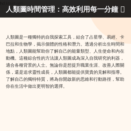
hd.ktext.org
人類圖時間管理：高效利用每一分鐘
人類圖是一種獨特的自我探索工具，結合了占星學、易經、卡
巴拉和生物學，揭示個體的性格和潛力。透過分析出生時間和
地點，人類圖能幫助你了解自己的能量類型、人生使命和內在
動機。這種綜合性的方法讓人類圖成為深入自我研究的利器，
適合各種背景的人士。無論你是想提升職業生涯、改善人際關
係，還是追求靈性成長，人類圖都能提供寶貴的見解和指導。
了解自己的獨特特質，將為你開啟新的思維和行動路徑，幫助
你在生活中做出更明智的選擇。