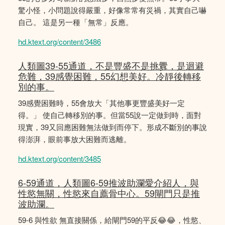
驚小怪，小問題說得嚴重，好像常常有災禍，其實自己嚇
自己。 這是另一種「無常」反應。
hd.ktext.org/content/3486
人類圖39-55通道，不是豐盛不是挑釁，是迴避
危難，39感覺困難，55幻想美好。冷靜後轉移
別的事。
39感覺困難時，55會放大「其他事更豐盛美好一定
得。」 使自己轉移別的事。但當55說一定做到時，面對
現實，39又回應困難無法做到而停下。形成不斷別的事說
得澎湃，眼前事放大困難而逃離。
hd.ktext.org/content/3485
6-59通道，人類圖6-59推波助瀾愛介紹人，與
性慾無關，性慾來自薦骨中心。59閘門只是推
波助瀾。
59-6 與性欲 無直接關係，給閘門59的平反😂😂，性慾、