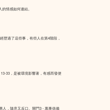
人的情感如何連結。
們經歴過了這些事，有些人在第4階段，
13-33，是被環境影響著，有感而發便
答應人，隨意又反口。閘門3 - 萬事俱備