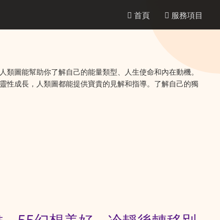
首頁
服務項目
人類圖能幫助你了解自己的能量類型、人生使命和內在動機。
靈性成長，人類圖都能提供寶貴的見解和指導。了解自己的獨