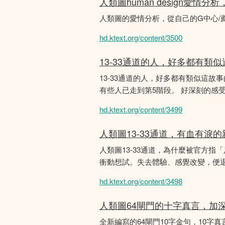
人類圖human design愛情
人類圖的愛情分析，從自己的G中心/
hd.ktext.org/content/3500
13-33通道的人，好多都有類
13-33通道的人，好多都有類似這
有些人已走到第5階段。 好深刻的感
hd.ktext.org/content/3499
人類圖13-33通道，有血有淚
人類圖13-33通道，為什麼被官方指
衝動想試。失去體驗、感覺改變，便
hd.ktext.org/content/3498
人類圖64閘門的十字真言，加
全新編寫的64閘門10字金句，10字真