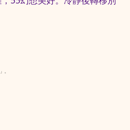
難，55幻想美好。冷靜後轉移別
盛」。