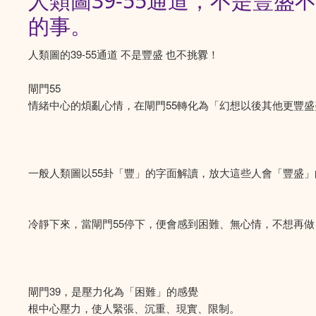
人類圖39-55通道，不是豐
的事。
人類圖的39-55通道 不是豐盛 也不挑釁！
閘門55
情緒中心的煩亂心情，在閘門55轉化為「幻想以後其他更豐
一般人類圖以55卦「豐」的字面解讀，放大這些人會「豐盛
冷靜下來，當閘門55停下，便會感到困難、無心情，不想再做
閘門39，是壓力化為「困難」的感覺
根中心壓力，使人緊張、沉重、現實、限制。