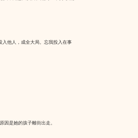
投入他人，成全大局。忘我投入在事
們求助，原因是她的孩子離街出走。