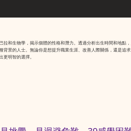
巴拉和生物學，揭示個體的性格和潛力。透過分析出生時間和地點，
種背景的人士。無論你是想提升職業生涯、改善人際關係，還是追求
出更明智的選擇。