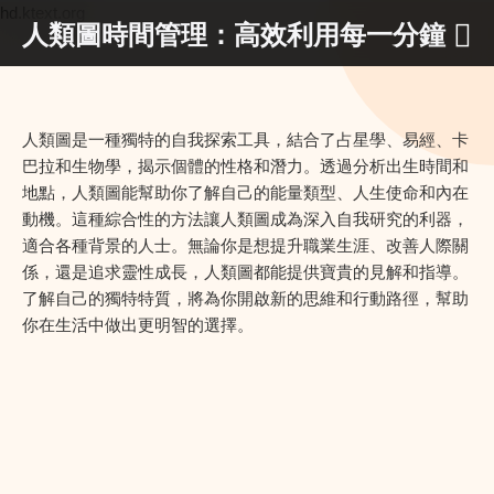
hd.ktext.org
人類圖時間管理：高效利用每一分鐘
人類圖是一種獨特的自我探索工具，結合了占星學、易經、卡
巴拉和生物學，揭示個體的性格和潛力。透過分析出生時間和
地點，人類圖能幫助你了解自己的能量類型、人生使命和內在
動機。這種綜合性的方法讓人類圖成為深入自我研究的利器，
適合各種背景的人士。無論你是想提升職業生涯、改善人際關
係，還是追求靈性成長，人類圖都能提供寶貴的見解和指導。
了解自己的獨特特質，將為你開啟新的思維和行動路徑，幫助
你在生活中做出更明智的選擇。