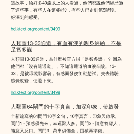
這故事，給好多40歲以上的人看過，他們都說他們經歴過
了這些事，有些人在第4階段，有些人已走到第5階段。
好深刻的感受。
hd.ktext.org/content/3499
人類圖13-33通道，有血有淚的親身經驗，不是
足智多謀
人類圖13-33通道，為什麼被官方指「足智多謀」？ 因為
他們都「沒有這通道」，不知這通道的血淚辛酸。13-
33，是被環境影響著，有感而發便衝動想試。失去體驗、
感覺改變，便退下來。
hd.ktext.org/content/3498
人類圖64閘門的十字真言，加深印象，帶啟發
全新編寫的64閘門10字金句，10字真言，印象與啟示。
閘門1 - 預感優先來，幸運聚人多。閘門2 - 隨意答應人，
隨意又反口。閘門3 - 萬事俱備全，囤積再準備。