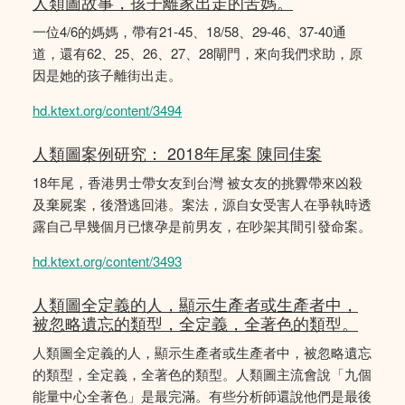
人類圖故事，孩子離家出走的苦媽。
一位4/6的媽媽，帶有21-45、18/58、29-46、37-40通
道，還有62、25、26、27、28閘門，來向我們求助，原
因是她的孩子離街出走。
hd.ktext.org/content/3494
人類圖案例研究： 2018年尾案 陳同佳案
18年尾，香港男士帶女友到台灣 被女友的挑釁帶來凶殺
及棄屍案，後潛逃回港。案法，源自女受害人在爭執時透
露自己早幾個月已懷孕是前男友，在吵架其間引發命案。
hd.ktext.org/content/3493
人類圖全定義的人，顯示生產者或生產者中，
被忽略遺忘的類型，全定義，全著色的類型。
人類圖全定義的人，顯示生產者或生產者中，被忽略遺忘
的類型，全定義，全著色的類型。人類圖主流會說「九個
能量中心全著色」是最完滿。有些分析師還說他們是最後