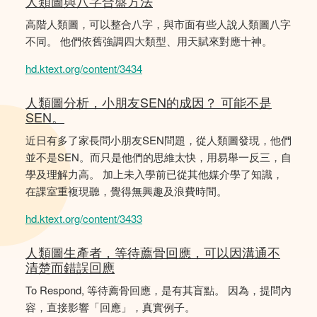
人類圖與八字合盤方法
高階人類圖，可以整合八字，與市面有些人說人類圖八字
不同。 他們依舊強調四大類型、用天賦來對應十神。
hd.ktext.org/content/3434
人類圖分析，小朋友SEN的成因？ 可能不是
SEN。
近日有多了家長問小朋友SEN問題，從人類圖發現，他們
並不是SEN。而只是他們的思維太快，用易舉一反三，自
學及理解力高。 加上未入學前已從其他媒介學了知識，
在課室重複現聽，覺得無興趣及浪費時間。
hd.ktext.org/content/3433
人類圖生產者，等待薦骨回應，可以因溝通不
清楚而錯誤回應
To Respond, 等待薦骨回應，是有其盲點。 因為，提問內
容，直接影響「回應」，真實例子。