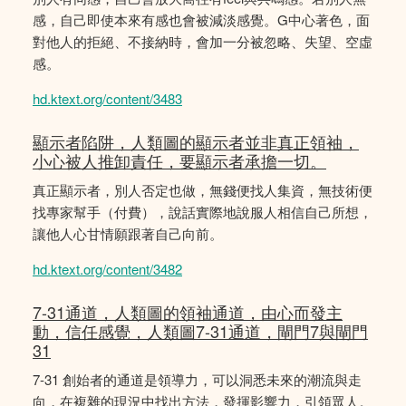
感，自己即使本來有感也會被減淡感覺。G中心著色，面
對他人的拒絕、不接納時，會加一分被忽略、失望、空虛
感。
hd.ktext.org/content/3483
顯示者陷阱，人類圖的顯示者並非真正領袖，
小心被人推卸責任，要顯示者承擔一切。
真正顯示者，別人否定也做，無錢便找人集資，無技術便
找專家幫手（付費），說話實際地說服人相信自己所想，
讓他人心甘情願跟著自己向前。
hd.ktext.org/content/3482
7-31通道，人類圖的領袖通道，由心而發主
動，信任感覺，人類圖7-31通道，閘門7與閘門
31
7-31 創始者的通道是領導力，可以洞悉未來的潮流與走
向，在複雜的現況中找出方法，發揮影響力，引領眾人。