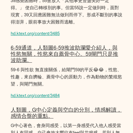
39感覺困難時，55會放大「其他事更豐盛美好一定
得。」 使自己轉移別的事。但當55說一定做到時，面對
現實，39又回應困難無法做到而停下。形成不斷別的事說
得澎湃，眼前事放大困難而逃離。
hd.ktext.org/content/3485
6-59通道，人類圖6-59推波助瀾愛介紹人，與
性慾無關，性慾來自薦骨中心。59閘門只是推
波助瀾。
59-6 與性欲 無直接關係，給閘門59的平反😂😂，性慾、
性趣，來自臍輪、薦骨中心的原動力，作為動物的繁殖慾
望，與閘門無關。
hd.ktext.org/content/3484
人類圖，G中心定義與空白的分別，情感解讀，
感情合盤的重點。
G中心著色，會身同感受，以第一身感受代入他人感受當
別人有同感，自己會放大嚮往有feel與共鳴感。若別人無