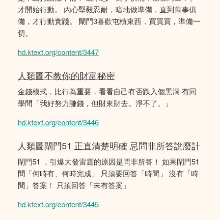
才開始行動。 內心堅毅忍耐，暗地做準備，直到萬事俱
備，才行動實踐。 閘門3喜歡屯積東西，買買買，準備一
切。
hd.ktext.org/content/3447
人類圖不教你的財富秘密
金錢模式，比行為重要，看看自己有否跌入個黑洞 有同
學問「我好努力賺錢，但財來財去。淨不了。」
hd.ktext.org/content/3446
人類圖閘門51 正直清楚明確 忌問非所答說廢計
閘門51 ，引爆大發雷霆的原因是問非所答！ 如果閘門51
問「何時有、何時完成」 只須要回答「時間」 沒有「時
間」答案！ 只須回答「未有答案」
hd.ktext.org/content/3445