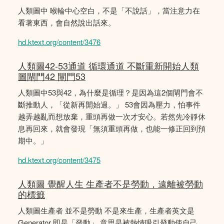
人類圖中 喉輪中心空白，不是「不說話」，當注意力在
看著東西，會自然說出話來。
hd.ktext.org/content/3476
人類圖42-53通道 循環通道 不斷重新開始人類
圖閘門42 閘門53
人類圖中53與42，為什麼是循理？是因為這2個閘門會不
斷推動人，「從新再開始過。」 53會因為壓力，怕事件
越弄越亂而想放棄，重頭再做一次才安心。若然先冷靜休
息再回來，就會發現「無須重頭再做，也能一修正回到預
期中。」
hd.ktext.org/content/3475
人類圖 覺醒人生 生產者不是勞動，遠離被勞動
的標籤
人類圖生產者 並不是勞動 不是來生產，生產者英文是
Generator 即是「發動」 意思是被熱情吸引發動使自己