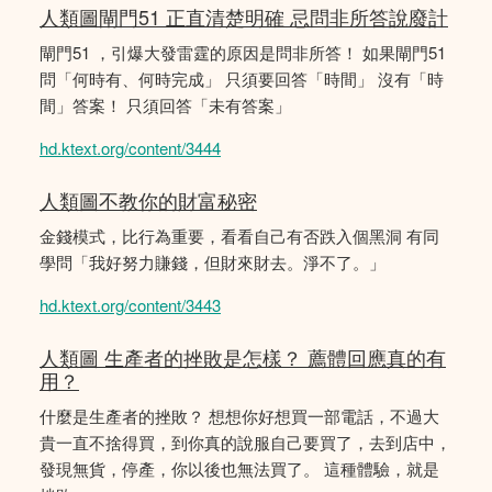
人類圖閘門51 正直清楚明確 忌問非所答說廢計
閘門51 ，引爆大發雷霆的原因是問非所答！ 如果閘門51
問「何時有、何時完成」 只須要回答「時間」 沒有「時
間」答案！ 只須回答「未有答案」
hd.ktext.org/content/3444
人類圖不教你的財富秘密
金錢模式，比行為重要，看看自己有否跌入個黑洞 有同
學問「我好努力賺錢，但財來財去。淨不了。」
hd.ktext.org/content/3443
人類圖 生產者的挫敗是怎樣？ 薦體回應真的有
用？
什麼是生產者的挫敗？ 想想你好想買一部電話，不過大
貴一直不捨得買，到你真的說服自己要買了，去到店中，
發現無貨，停產，你以後也無法買了。 這種體驗，就是