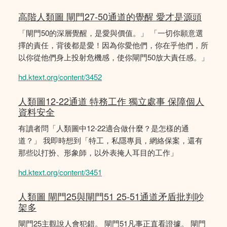
高階人類圖 閘門27-50通道的覺醒 愛才是源頭
「閘門50的深層覺醒，是愛與價值。」 「一切你願意選
擇的責任，背後都是愛！因為你愛他們，你在乎他們，所
以你從他們身上投射危機感，使你閘門50放大責任感。」
hd.ktext.org/content/3452
人類圖12-22通道 特務工作 獨立處事 保障個人
資料安全
有讀者問「人類圖中12-22適合做什麼？是怎樣的通
道？」 我即時想到「特工，私隱專員，網絡保案，還有
那些以打扮、形象師，以外表掩人耳目的工作」
hd.ktext.org/content/3451
人類圖 閘門25與閘門51 25-51通道矛盾批判吵
架多
閘門25主觀說人會犯錯。 閘門51凡事正直看證據。 閘門