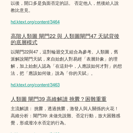
以後，開口多是負面否定的話。 否定他人，然後給人說
教比意見。
hd.ktext.org/content/3464
高階人類圖 閘門22 與 人類圖閘門47 天賦背後
的底層模式
以閘門22與47，這對輪迴交叉組合為參考。人類圖，舊
派解說閘門天賦，來自始創人對易經「表層卦象」的理
解，加上始創人認為「在這卦中，人應該如何才對」的想
法，把「應該如何做」說為「你的天賦」。
hd.ktext.org/content/3463
人類圖 閘門39 高維解讀 挑釁？困難重重
主流解讀： 挑釁，透過挑釁，激發人與人關係的火花！
高維分析：閘門39: 未做先說難、否定行動，放大困難感
覺，形成潑冷水否定的行為。