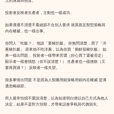
上的溝通與態度。
投射者反映者生產者，主動也一樣成功。
如果溝通不清楚不看細節不合別人要求 就算跟足類型策略與
內在權威，也一樣出事。
你問人「吃飯？」 他說「要豬扒飯」 你無問清楚，買了「洋
蔥豬扒飯」 原來他不吃洋蔥，以為你買「焗鮮茄豬扒飯」 如
果一樣出問題， 投射者一樣帶來苦澀（好心買了還被否定）
顯示者一樣會憤怒（你不說清楚！） 生產者也一樣挫敗（又
要再買過？） 反映者一樣失望。
很多事情出問題 不是因為人類圖用錯策略用錯內在權威 是溝
通忽略細節。
而人最常怕煩不愛說清楚，以為知道明白便以自己方式為他人
決定，結果不是對方預期，才帶來誤會爭執與代價損失。