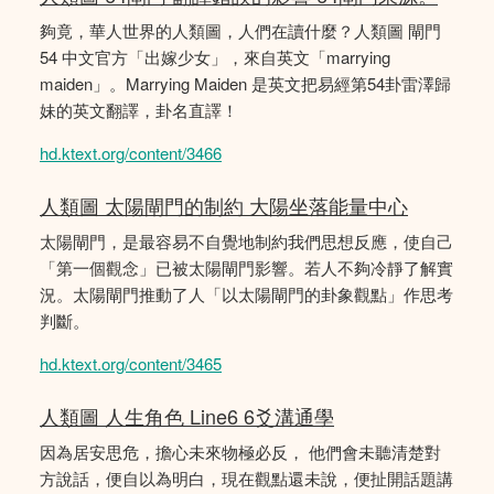
夠竟，華人世界的人類圖，人們在讀什麼？人類圖 閘門
54 中文官方「出嫁少女」，來自英文「marrying
maiden」。Marrying Maiden 是英文把易經第54卦雷澤歸
妹的英文翻譯，卦名直譯！
hd.ktext.org/content/3466
人類圖 太陽閘門的制約 大陽坐落能量中心
太陽閘門，是最容易不自覺地制約我們思想反應，使自己
「第一個觀念」已被太陽閘門影響。若人不夠冷靜了解實
況。太陽閘門推動了人「以太陽閘門的卦象觀點」作思考
判斷。
hd.ktext.org/content/3465
人類圖 人生角色 Line6 6爻溝通學
因為居安思危，擔心未來物極必反， 他們會未聽清楚對
方說話，便自以為明白，現在觀點還未說，便扯開話題講