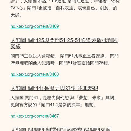
請」，人類圖 卻說「1-8通道 是領袖通道，帶領者，依從
G中心」閘門1更被指「自我表達、表現自己、創意」的
天賦。
hd.ktext.org/content/3469
人類圖 閘門25與閘門51 25-51通道矛盾批判吵
架多
閘門25主觀說人會犯錯。 閘門51凡事正直看證據。 閘門
25無理取鬧他人犯錯時，閘門51發雷霆指閘門25錯。
hd.ktext.org/content/3468
人類圖 閘門41是壓力與幻想 並非夢想
人類圖 閘門41，是壓力與幻想 與「夢想、未來」無關。
更與官方說的「閘門41.1是新的流年」無關。
hd.ktext.org/content/3467
人類圖 64閘門 翻譯錯誤的影響 64閘門來源。