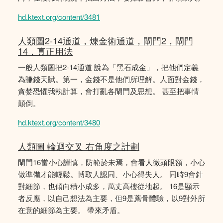
hd.ktext.org/content/3481
人類圖2-14通道，煉金術通道，閘門2，閘門
14，真正用法
一般人類圖把2-14通道 說為「黑石成金」，把他們定義
為賺錢天賦。第一，金錢不是他們所理解。人面對金錢，
貪婪恐懼我執計算，會打亂各閘門及思想。 甚至把事情
顛倒。
hd.ktext.org/content/3480
人類圖 輪迴交叉 右角度之計劃
閘門16當小心謹慎，防範於未焉，會看人微頭眼額，小心
做準備才能輕鬆。博取人認同、小心得失人。 同時9會針
對細節，也傾向積小成多，萬丈高樓從地起。 16是顯示
者反應，以自己想法為主要，但9是薦骨體驗，以9對外所
在意的細節為主要。 帶來矛盾。