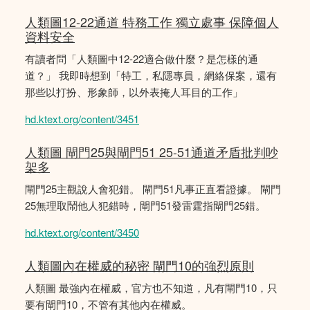
人類圖12-22通道 特務工作 獨立處事 保障個人
資料安全
有讀者問「人類圖中12-22適合做什麼？是怎樣的通
道？」 我即時想到「特工，私隱專員，網絡保案，還有
那些以打扮、形象師，以外表掩人耳目的工作」
hd.ktext.org/content/3451
人類圖 閘門25與閘門51 25-51通道矛盾批判吵
架多
閘門25主觀說人會犯錯。 閘門51凡事正直看證據。 閘門
25無理取鬧他人犯錯時，閘門51發雷霆指閘門25錯。
hd.ktext.org/content/3450
人類圖內在權威的秘密 閘門10的強烈原則
人類圖 最強內在權威，官方也不知道，凡有閘門10，只
要有閘門10，不管有其他內在權威。