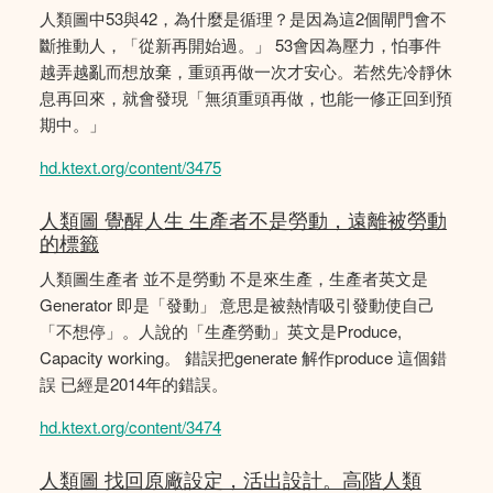
人類圖中53與42，為什麼是循理？是因為這2個閘門會不
斷推動人，「從新再開始過。」 53會因為壓力，怕事件
越弄越亂而想放棄，重頭再做一次才安心。若然先冷靜休
息再回來，就會發現「無須重頭再做，也能一修正回到預
期中。」
hd.ktext.org/content/3475
人類圖 覺醒人生 生產者不是勞動，遠離被勞動
的標籤
人類圖生產者 並不是勞動 不是來生產，生產者英文是
Generator 即是「發動」 意思是被熱情吸引發動使自己
「不想停」。人說的「生產勞動」英文是Produce,
Capacity working。 錯誤把generate 解作produce 這個錯
誤 已經是2014年的錯誤。
hd.ktext.org/content/3474
人類圖 找回原廠設定，活出設計。高階人類