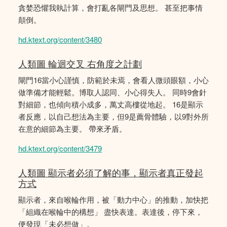
貪婪恐懼我執計算，會打亂各閘門及思想。 甚至把事情
顛倒。
hd.ktext.org/content/3480
人類圖 輪迴交叉 右角度之計劃
閘門16當小心謹慎，防範於未焉，會看人微頭眼額，小心
做準備才能輕鬆。博取人認同、小心得失人。 同時9會針
對細節，也傾向積小成多，萬丈高樓從地起。 16是顯示
者反應，以自己想法為主要，但9是薦骨體驗，以9對外所
在意的細節為主要。 帶來矛盾。
hd.ktext.org/content/3479
人類圖 顯示者必須了解的事，顯示者真正發起
方式
顯示者，來自喉輪作用，被「動力中心」的推動，加快把
「組織在喉輪中的構想」 盡快表達。表達後，停下來，
便發現「未必想做」。