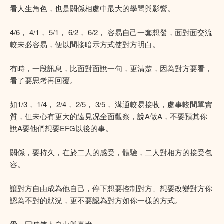
看人生角色，也是關係相處中最大的學問與影響。
4/6， 4/1， 5/1， 6/2， 6/2， 容易自己一套想發，面對面交流
較未必容易，便以間接暗示方式使對方明白。
有時，一段訊息，比面對面說一句，更清楚，因為對方要看，
看了要思考再回覆。
如1/3， 1/4， 2/4， 2/5， 3/5， 溝通較易接收，處事較間單實
質，但未心有更大的遠見况全面觀察，說A做A，不要預其你
說A要他們想要EFG以後的事。
關係，要持久，在於二人的感受，體驗，二人對相方的接受包
容。
讓對方自由成為他自己，停下想要控制對方、想要改變對方你
認為不對的狀況，更不要認為對方如你一樣的方式。