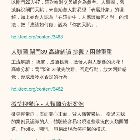
以閘門22與47，這對輪迴交叉組合為參考。人類圖，舊
派解說閘門天賦，來自始創人對易經「表層卦象」的理
解，加上始創人認為「在這卦中，人應該如何才對」的想
法，把「應該如何做」說為「你的天賦」。
hd.ktext.org/content/3463
人類圖 閘門39 高維解讀 挑釁？困難重重
主流解讀： 挑釁，透過挑釁，激發人與人關係的火花！
高維分析：閘門39: 未做先說難、否定行動，放大困難感
覺，形成潑冷水否定的行為。
hd.ktext.org/content/3462
微笑抑鬱症 - 人類圖分析案例
微笑抑鬱症，表面開心正面，背人痛苦鬰結。 從過去我
的案例及認識的人，體驗較容易出現這些狀況的人類圖通
道、Profile、閘門。 容易出現微笑抑鬱的模式。