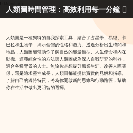
hd.ktext.org
人類圖時間管理：高效利用每一分鐘
人類圖是一種獨特的自我探索工具，結合了占星學、易經、卡
巴拉和生物學，揭示個體的性格和潛力。透過分析出生時間和
地點，人類圖能幫助你了解自己的能量類型、人生使命和內在
動機。這種綜合性的方法讓人類圖成為深入自我研究的利器，
適合各種背景的人士。無論你是想提升職業生涯、改善人際關
係，還是追求靈性成長，人類圖都能提供寶貴的見解和指導。
了解自己的獨特特質，將為你開啟新的思維和行動路徑，幫助
你在生活中做出更明智的選擇。