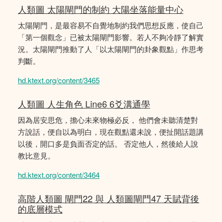
人類圖 太陽閘門的制約 大陽坐落能量中心
太陽閘門，是最容易不自覺地制約我們思想反應，使自己
「第一個觀念」已被太陽閘門影響。若人不夠冷靜了解實
況。太陽閘門推動了人「以太陽閘門的卦象觀點」作思考
判斷。
hd.ktext.org/content/3465
人類圖 人生角色 Line6 6爻溝通學
因為居安思危，擔心未來物極必反， 他們會未聽清楚對
方說話，便自以為明白，現在觀點還未說，便扯開話題講
以後，開口多是負面否定的話。 否定他人，然後給人說
教比意見。
hd.ktext.org/content/3464
高階人類圖 閘門22 與 人類圖閘門47 天賦背後
的底層模式