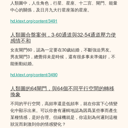
人類圖中，人生角色，行星、星座、十二宫、閘門、能量
中心的關係，及日月九大行星座落的星座。
hd.ktext.org/content/3491
人類圖合盤案例，3-60通道與32-54通道壓力使
感情不和
女友閘門60，認為一定要在30歲結婚，不斷強迫男友。
男友閘門3，總覺得未是時候，還有很多事未準備好，不
能衝動結婚。
hd.ktext.org/content/3490
人類圖的64閘門，與64個不同平行空間的轉移
換象
不同的平行空間，高頻率還是低頻率，就在你當下心情變
化中顯示出來。可以你會有邏輯地認為因爲某些事而產生
某種情感，是好合理。但縁機就是，你這刻為何邏到這種
狀況而刺激到你的情感變化？