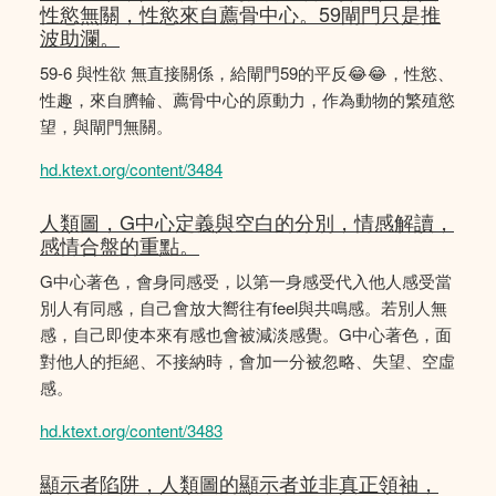
性慾無關，性慾來自薦骨中心。59閘門只是推
波助瀾。
59-6 與性欲 無直接關係，給閘門59的平反😂😂，性慾、
性趣，來自臍輪、薦骨中心的原動力，作為動物的繁殖慾
望，與閘門無關。
hd.ktext.org/content/3484
人類圖，G中心定義與空白的分別，情感解讀，
感情合盤的重點。
G中心著色，會身同感受，以第一身感受代入他人感受當
別人有同感，自己會放大嚮往有feel與共鳴感。若別人無
感，自己即使本來有感也會被減淡感覺。G中心著色，面
對他人的拒絕、不接納時，會加一分被忽略、失望、空虛
感。
hd.ktext.org/content/3483
顯示者陷阱，人類圖的顯示者並非真正領袖，