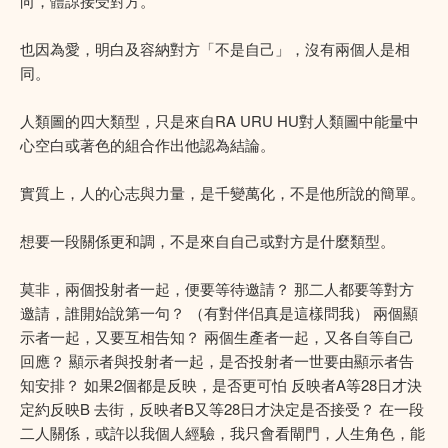
向，體諒接受對方。
也因為愛，明白及容納對方「不是自己」，沒有兩個人是相
同。
人類圖的四大類型，只是來自RA URU HU對人類圖中能量中
心空白或著色的組合作出他認為結論。
實質上，人的心志與力量，是千變萬化，不是他所說的簡單。
想要一段關係更和調，不是來自自己或對方是什麼類型。
莫非，兩個投射者一起，便要等待邀請？ 那二人都要等對方
邀請，誰開始說第一句？ （有對伴侣真是這樣問我） 兩個顯
示者一起，又要互相告知？ 兩個生產者一起，又各自等自己
回應？ 顯示者與投射者一起，是否投射者一世要由顯示者告
知安排？ 如果2個都是反映，是否更可怕 反映者A等28日才決
定約反映B 去街，反映者B又等28日才決定是否接受？ 在一段
二人關係，或許以我個人經驗，我只會看閘門，人生角色，能