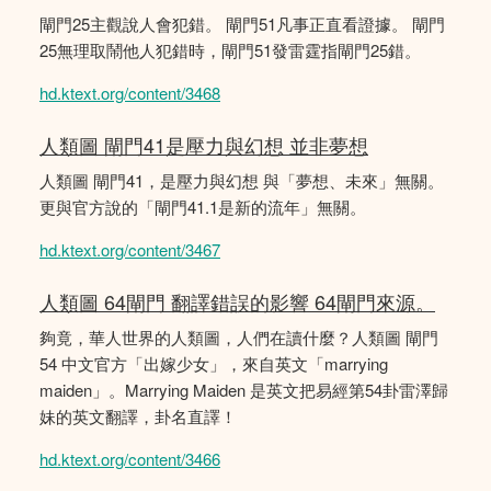
閘門25主觀說人會犯錯。 閘門51凡事正直看證據。 閘門
25無理取鬧他人犯錯時，閘門51發雷霆指閘門25錯。
hd.ktext.org/content/3468
人類圖 閘門41是壓力與幻想 並非夢想
人類圖 閘門41，是壓力與幻想 與「夢想、未來」無關。
更與官方說的「閘門41.1是新的流年」無關。
hd.ktext.org/content/3467
人類圖 64閘門 翻譯錯誤的影響 64閘門來源。
夠竟，華人世界的人類圖，人們在讀什麼？人類圖 閘門
54 中文官方「出嫁少女」，來自英文「marrying
maiden」。Marrying Maiden 是英文把易經第54卦雷澤歸
妹的英文翻譯，卦名直譯！
hd.ktext.org/content/3466