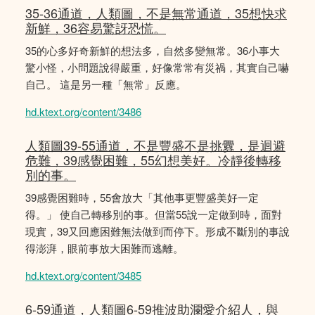
35-36通道，人類圖，不是無常通道，35想快求
新鮮，36容易驚訝恐慌。
35的心多好奇新鮮的想法多，自然多變無常。36小事大
驚小怪，小問題說得嚴重，好像常常有災禍，其實自己嚇
自己。 這是另一種「無常」反應。
hd.ktext.org/content/3486
人類圖39-55通道，不是豐盛不是挑釁，是迴避
危難，39感覺困難，55幻想美好。冷靜後轉移
別的事。
39感覺困難時，55會放大「其他事更豐盛美好一定
得。」 使自己轉移別的事。但當55說一定做到時，面對
現實，39又回應困難無法做到而停下。形成不斷別的事說
得澎湃，眼前事放大困難而逃離。
hd.ktext.org/content/3485
6-59通道，人類圖6-59推波助瀾愛介紹人，與