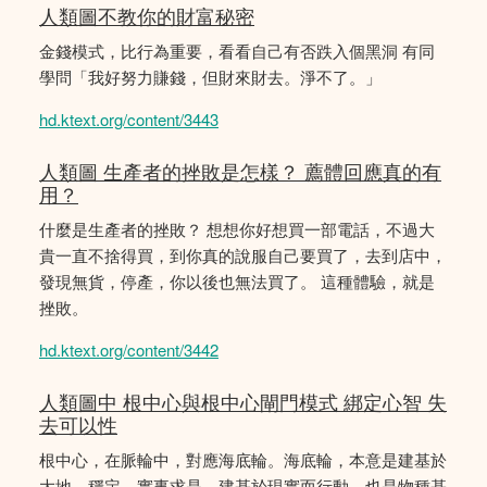
人類圖不教你的財富秘密
金錢模式，比行為重要，看看自己有否跌入個黑洞 有同
學問「我好努力賺錢，但財來財去。淨不了。」
hd.ktext.org/content/3443
人類圖 生產者的挫敗是怎樣？ 薦體回應真的有
用？
什麼是生產者的挫敗？ 想想你好想買一部電話，不過大
貴一直不捨得買，到你真的說服自己要買了，去到店中，
發現無貨，停產，你以後也無法買了。 這種體驗，就是
挫敗。
hd.ktext.org/content/3442
人類圖中 根中心與根中心閘門模式 綁定心智 失
去可以性
根中心，在脈輪中，對應海底輪。海底輪，本意是建基於
大地，穩定，實事求是，建基於現實而行動。也是物種基