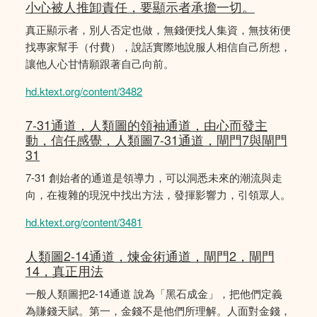
小心被人推卸責任，要顯示者承擔一切。
真正顯示者，別人否定也做，無錢便找人集資，無技術便
找專家幫手（付費），說話實際地說服人相信自己所想，
讓他人心甘情願跟著自己向前。
hd.ktext.org/content/3482
7-31通道，人類圖的領袖通道，由心而發主
動，信任感覺，人類圖7-31通道，閘門7與閘門
31
7-31 創始者的通道是領導力，可以洞悉未來的潮流與走
向，在複雜的現況中找出方法，發揮影響力，引領眾人。
hd.ktext.org/content/3481
人類圖2-14通道，煉金術通道，閘門2，閘門
14，真正用法
一般人類圖把2-14通道 說為「黑石成金」，把他們定義
為賺錢天賦。第一，金錢不是他們所理解。人面對金錢，