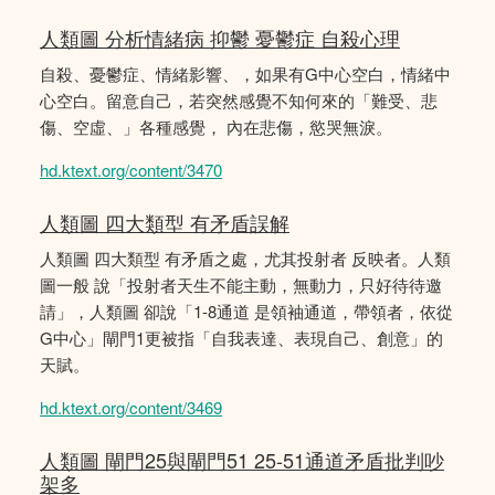
人類圖 分析情緒病 抑鬱 憂鬱症 自殺心理
自殺、憂鬱症、情緒影響、，如果有G中心空白，情緒中
心空白。留意自己，若突然感覺不知何來的「難受、悲
傷、空虛、」各種感覺， 內在悲傷，慾哭無淚。
hd.ktext.org/content/3470
人類圖 四大類型 有矛盾誤解
人類圖 四大類型 有矛盾之處，尤其投射者 反映者。人類
圖一般 說「投射者天生不能主動，無動力，只好待待邀
請」，人類圖 卻說「1-8通道 是領袖通道，帶領者，依從
G中心」閘門1更被指「自我表達、表現自己、創意」的
天賦。
hd.ktext.org/content/3469
人類圖 閘門25與閘門51 25-51通道矛盾批判吵
架多