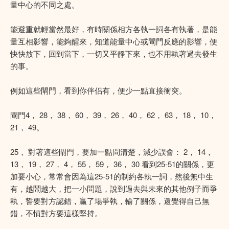
量中心的不同之處。
能避重就輕當然最好，有時關係相方各執一詞各有執著，是能
量互相影響，能夠醒來，知道能量中心或閘門反應的影響，便
快快放下，回到當下，一切又平靜下來，也不用執著過去發生
的事。
例如這些閘門，看到你伴侣有，便少一點直接衝突。
閘門4， 28， 38， 60， 39， 26， 40， 62， 63， 18， 10，
21， 49。
25， 對著這些閘門，要加一點問清楚，減少誤會： 2， 14，
13， 19， 27， 4， 55， 59， 36， 30 看到25-51的關係，更
加要小心，常常會因為這25-51的制約各執一詞，然後無中生
有，越鬧越大，把一小問題，說到過去與未來的其他例子而爭
執，誓要對方認錯，贏了場爭執，輸了關係，還覺得自己無
錯，不憤對方要這樣堅持。