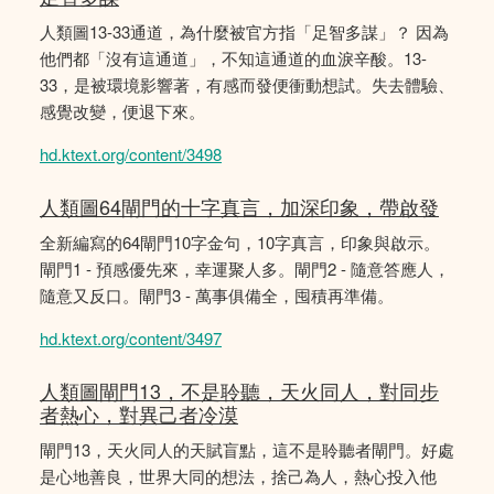
人類圖13-33通道，為什麼被官方指「足智多謀」？ 因為
他們都「沒有這通道」，不知這通道的血淚辛酸。13-
33，是被環境影響著，有感而發便衝動想試。失去體驗、
感覺改變，便退下來。
hd.ktext.org/content/3498
人類圖64閘門的十字真言，加深印象，帶啟發
全新編寫的64閘門10字金句，10字真言，印象與啟示。
閘門1 - 預感優先來，幸運聚人多。閘門2 - 隨意答應人，
隨意又反口。閘門3 - 萬事俱備全，囤積再準備。
hd.ktext.org/content/3497
人類圖閘門13，不是聆聽，天火同人，對同步
者熱心，對異己者冷漠
閘門13，天火同人的天賦盲點，這不是聆聽者閘門。好處
是心地善良，世界大同的想法，捨己為人，熱心投入他