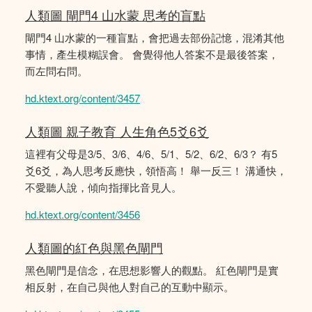
人類圖 閘門4 山水蒙 思考的盲點
閘門4 山水蒙的一種盲點，會把過去部份記憶，混淆其他
事情，產生模糊誤會。 會覺得他人答案不是最後答案，
而左問右問。
hd.ktext.org/content/3457
人類圖 親子教育 人生角色5爻6爻
這裡有父母是3/5、3/6、4/6、5/1、5/2、6/2、6/3？ 有5
爻6爻，為人思考反應快，領悟高！ 舉一反三！ 溝通快，
不愛聽人說，傾向指揮比音見人。
hd.ktext.org/content/3456
人類圖的紅色與黑色閘門
黑色閘門是信念，在思想影響人的觀點。 紅色閘門是實
相反射，在自己與他人對自己的互動中顯示。