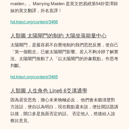
maiden」。Marrying Maiden 是英文把易經第54卦雷澤歸
妹的英文翻譯，卦名直譯！
hd.ktext.org/content/3466
人類圖 太陽閘門的制約 大陽坐落能量中心
太陽閘門，是最容易不自覺地制約我們思想反應，使自己
「第一個觀念」已被太陽閘門影響。若人不夠冷靜了解實
況。太陽閘門推動了人「以太陽閘門的卦象觀點」作思考
判斷。
hd.ktext.org/content/3465
人類圖 人生角色 Line6 6爻溝通學
因為居安思危，擔心未來物極必反， 他們會未聽清楚對
方說話，便自以為明白，現在觀點還未說，便扯開話題講
以後，開口多是負面否定的話。 否定他人，然後給人說
教比意見。