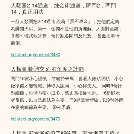
人類圖2-14通道，煉金術通道，閘門2，閘門
14，真正用法
一般人類圖把2-14通道 說為「黑石成金」，把他們定義
為賺錢天賦。第一，金錢不是他們所理解。人面對金錢，
貪婪恐懼我執計算，會打亂各閘門及思想。 甚至把事情
顛倒。
hd.ktext.org/content/3480
人類圖 輪迴交叉 右角度之計劃
閘門16當小心謹慎，防範於未焉，會看人微頭眼額，小心
做準備才能輕鬆。博取人認同、小心得失人。 同時9會針
對細節，也傾向積小成多，萬丈高樓從地起。 16是顯示
者反應，以自己想法為主要，但9是薦骨體驗，以9對外所
在意的細節為主要。 帶來矛盾。
hd.ktext.org/content/3479
人類圖 顯示者必須了解的事，顯示者真正發起