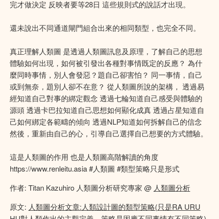
完才做決定 反映者要等28日 這些規則式的說話才出現。
還未說出不同通道閘門組合出來的相同類型，也完全不同。
真正理解人類圖 是透過人類圖訊息及原理，了解自己的思想
體驗如何出現，如何被引發出各種對事情既定的反應？ 為什
麼同時事情，別人會發惡？題自己卻害怕？ 同一事情，自己
或到無奈，題別人卻不在意？ 從人類圖所說的架構， 透過易
經知道自己對事的綁定觀念 透過七輪知道自己感受與體驗的
源頭 透過卡巴拉知道自己思想如何顯化成真 透過占星知道自
己如何綁定各範疇的傾向 透過NLP知道如何拆解自己的信念
然後，重新由自己的心，引導自己選擇自己想要的方式體驗。
這是人類圖的作用 也是人類圖高階解讀的角度
https://www.renleitu.asia #人類圖 #類型策略只是形式
作者: Titan Kazuhiro 人類圖分析研究專家 @
人類圖分析
原文:
人類圖分析文章:人類設計圖的類型策略(只是RA URU
HU對人類作出的主觀定義，策略是因應不同事情有不同策略)