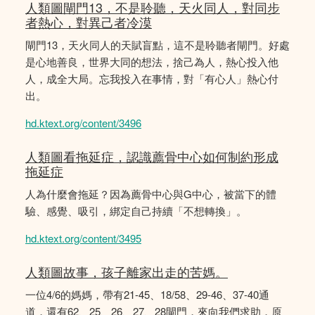
人類圖閘門13，不是聆聽，天火同人，對同步
者熱心，對異己者冷漠
閘門13，天火同人的天賦盲點，這不是聆聽者閘門。好處
是心地善良，世界大同的想法，捨己為人，熱心投入他
人，成全大局。忘我投入在事情，對「有心人」熱心付
出。
hd.ktext.org/content/3496
人類圖看拖延症，認識薦骨中心如何制約形成
拖延症
人為什麼會拖延？因為薦骨中心與G中心，被當下的體
驗、感覺、吸引，綁定自己持續「不想轉換」。
hd.ktext.org/content/3495
人類圖故事，孩子離家出走的苦媽。
一位4/6的媽媽，帶有21-45、18/58、29-46、37-40通
道，還有62、25、26、27、28閘門，來向我們求助，原