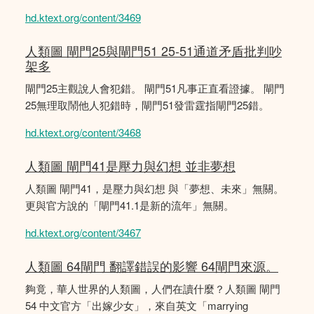
hd.ktext.org/content/3469
人類圖 閘門25與閘門51 25-51通道矛盾批判吵
架多
閘門25主觀說人會犯錯。 閘門51凡事正直看證據。 閘門
25無理取鬧他人犯錯時，閘門51發雷霆指閘門25錯。
hd.ktext.org/content/3468
人類圖 閘門41是壓力與幻想 並非夢想
人類圖 閘門41，是壓力與幻想 與「夢想、未來」無關。
更與官方說的「閘門41.1是新的流年」無關。
hd.ktext.org/content/3467
人類圖 64閘門 翻譯錯誤的影響 64閘門來源。
夠竟，華人世界的人類圖，人們在讀什麼？人類圖 閘門
54 中文官方「出嫁少女」，來自英文「marrying