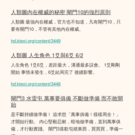
人類圖內在權威的秘密 閘門10的強烈原則
人類圖 最強內在權威，官方也不知道，凡有閘門10，只
要有閘門10，不管有其他內在權威。
hd.ktext.org/content/3449
人類圖 人生角色 1爻與6爻 6/2
人生角色 1爻6爻，差距最大，溝通最多誤會。 1爻剛剛
開始 事情未發生，6爻結局完了 後續影響。
hd.ktext.org/content/3448
閘門3 水雷屯 萬事要俱備 不斷做準備 而不敢開
始
是不斷持續做準備！ 追求想「萬事俱備！樣樣周全！」
才開始行動。 內心堅毅忍耐，暗地做準備，直到萬事俱
備，才行動實踐。 閘門3喜歡屯積東西，買買買，準備一