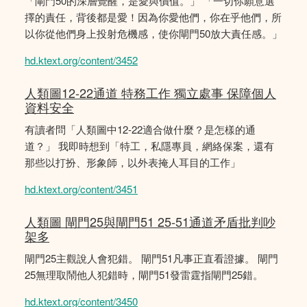
「閘門50的深層覺醒，是愛與價值。」 「一切你願意選
擇的責任，背後都是愛！因為你愛他們，你在乎他們，所
以你從他們身上投射危機感，使你閘門50放大責任感。」
hd.ktext.org/content/3452
人類圖12-22通道 特務工作 獨立處事 保障個人
資料安全
有讀者問「人類圖中12-22適合做什麼？是怎樣的通
道？」 我即時想到「特工，私隱專員，網絡保案，還有
那些以打扮、形象師，以外表掩人耳目的工作」
hd.ktext.org/content/3451
人類圖 閘門25與閘門51 25-51通道矛盾批判吵
架多
閘門25主觀說人會犯錯。 閘門51凡事正直看證據。 閘門
25無理取鬧他人犯錯時，閘門51發雷霆指閘門25錯。
hd.ktext.org/content/3450