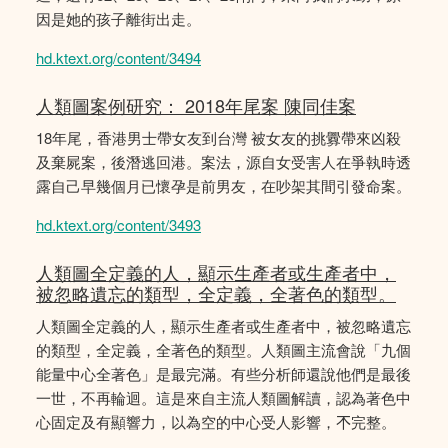
因是她的孩子離街出走。
hd.ktext.org/content/3494
人類圖案例研究： 2018年尾案 陳同佳案
18年尾，香港男士帶女友到台灣 被女友的挑釁帶來凶殺
及棄屍案，後潛逃回港。案法，源自女受害人在爭執時透
露自己早幾個月已懷孕是前男友，在吵架其間引發命案。
hd.ktext.org/content/3493
人類圖全定義的人，顯示生產者或生產者中，
被忽略遺忘的類型，全定義，全著色的類型。
人類圖全定義的人，顯示生產者或生產者中，被忽略遺忘
的類型，全定義，全著色的類型。人類圖主流會說「九個
能量中心全著色」是最完滿。有些分析師還說他們是最後
一世，不再輪迴。這是來自主流人類圖解讀，認為著色中
心固定及有顯響力，以為空的中心受人影響，𣎴完整。