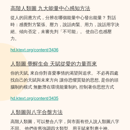
高階人類圖 九大能量中心感知方法
從人的回應方式，分辨在哪個能量中心發出能量？ 對話
時：感覺對方緊張、壓力，說話肉緊、用力，說話用字決
絕、傾向否定，未審先判「不可能」。 使自己也感壓
力。
hd.ktext.org/content/3436
人類圖 覺醒生命 天賦從愛的力量而來
你的天賦, 來自你對喜愛事情的渴望與追求。 不必再四處
找自己的天賦與未來方向 讓你恐懼質疑的思想, 是你的頭
腦制約模式 無數潛在環境能量制約, 控制著你思想方式
hd.ktext.org/content/3435
人類圖與八字合盤方法
高階人類圖，可以整合八字，與市面有些人說人類圖八字
不同。 他們依舊強調四大類型、用天賦來對應十神。