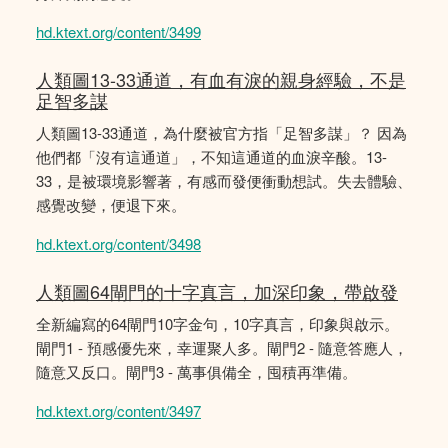
hd.ktext.org/content/3499
人類圖13-33通道，有血有淚的親身經驗，不是
足智多謀
人類圖13-33通道，為什麼被官方指「足智多謀」？ 因為
他們都「沒有這通道」，不知這通道的血淚辛酸。13-
33，是被環境影響著，有感而發便衝動想試。失去體驗、
感覺改變，便退下來。
hd.ktext.org/content/3498
人類圖64閘門的十字真言，加深印象，帶啟發
全新編寫的64閘門10字金句，10字真言，印象與啟示。
閘門1 - 預感優先來，幸運聚人多。閘門2 - 隨意答應人，
隨意又反口。閘門3 - 萬事俱備全，囤積再準備。
hd.ktext.org/content/3497