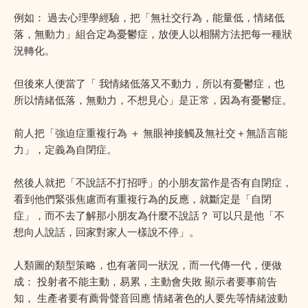
例如： 過去心理學經驗，把「無社交行為，能量低，情緒低
落，無動力」組合定為憂鬱症，放便人以相關方法把每一種狀
況轉化。
但後來人便當了「 我情緒低落又不動力，所以有憂鬱症，也
所以情緒低落，無動力，不想見心」是正常，因為有憂鬱症。
前人把「強迫症重複行為 ＋ 無眼神接觸及無社交＋無語言能
力」，定義為自閉症。
然後人就把「不說話不打招呼」的小朋友當作是否有自閉症，
看到他們緊張焦慮而有重複行為的反應，就斷定是「自閉
症」，而不去了解那小朋友為什麼不說話？ 可以只是他「不
想向人說話，回家對家人一樣說不停」。
人類圖的類型策略，也有著同一狀況，而一代傳一代，便做
成： 投射者不能主動，易累，主動會失敗 顯示者要事前告
知， 生產者要有薦骨聲音回應 情緒著色的人要先等情緒波動