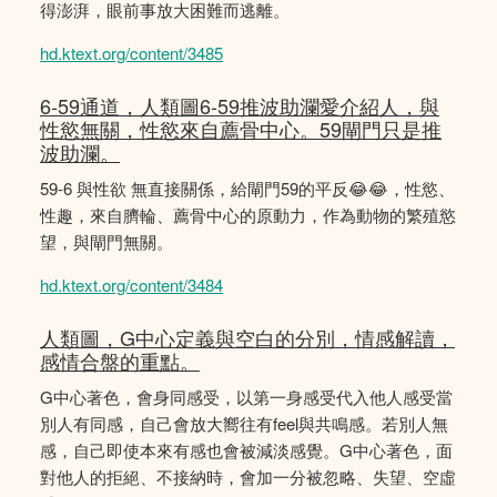
得澎湃，眼前事放大困難而逃離。
hd.ktext.org/content/3485
6-59通道，人類圖6-59推波助瀾愛介紹人，與
性慾無關，性慾來自薦骨中心。59閘門只是推
波助瀾。
59-6 與性欲 無直接關係，給閘門59的平反😂😂，性慾、
性趣，來自臍輪、薦骨中心的原動力，作為動物的繁殖慾
望，與閘門無關。
hd.ktext.org/content/3484
人類圖，G中心定義與空白的分別，情感解讀，
感情合盤的重點。
G中心著色，會身同感受，以第一身感受代入他人感受當
別人有同感，自己會放大嚮往有feel與共鳴感。若別人無
感，自己即使本來有感也會被減淡感覺。G中心著色，面
對他人的拒絕、不接納時，會加一分被忽略、失望、空虛