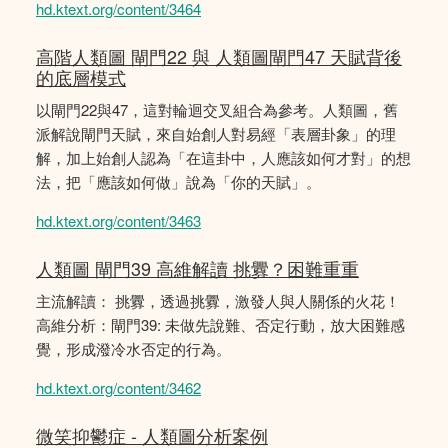
hd.ktext.org/content/3464
高階人類圖 閘門22 與 人類圖閘門47 天賦背後
的底層模式
以閘門22與47，這對輪迴交叉組合為參考。人類圖，舊
派解說閘門天賦，來自始創人對易經「表層卦象」的理
解，加上始創人認為「在這卦中，人應該如何才對」的想
法，把「應該如何做」說為「你的天賦」。
hd.ktext.org/content/3463
人類圖 閘門39 高維解讀 挑釁？困難重重
主流解讀： 挑釁，透過挑釁，激發人與人關係的火花！
高維分析：閘門39: 未做先說難、否定行動，放大困難感
覺，形成潑冷水否定的行為。
hd.ktext.org/content/3462
微笑抑鬱症 - 人類圖分析案例