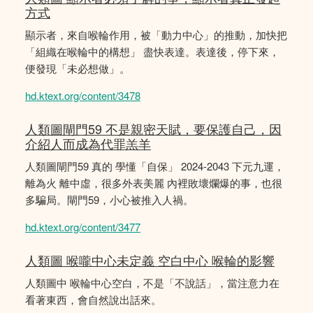
方式
顯示者，來自喉輪作用，被「動力中心」的推動，加快把
「組織在喉輪中的構想」 盡快表達。表達後，停下來，
便發現「未必想做」。
hd.ktext.org/content/3478
人類圖閘門59 不是親密天賦，要保護自己，因
介紹人而成為代罪羔羊
人類圖閘門59 真的 學懂「自保」 2024-2043 下元九運，
離為火 離中虛，很多外表美麗 內裡敗壞爛爆的事，也很
多騙局。閘門59，小心被推入人禍。
hd.ktext.org/content/3477
人類圖 喉嚨中心未定義 空白中心 喉輪的影響
人類圖中 喉輪中心空白，不是「不說話」，當注意力在
看著東西，會自然說出話來。