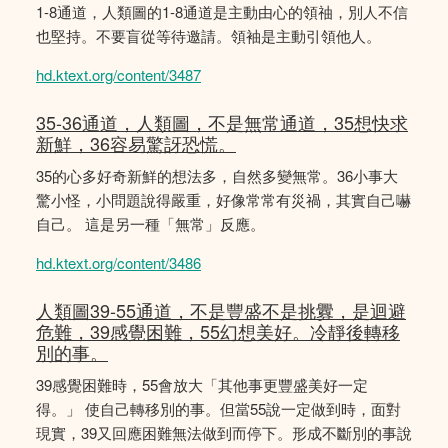
1-8通道，人類圖的1-8通道是主動由心的領䄂，別人不信
也堅持。不要盲從等待邀請。領袖是主動引領他人。
hd.ktext.org/content/3487
35-36通道，人類圖，不是無常通道，35想快求
新鮮，36容易驚訝恐慌。
35的心多好奇新鮮的想法多，自然多變無常。36小事大
驚小怪，小問題說得嚴重，好像常常有災禍，其實自己嚇
自己。 這是另一種「無常」反應。
hd.ktext.org/content/3486
人類圖39-55通道，不是豐盛不是挑釁，是迴避
危難，39感覺困難，55幻想美好。冷靜後轉移
別的事。
39感覺困難時，55會放大「其他事更豐盛美好一定
得。」 使自己轉移別的事。但當55說一定做到時，面對
現實，39又回應困難無法做到而停下。形成不斷別的事說