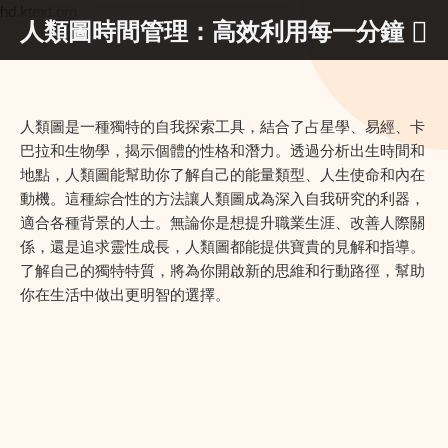
hd.ktext.org
人類圖時間管理：高效利用每一分鐘
人類圖是一種獨特的自我探索工具，結合了占星學、易經、卡
巴拉和生物學，揭示個體的性格和潛力。透過分析出生時間和
地點，人類圖能幫助你了解自己的能量類型、人生使命和內在
動機。這種綜合性的方法讓人類圖成為深入自我研究的利器，
適合各種背景的人士。無論你是想提升職業生涯、改善人際關
係，還是追求靈性成長，人類圖都能提供寶貴的見解和指導。
了解自己的獨特特質，將為你開啟新的思維和行動路徑，幫助
你在生活中做出更明智的選擇。