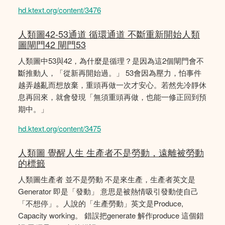
hd.ktext.org/content/3476
人類圖42-53通道 循環通道 不斷重新開始人類
圖閘門42 閘門53
人類圖中53與42，為什麼是循理？是因為這2個閘門會不
斷推動人，「從新再開始過。」 53會因為壓力，怕事件
越弄越亂而想放棄，重頭再做一次才安心。若然先冷靜休
息再回來，就會發現「無須重頭再做，也能一修正回到預
期中。」
hd.ktext.org/content/3475
人類圖 覺醒人生 生產者不是勞動，遠離被勞動
的標籤
人類圖生產者 並不是勞動 不是來生產，生產者英文是
Generator 即是「發動」 意思是被熱情吸引發動使自己
「不想停」。人說的「生產勞動」英文是Produce,
Capacity working。 錯誤把generate 解作produce 這個錯