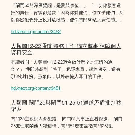
「閘門50的深層覺醒，是愛與價值。」 「一切你願意選
擇的責任，背後都是愛！因為你愛他們，你在乎他們，所
以你從他們身上投射危機感，使你閘門50放大責任感。」
hd.ktext.org/content/3452
人類圖12-22通道 特務工作 獨立處事 保障個人
資料安全
有讀者問「人類圖中12-22適合做什麼？是怎樣的通
道？」 我即時想到「特工，私隱專員，網絡保案，還有
那些以打扮、形象師，以外表掩人耳目的工作」
hd.ktext.org/content/3451
人類圖 閘門25與閘門51 25-51通道矛盾批判吵
架多
閘門25主觀說人會犯錯。 閘門51凡事正直看證據。 閘門
25無理取鬧他人犯錯時，閘門51發雷霆指閘門25錯。