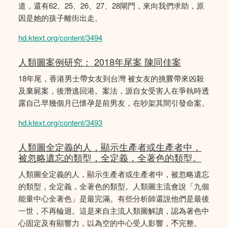
道，還有62、25、26、27、28閘門，來向我們求助，原
因是她的孩子離街出走。
hd.ktext.org/content/3494
人類圖案例研究： 2018年尾案 陳同佳案
18年尾，香港男士帶女友到台灣 被女友的挑釁帶來凶殺
及棄屍案，後潛逃回港。案法，源自女受害人在爭執時透
露自己早幾個月已懷孕是前男友，在吵架其間引發命案。
hd.ktext.org/content/3493
人類圖全定義的人，顯示生產者或生產者中，
被忽略遺忘的類型，全定義，全著色的類型。
人類圖全定義的人，顯示生產者或生產者中，被忽略遺忘
的類型，全定義，全著色的類型。人類圖主流會說「九個
能量中心全著色」是最完滿。有些分析師還說他們是最後
一世，不再輪迴。這是來自主流人類圖解讀，認為著色中
心固定及有顯響力，以為空的中心受人影響，𣎴完整。