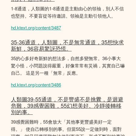
1-8通道，人類圖的1-8通道是主動由心的領䄂，別人不信
也堅持。不要盲從等待邀請。領袖是主動引領他人。
hd.ktext.org/content/3487
35-36通道，人類圖，不是無常通道，35想快求
新鮮，36容易驚訝恐慌。
35的心多好奇新鮮的想法多，自然多變無常。36小事大
驚小怪，小問題說得嚴重，好像常常有災禍，其實自己嚇
自己。 這是另一種「無常」反應。
hd.ktext.org/content/3486
人類圖39-55通道，不是豐盛不是挑釁，是迴避
危難，39感覺困難，55幻想美好。冷靜後轉移
別的事。
39感覺困難時，55會放大「其他事更豐盛美好一定
得。」 使自己轉移別的事。但當55說一定做到時，面對