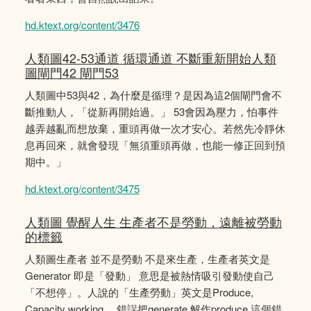
hd.ktext.org/content/3476
人類圖42-53通道 循環通道 不斷重新開始人類
圖閘門42 閘門53
人類圖中53與42，為什麼是循理？是因為這2個閘門會不
斷推動人，「從新再開始過。」 53會因為壓力，怕事件
越弄越亂而想放棄，重頭再做一次才安心。若然先冷靜休
息再回來，就會發現「無須重頭再做，也能一修正回到預
期中。」
hd.ktext.org/content/3475
人類圖 覺醒人生 生產者不是勞動，遠離被勞動
的標籤
人類圖生產者 並不是勞動 不是來生產，生產者英文是
Generator 即是「發動」 意思是被熱情吸引發動使自己
「不想停」。人說的「生產勞動」英文是Produce,
Capacity working。 錯誤把generate 解作produce 這個錯