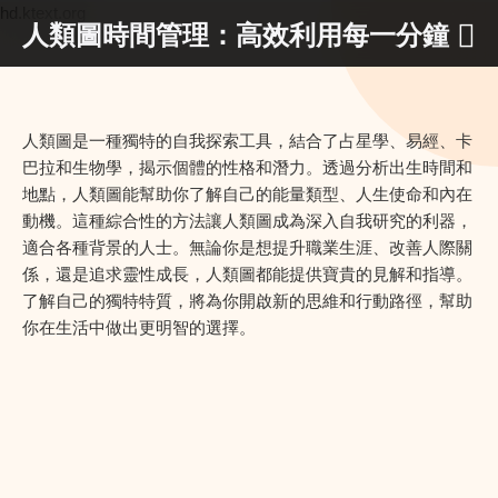
hd.ktext.org
人類圖時間管理：高效利用每一分鐘
人類圖是一種獨特的自我探索工具，結合了占星學、易經、卡
巴拉和生物學，揭示個體的性格和潛力。透過分析出生時間和
地點，人類圖能幫助你了解自己的能量類型、人生使命和內在
動機。這種綜合性的方法讓人類圖成為深入自我研究的利器，
適合各種背景的人士。無論你是想提升職業生涯、改善人際關
係，還是追求靈性成長，人類圖都能提供寶貴的見解和指導。
了解自己的獨特特質，將為你開啟新的思維和行動路徑，幫助
你在生活中做出更明智的選擇。