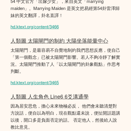
54 中文官方「出嫁少女」，來自英文「marrying
maiden」。Marrying Maiden 是英文把易經第54卦雷澤歸
妹的英文翻譯，卦名直譯！
hd.ktext.org/content/3466
人類圖 太陽閘門的制約 大陽坐落能量中心
太陽閘門，是最容易不自覺地制約我們思想反應，使自己
「第一個觀念」已被太陽閘門影響。若人不夠冷靜了解實
況。太陽閘門推動了人「以太陽閘門的卦象觀點」作思考
判斷。
hd.ktext.org/content/3465
人類圖 人生角色 Line6 6爻溝通學
因為居安思危，擔心未來物極必反， 他們會未聽清楚對
方說話，便自以為明白，現在觀點還未說，便扯開話題講
以後，開口多是負面否定的話。 否定他人，然後給人說
教比意見。