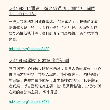
人類圖2-14通道，煉金術通道，閘門2，閘門
14，真正用法
一般人類圖把2-14通道 說為「黑石成金」，把他們定義
為賺錢天賦。第一，金錢不是他們所理解。人面對金錢，
貪婪恐懼我執計算，會打亂各閘門及思想。 甚至把事情
顛倒。
hd.ktext.org/content/3480
人類圖 輪迴交叉 右角度之計劃
閘門16當小心謹慎，防範於未焉，會看人微頭眼額，小心
做準備才能輕鬆。博取人認同、小心得失人。 同時9會針
對細節，也傾向積小成多，萬丈高樓從地起。 16是顯示
者反應，以自己想法為主要，但9是薦骨體驗，以9對外所
在意的細節為主要。 帶來矛盾。
hd.ktext.org/content/3479