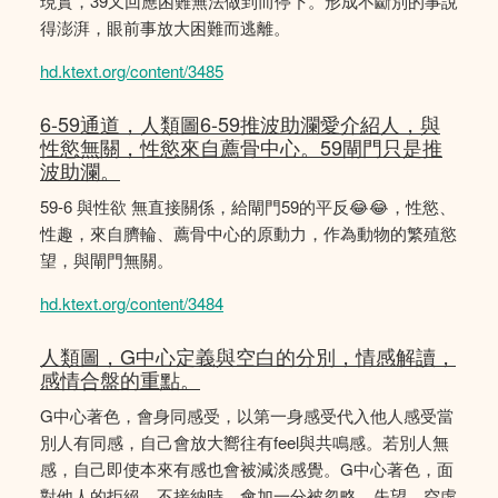
現實，39又回應困難無法做到而停下。形成不斷別的事說
得澎湃，眼前事放大困難而逃離。
hd.ktext.org/content/3485
6-59通道，人類圖6-59推波助瀾愛介紹人，與
性慾無關，性慾來自薦骨中心。59閘門只是推
波助瀾。
59-6 與性欲 無直接關係，給閘門59的平反😂😂，性慾、
性趣，來自臍輪、薦骨中心的原動力，作為動物的繁殖慾
望，與閘門無關。
hd.ktext.org/content/3484
人類圖，G中心定義與空白的分別，情感解讀，
感情合盤的重點。
G中心著色，會身同感受，以第一身感受代入他人感受當
別人有同感，自己會放大嚮往有feel與共鳴感。若別人無
感，自己即使本來有感也會被減淡感覺。G中心著色，面
對他人的拒絕、不接納時，會加一分被忽略、失望、空虛