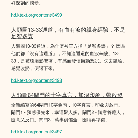
好深刻的感受。
hd.ktext.org/content/3499
人類圖13-33通道，有血有淚的親身經驗，不是
足智多謀
人類圖13-33通道，為什麼被官方指「足智多謀」？ 因為
他們都「沒有這通道」，不知這通道的血淚辛酸。13-
33，是被環境影響著，有感而發便衝動想試。失去體驗、
感覺改變，便退下來。
hd.ktext.org/content/3498
人類圖64閘門的十字真言，加深印象，帶啟發
全新編寫的64閘門10字金句，10字真言，印象與啟示。
閘門1 - 預感優先來，幸運聚人多。閘門2 - 隨意答應人，
隨意又反口。閘門3 - 萬事俱備全，囤積再準備。
hd.ktext.org/content/3497