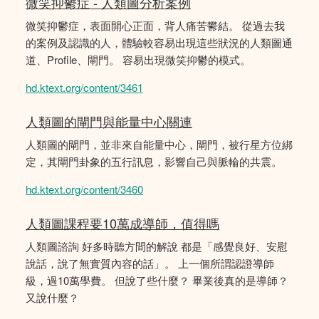
微笑抑鬱症 - 人類圖分析案例
微笑抑鬱症，表面開心正面，背人痛苦鬰結。 從過去我
的案例及認識的人，體驗較容易出現這些狀況的人類圖通
道、Profile、閘門。 容易出現微笑抑鬱的模式。
hd.ktext.org/content/3461
人類圖的閘門與能量中心關連
人類圖的閘門，並非來自能量中心，閘門，被行星方位綁
定，其閘門卦象的五行訊息，影響自己與脈輪的共震。
hd.ktext.org/content/3460
人類圖課程要10萬成導師，值得嗎
人類圖諮詢 好多時聽方間的解說 都是「感覺良好、安慰
說話，說了無實質內容的話」。 上一個所謂認證導師
級，過10萬學費。 但說了些什麼？ 畢業後真的是導師？
又說什麼？