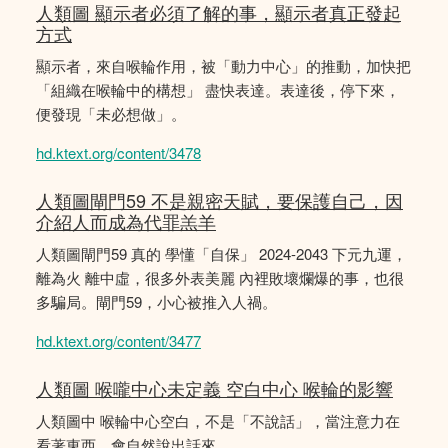
人類圖 顯示者必須了解的事，顯示者真正發起
方式
顯示者，來自喉輪作用，被「動力中心」的推動，加快把
「組織在喉輪中的構想」 盡快表達。表達後，停下來，
便發現「未必想做」。
hd.ktext.org/content/3478
人類圖閘門59 不是親密天賦，要保護自己，因
介紹人而成為代罪羔羊
人類圖閘門59 真的 學懂「自保」 2024-2043 下元九運，
離為火 離中虛，很多外表美麗 內裡敗壞爛爆的事，也很
多騙局。閘門59，小心被推入人禍。
hd.ktext.org/content/3477
人類圖 喉嚨中心未定義 空白中心 喉輪的影響
人類圖中 喉輪中心空白，不是「不說話」，當注意力在
看著東西，會自然說出話來。