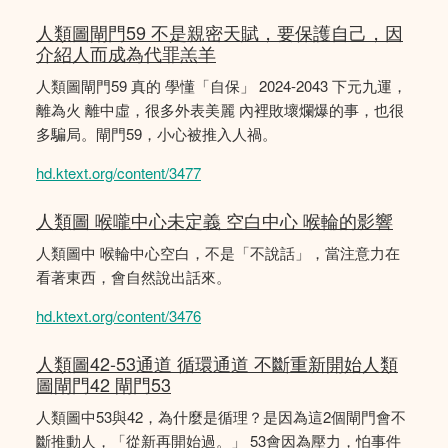
人類圖閘門59 不是親密天賦，要保護自己，因
介紹人而成為代罪羔羊
人類圖閘門59 真的 學懂「自保」 2024-2043 下元九運，
離為火 離中虛，很多外表美麗 內裡敗壞爛爆的事，也很
多騙局。閘門59，小心被推入人禍。
hd.ktext.org/content/3477
人類圖 喉嚨中心未定義 空白中心 喉輪的影響
人類圖中 喉輪中心空白，不是「不說話」，當注意力在
看著東西，會自然說出話來。
hd.ktext.org/content/3476
人類圖42-53通道 循環通道 不斷重新開始人類
圖閘門42 閘門53
人類圖中53與42，為什麼是循理？是因為這2個閘門會不
斷推動人，「從新再開始過。」 53會因為壓力，怕事件