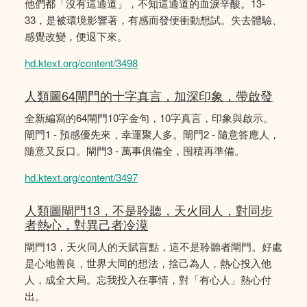
他們都「沒有這通道」，不知這通道的血淚辛酸。13-
33，是被環境影響著，有感而發便衝動想試。失去體驗、
感覺改變，便退下來。
hd.ktext.org/content/3498
人類圖64閘門的十字真言，加深印象，帶啟發
全新編寫的64閘門10字金句，10字真言，印象與啟示。
閘門1 - 預感優先來，幸運聚人多。閘門2 - 隨意答應人，
隨意又反口。閘門3 - 萬事俱備全，囤積再準備。
hd.ktext.org/content/3497
人類圖閘門13，不是聆聽，天火同人，對同步
者熱心，對異己者冷漠
閘門13，天火同人的天賦盲點，這不是聆聽者閘門。好處
是心地善良，世界大同的想法，捨己為人，熱心投入他
人，成全大局。忘我投入在事情，對「有心人」熱心付
出。