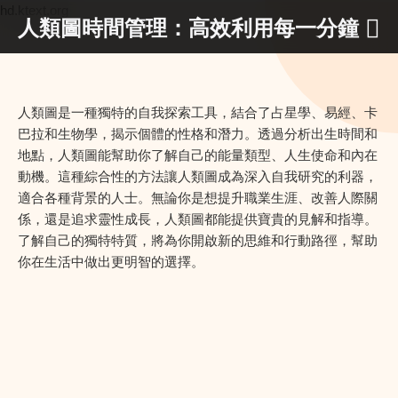
hd.ktext.org
人類圖時間管理：高效利用每一分鐘
人類圖是一種獨特的自我探索工具，結合了占星學、易經、卡
巴拉和生物學，揭示個體的性格和潛力。透過分析出生時間和
地點，人類圖能幫助你了解自己的能量類型、人生使命和內在
動機。這種綜合性的方法讓人類圖成為深入自我研究的利器，
適合各種背景的人士。無論你是想提升職業生涯、改善人際關
係，還是追求靈性成長，人類圖都能提供寶貴的見解和指導。
了解自己的獨特特質，將為你開啟新的思維和行動路徑，幫助
你在生活中做出更明智的選擇。