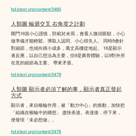
hd.ktext.org/content/3480
人類圖 輪迴交叉 右角度之計劃
閘門16當小心謹慎，防範於未焉，會看人微頭眼額，小心
做準備才能輕鬆。博取人認同、小心得失人。 同時9會針
對細節，也傾向積小成多，萬丈高樓從地起。 16是顯示
者反應，以自己想法為主要，但9是薦骨體驗，以9對外所
在意的細節為主要。 帶來矛盾。
hd.ktext.org/content/3479
人類圖 顯示者必須了解的事，顯示者真正發起
方式
顯示者，來自喉輪作用，被「動力中心」的推動，加快把
「組織在喉輪中的構想」 盡快表達。表達後，停下來，
便發現「未必想做」。
hd.ktext.org/content/3478