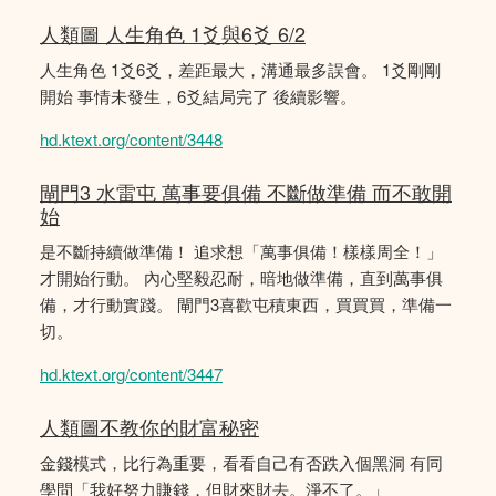
人類圖 人生角色 1爻與6爻 6/2
人生角色 1爻6爻，差距最大，溝通最多誤會。 1爻剛剛
開始 事情未發生，6爻結局完了 後續影響。
hd.ktext.org/content/3448
閘門3 水雷屯 萬事要俱備 不斷做準備 而不敢開
始
是不斷持續做準備！ 追求想「萬事俱備！樣樣周全！」
才開始行動。 內心堅毅忍耐，暗地做準備，直到萬事俱
備，才行動實踐。 閘門3喜歡屯積東西，買買買，準備一
切。
hd.ktext.org/content/3447
人類圖不教你的財富秘密
金錢模式，比行為重要，看看自己有否跌入個黑洞 有同
學問「我好努力賺錢，但財來財去。淨不了。」