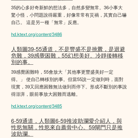
35的心多好奇新鮮的想法多，自然多變無常。36小事大
驚小怪，小問題說得嚴重，好像常常有災禍，其實自己嚇
自己。 這是另一種「無常」反應。
hd.ktext.org/content/3486
人類圖39-55通道，不是豐盛不是挑釁，是迴避
危難，39感覺困難，55幻想美好。冷靜後轉移
別的事。
39感覺困難時，55會放大「其他事更豐盛美好一定
得。」 使自己轉移別的事。但當55說一定做到時，面對
現實，39又回應困難無法做到而停下。形成不斷別的事說
得澎湃，眼前事放大困難而逃離。
hd.ktext.org/content/3485
6-59通道，人類圖6-59推波助瀾愛介紹人，與
性慾無關，性慾來自薦骨中心。59閘門只是推
波助瀾。