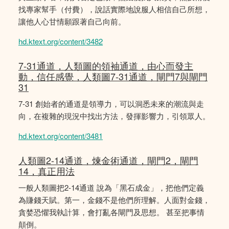
找專家幫手（付費），說話實際地說服人相信自己所想，
讓他人心甘情願跟著自己向前。
hd.ktext.org/content/3482
7-31通道，人類圖的領袖通道，由心而發主
動，信任感覺，人類圖7-31通道，閘門7與閘門
31
7-31 創始者的通道是領導力，可以洞悉未來的潮流與走
向，在複雜的現況中找出方法，發揮影響力，引領眾人。
hd.ktext.org/content/3481
人類圖2-14通道，煉金術通道，閘門2，閘門
14，真正用法
一般人類圖把2-14通道 說為「黑石成金」，把他們定義
為賺錢天賦。第一，金錢不是他們所理解。人面對金錢，
貪婪恐懼我執計算，會打亂各閘門及思想。 甚至把事情
顛倒。