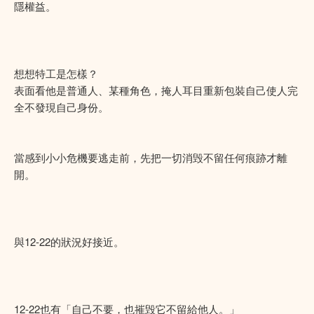
隱權益。
想想特工是怎樣？
表面看他是普通人、某種角色，掩人耳目重新包裝自己使人完
全不發現自己身份。
當感到小小危機要逃走前，先把一切消毁不留任何痕跡才離
開。
與12-22的狀況好接近。
12-22也有「自己不要，也摧毁它不留給他人。」