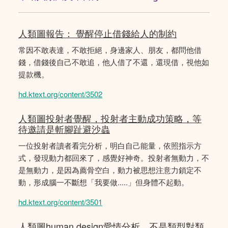
人類圖報告： 覺醒停止借錢給人的制約
常因不敢表達，不敢拒絕，身邊家人、朋友，都問他借
錢，借錢後自己不敢追，他人借了不還，還現借，視他如
提款機。
hd.ktext.org/content/3502
人類圖投射者覺醒，投射者主動成功策略，等
待邀請是斬腳趾避沙蟲
一位投射者讀者看完分析，明白自己能量，依照指示方
式，發現動力都回來了，感覺好神奇。投射者無動力，不
是無動力，是因為薦骨空白，動力被思想注意力鎖定不
動，形成腦一不斷想「我要做.....」但身體不起動。
hd.ktext.org/content/3501
人類圖human design愛情分析，不是類型對類