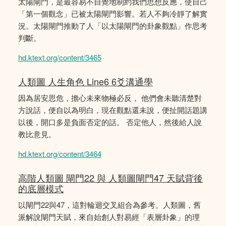
太陽閘門，是最容易不自覺地制約我們思想反應，使自己
「第一個觀念」已被太陽閘門影響。若人不夠冷靜了解實
況。太陽閘門推動了人「以太陽閘門的卦象觀點」作思考
判斷。
hd.ktext.org/content/3465
人類圖 人生角色 Line6 6爻溝通學
因為居安思危，擔心未來物極必反， 他們會未聽清楚對
方說話，便自以為明白，現在觀點還未說，便扯開話題講
以後，開口多是負面否定的話。 否定他人，然後給人說
教比意見。
hd.ktext.org/content/3464
高階人類圖 閘門22 與 人類圖閘門47 天賦背後
的底層模式
以閘門22與47，這對輪迴交叉組合為參考。人類圖，舊
派解說閘門天賦，來自始創人對易經「表層卦象」的理