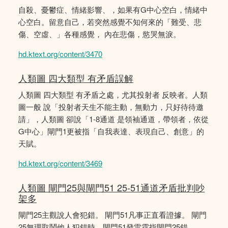
自殺、憂鬱症、情緒影響、，如果有G中心空白，情緒中
心空白。留意自己，若突然感覺不知何來的「難受、悲
傷、空虛、」各種感覺， 內在悲傷，慾哭無淚。
hd.ktext.org/content/3470
人類圖 四大類型 有矛盾誤解
人類圖 四大類型 有矛盾之處，尤其投射者 反映者。人類
圖一般 說「投射者天生不能主動，無動力，只好待待邀
請」，人類圖 卻說「1-8通道 是領袖通道，帶領者，依從
G中心」閘門1更被指「自我表達、表現自己、創意」的
天賦。
hd.ktext.org/content/3469
人類圖 閘門25與閘門51 25-51通道矛盾批判吵
架多
閘門25主觀說人會犯錯。 閘門51凡事正直看證據。 閘門
25無理取鬧他人犯錯時，閘門51發雷霆指閘門25錯。