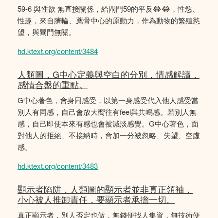
59-6 與性欲 無直接關係，給閘門59的平反😂😂，性慾、
性趣，來自臍輪、薦骨中心的原動力，作為動物的繁殖慾
望，與閘門無關。
hd.ktext.org/content/3484
人類圖，G中心定義與空白的分別，情感解讀，
感情合盤的重點。
G中心著色，會身同感受，以第一身感受代入他人感受當
別人有同感，自己會放大嚮往有feel與共鳴感。若別人無
感，自己即使本來有感也會被減淡感覺。G中心著色，面
對他人的拒絕、不接納時，會加一分被忽略、失望、空虛
感。
hd.ktext.org/content/3483
顯示者陷阱，人類圖的顯示者並非真正領袖，
小心被人推卸責任，要顯示者承擔一切。
真正顯示者，別人否定也做，無錢便找人集資，無技術便