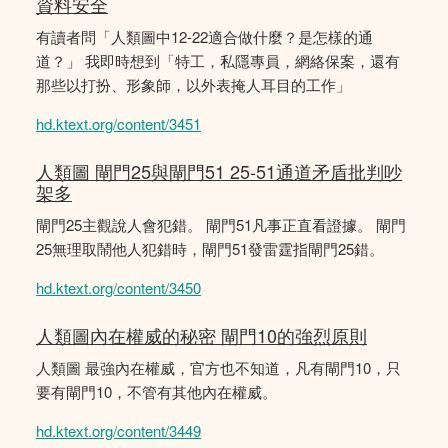
資料安全
有讀者問「人類圖中12-22適合做什麼？是怎樣的通
道？」 我即時想到「特工，私隱專員，網絡保案，還有
那些以打扮、形象師，以外表掩人耳目的工作」
hd.ktext.org/content/3451
人類圖 閘門25與閘門51 25-51通道矛盾批判吵
架多
閘門25主觀說人會犯錯。 閘門51凡事正直看證據。 閘門
25無理取鬧他人犯錯時，閘門51發雷霆指閘門25錯。
hd.ktext.org/content/3450
人類圖內在權威的秘密 閘門10的強烈原則
人類圖 最強內在權威，官方也不知道，凡有閘門10，只
要有閘門10，不管有其他內在權威。
hd.ktext.org/content/3449