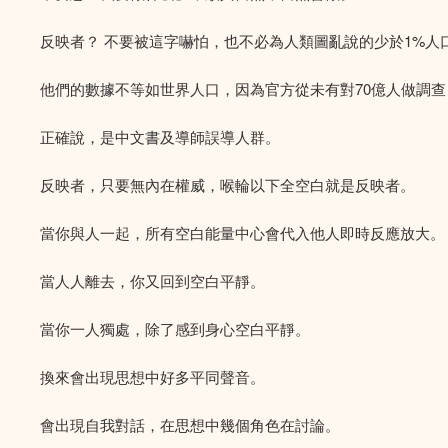
反映者？ 不要被這字嚇怕，也不必為人類圖亂說的少於1%人
他們的數據不等如世界人口，因為官方從未有對70億人做調查
正確說，是中文書及導師誤導人群。
反映者，只要無內在權威，喉輪以下全空白就是反映者。
當你與人一起，所有空白能量中心會代入他人即時反應放大。
當人人離去，你又回到空白平靜。
當你一人獨處，除了感到身心空白平靜。
換來會出現思想中好多平同聲音。
會出現自我對話，在思想中幾個角色在討論。