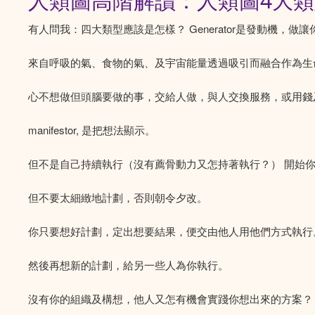
人類圖高階解讀：人類圖4大
有人問我：四大類型應該是怎樣？ Generator是發動機，
來自呼吸的氣、食物的氣、及宇宙能量透過吸引而融合作為生
心不想做但頭腦要做的事，交給人做，與人交換服務，或用錢
manifestor, 是把想法顯示。
但不是自己持續執行（沒有薦骨動力又怎持著執行？） 開始
但不要太細緻地計劃，否則朝令夕改。
你只要想好計劃，定出想要結果，便交由他人用他們方式執行
然後再想新的計劃，給另一些人為你執行。
沒有你的組織及構想，他人又怎有機會實踐你想出來的方案？