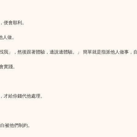
，便會順利。
他人做。
找我」，然後跟著體驗，邊說邊體驗。」 簡單就是指派他人做事，
會實踐。
，才給你錢代他處理。
空白被他們制約。