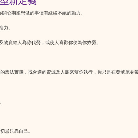
類型新定義
做讓你開心期望想做的事便有縁縁不絕的動力。
命力。
及物資給人為你代勞，或使人喜歡你便為你效勞。
你的想法實踐，找合適的資源及人脈來幫你執行，你只是在發號施令
。
 切忌只靠自己。