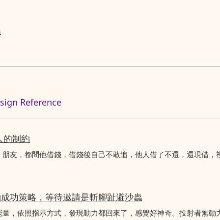
義
n Reference
人的制約
、朋友，都問他借錢，借錢後自己不敢追，他人借了不還，還現借，
動成功策略，等待邀請是斬腳趾避沙蟲
能量，依照指示方式，發現動力都回來了，感覺好神奇。投射者無動