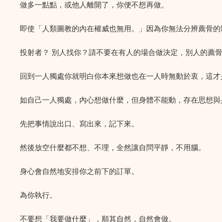
做多一點點，或他人離開了，你便不想再做。
即使「人類圖教的內在權威也無用。」因為你無法分辨薦骨的
投射者？ 別人找你？請不要在有人的場合做決定，別人的薦
回到一人獨處你就明白你本來想做也在一人時無動於衷，這才
如自己一人獨處，內心想做什麼，但身體不能動，存在思想與
先把事情說出口、寫出來，記下來。
然後放空什麼都不想、不理，全然讓自問平靜，不用腦。
身心會自然地安排你之前下的訂單。
為你執行。
不要想「我要做什麼」，順其自然，自然會做。