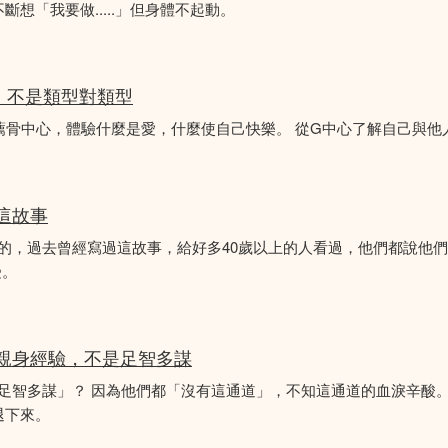
想「我要做.....」但身體不起動。
分析，不是類型對類型
薦骨中心，體驗什麼是愛，什麼使自己快樂。 從G中心了解自己與他
似這故事
故事的，過去曾經寫過這故事，給好多40歲以上的人看過，他們都說他
受。
的親身經驗，不是足智多謀
「足智多謀」？ 因為他們都「沒有這通道」，不知這通道的血淚辛酸。
退下來。