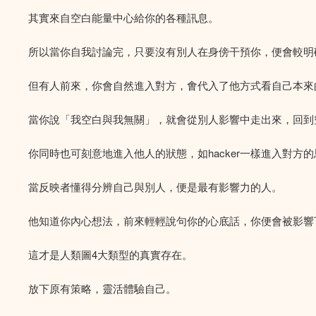
其實來自空白能量中心給你的各種訊息。
所以當你自我討論完，只要沒有別人在身傍干預你，便會較明
但有人前來，你會自然進入對方，㑹代入了他方式看自己本來
當你說「我空白與我無關」，就會從別人影響中走出來，回到
你同時也可刻意地進入他人的狀態，如hacker一樣進入對
當反映者懂得分辨自己與別人，便是最有影響力的人。
他知道你內心想法，前來輕輕說句你的心底話，你便會被影響
這才是人類圖4大類型的真實存在。
放下原有策略，靈活體驗自己。