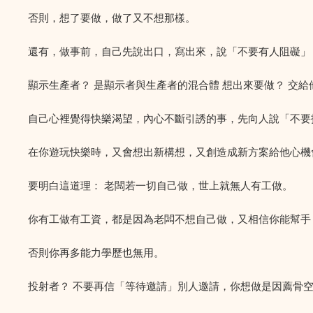
否則，想了要做，做了又不想那樣。
還有，做事前，自己先說出口，寫出來，說「不要有人阻礙」
顯示生產者？ 是顯示者與生產者的混合體 想出來要做？ 交給
自己心裡覺得快樂渴望，內心不斷引誘的事，先向人說「不要
在你遊玩快樂時，又會想出新構想，又創造成新方案給他心機
要明白這道理： 老闆若一切自己做，世上就無人有工做。
你有工做有工資，都是因為老闆不想自己做，又相信你能幫手
否則你再多能力學歷也無用。
投射者？ 不要再信「等待邀請」別人邀請，你想做是因薦骨