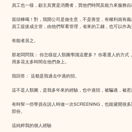
員工也一樣，顧主其實是消費者，買他們時間及能力來服務自
當頭棒喝！對，我開公司是做生意，不是善堂，有權利就有義
員工提拔成主管，由他們幫看管理，省來的工錢，也可以作為
有能者居之。
那老闆問我： 你怎樣從人類圖學識這麼多？ 你看選人的方
用多花太多時間在他們身上。
我回答： 這都是我過去中過的招。
這不是人類圖，是我多年來的經驗，也中過招，被騙過，被惹
有時幫一些學員在請人時做一次SCREENING，也能避開
部份。
這純粹我的個人經驗