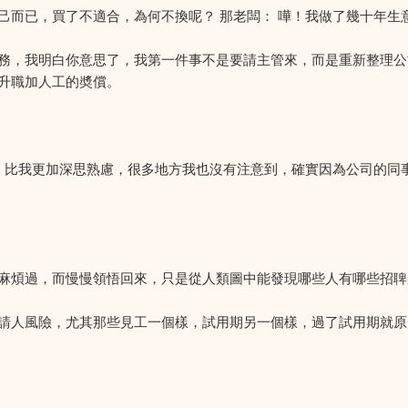
己而已，買了不適合，為何不換呢？ 那老闆： 嘩！我做了幾十年生
務，我明白你意思了，我第一件事不是要請主管來，而是重新整理公
升職加人工的奬償。
式，比我更加深思熟慮，很多地方我也沒有注意到，確實因為公司的同
麻煩過，而慢慢領悟回來，只是從人類圖中能發現哪些人有哪些招聛
很多請人風險，尤其那些見工一個樣，試用期另一個樣，過了試用期就