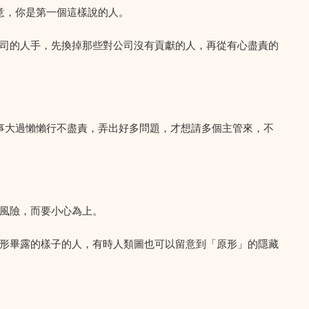
意，你是第一個這樣說的人。
司的人手，先換掉那些對公司沒有貢獻的人，再從有心盡責的
事大過懶懶行不盡責，弄出好多問題，才想請多個主管來，不
風險，而要小心為上。
原形畢露的樣子的人，有時人類圖也可以留意到「原形」的隱藏