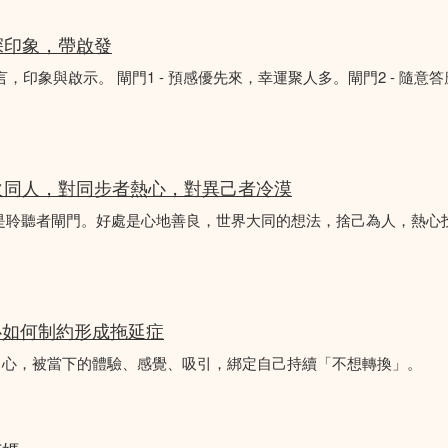
深印象，帶啟發
言，印象與啟示。 閘門1 - 預感優先來，幸運聚人多。閘門2 - 隨意
火同人，對同步者熱心，對異己者冷漠
不是聆聽者閘門。好處是心地善良，世界大同的想法，捨己為人，熱心
心如何制約形成拖延症
中心，被當下的體驗、感覺、吸引，綁定自己持續「不想轉換」。