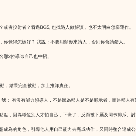
或者投射者？看過BG5, 也找過人做解讀，也不太明白怎樣運作。
，你覺得怎樣好？ 我說：不要用類形來請人，否則你會請錯人。
名那2位導師自己也中招。
。
-34會主動，結果完全被動，加上推卸責任。
 我： 有沒有能力領導人，不是因為那人是不是顯示者，而是那人
點點，因為職位別人才怕自己，下班了，反而被下屬及同事排斥、討
想成為的角色，引導他人用自己能力去完成功作，又同時整合達成公