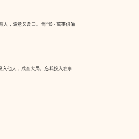
答應人，隨意又反口。閘門3 - 萬事俱備
投入他人，成全大局。忘我投入在事