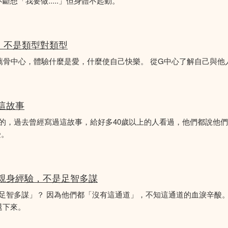
想「我要做.....」但身體不起動。
分析，不是類型對類型
薦骨中心，體驗什麼是愛，什麼使自己快樂。 從G中心了解自己與他
似這故事
故事的，過去曾經寫過這故事，給好多40歲以上的人看過，他們都說他
受。
的親身經驗，不是足智多謀
「足智多謀」？ 因為他們都「沒有這通道」，不知這通道的血淚辛酸。
退下來。