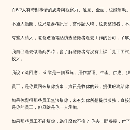
而6/2人有時對事情的思考與觀察力、遠見、全面，也能幫助
不過人類圖，也只是參考訊息，當你請人時，也要整體看，不
有些人請人，還會透過電話訪查應徵者過去工作的公司，了解
我自己過去做過商界時，會了解應徵者有沒有上課「見工面試
較大。
我說了這回應： 企業是一個系統，用作營運、生產、供應、
員工，是你買回來幫你辨事，實質是收你的錢，提供服務給你
如果你覺得那些員工無法幫你，未有如你所想提供服務，直接
是你的員工，但風險是你一人承擔。
如果那些員工不能幫你，為什麼你不換？ 你去一間餐廳，付