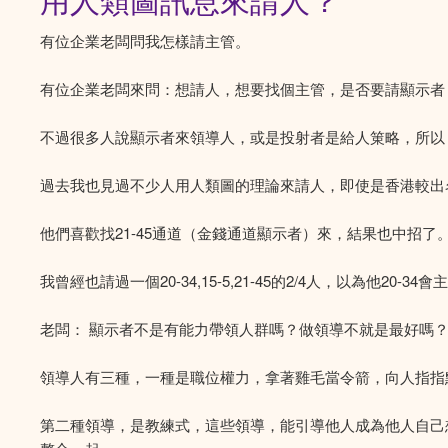
用人類圖訊息來請人？
有位企業老闆問我怎樣請主管。
有位企業老闆來問：想請人，想要找個主管，是否要請顯示者？
不過很多人說顯示者來領導人，或是投射者是給人䇿略，所以
過去我也見過不少人用人類圖的理論來請人，即使是香港較出
他們喜歡找21-45通道（金錢通道顯示者）來，結果也中招了
我曾經也請過一個20-34,15-5,21-45的2/4人，以為他20
老闆： 顯示者不是有能力帶領人群嗎？做領導不就是最好嗎？
領導人有三種，一種是職位權力，拿著雞毛當令箭，向人指指
第二種領導，是教練式，這些領導，能引導他人成為他人自己