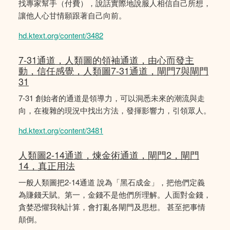
找專家幫手（付費），說話實際地說服人相信自己所想，
讓他人心甘情願跟著自己向前。
hd.ktext.org/content/3482
7-31通道，人類圖的領袖通道，由心而發主
動，信任感覺，人類圖7-31通道，閘門7與閘門
31
7-31 創始者的通道是領導力，可以洞悉未來的潮流與走
向，在複雜的現況中找出方法，發揮影響力，引領眾人。
hd.ktext.org/content/3481
人類圖2-14通道，煉金術通道，閘門2，閘門
14，真正用法
一般人類圖把2-14通道 說為「黑石成金」，把他們定義
為賺錢天賦。第一，金錢不是他們所理解。人面對金錢，
貪婪恐懼我執計算，會打亂各閘門及思想。 甚至把事情
顛倒。