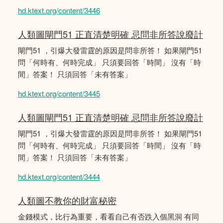
hd.ktext.org/content/3446
人類圖閘門51 正直清楚明確 忌問非所答說廢計
閘門51 ，引爆大發雷霆的原因是問非所答！ 如果閘門51
問「何時有、何時完成」 只須要回答「時間」 沒有「時
間」答案！ 只須回答「未有答案」
hd.ktext.org/content/3445
人類圖閘門51 正直清楚明確 忌問非所答說廢計
閘門51 ，引爆大發雷霆的原因是問非所答！ 如果閘門51
問「何時有、何時完成」 只須要回答「時間」 沒有「時
間」答案！ 只須回答「未有答案」
hd.ktext.org/content/3444
人類圖不教你的財富秘密
金錢模式，比行為重要，看看自己有否跌入個黑洞 有同