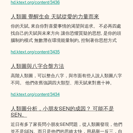
hd.ktext.org/content/3436
人類圖 覺醒生命 天賦從愛的力量而來
你的天賦, 來自你對喜愛事情的渴望與追求。 不必再四處
找自己的天賦與未來方向 讓你恐懼質疑的思想, 是你的頭
腦制約模式 無數潛在環境能量制約, 控制著你思想方式
hd.ktext.org/content/3435
人類圖與八字合盤方法
高階人類圖，可以整合八字，與市面有些人說人類圖八字
不同。 他們依舊強調四大類型、用天賦來對應十神。
hd.ktext.org/content/3434
人類圖分析，小朋友SEN的成因？ 可能不是
SEN。
近日有多了家長問小朋友SEN問題，從人類圖發現，他們
並不是SEN。而只是他們的思維太快，用易舉一反三，自