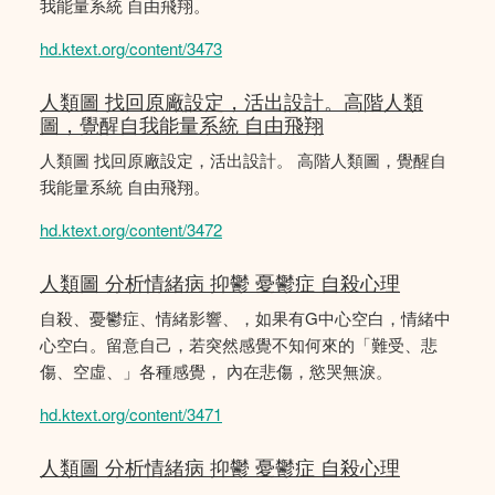
我能量系統 自由飛翔。
hd.ktext.org/content/3473
人類圖 找回原廠設定，活出設計。高階人類
圖，覺醒自我能量系統 自由飛翔
人類圖 找回原廠設定，活出設計。 高階人類圖，覺醒自
我能量系統 自由飛翔。
hd.ktext.org/content/3472
人類圖 分析情緒病 抑鬱 憂鬱症 自殺心理
自殺、憂鬱症、情緒影響、，如果有G中心空白，情緒中
心空白。留意自己，若突然感覺不知何來的「難受、悲
傷、空虛、」各種感覺， 內在悲傷，慾哭無淚。
hd.ktext.org/content/3471
人類圖 分析情緒病 抑鬱 憂鬱症 自殺心理