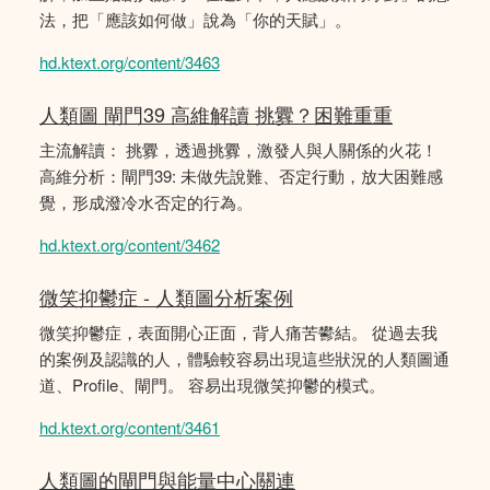
法，把「應該如何做」說為「你的天賦」。
hd.ktext.org/content/3463
人類圖 閘門39 高維解讀 挑釁？困難重重
主流解讀： 挑釁，透過挑釁，激發人與人關係的火花！
高維分析：閘門39: 未做先說難、否定行動，放大困難感
覺，形成潑冷水否定的行為。
hd.ktext.org/content/3462
微笑抑鬱症 - 人類圖分析案例
微笑抑鬱症，表面開心正面，背人痛苦鬰結。 從過去我
的案例及認識的人，體驗較容易出現這些狀況的人類圖通
道、Profile、閘門。 容易出現微笑抑鬱的模式。
hd.ktext.org/content/3461
人類圖的閘門與能量中心關連