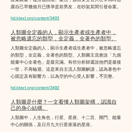
露自己早幾個月已懷孕是前男友，在吵架其間引發命案。
hd.ktext.org/content/3493
人類圖全定義的人，顯示生產者或生產者中，
被忽略遺忘的類型，全定義，全著色的類型。
人類圖全定義的人，顯示生產者或生產者中，被忽略遺忘
的類型，全定義，全著色的類型。人類圖主流會說「九個
能量中心全著色」是最完滿。有些分析師還說他們是最後
一世，不再輪迴。這是來自主流人類圖解讀，認為著色中
心固定及有顯響力，以為空的中心受人影響，𣎴完整。
hd.ktext.org/content/3492
人類圖是什麼？一文看懂人類圖架構，認識自
己的身心結構。
人類圖中，人生角色，行星、星座、十二宫、閘門、能量
中心的關係，及日月九大行星座落的星座。