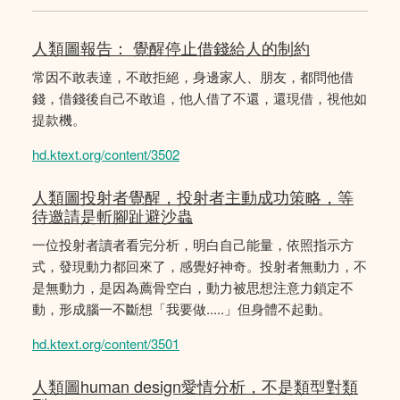
人類圖報告： 覺醒停止借錢給人的制約
常因不敢表達，不敢拒絕，身邊家人、朋友，都問他借
錢，借錢後自己不敢追，他人借了不還，還現借，視他如
提款機。
hd.ktext.org/content/3502
人類圖投射者覺醒，投射者主動成功策略，等
待邀請是斬腳趾避沙蟲
一位投射者讀者看完分析，明白自己能量，依照指示方
式，發現動力都回來了，感覺好神奇。投射者無動力，不
是無動力，是因為薦骨空白，動力被思想注意力鎖定不
動，形成腦一不斷想「我要做.....」但身體不起動。
hd.ktext.org/content/3501
人類圖human design愛情分析，不是類型對類