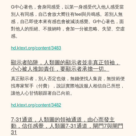
G中心著色，會身同感受，以第一身感受代入他人感受當
別人有同感，自己會放大嚮往有feel與共鳴感。若別人無
感，自己即使本來有感也會被減淡感覺。G中心著色，面
對他人的拒絕、不接納時，會加一分被忽略、失望、空虛
感。
hd.ktext.org/content/3483
顯示者陷阱，人類圖的顯示者並非真正領袖，
小心被人推卸責任，要顯示者承擔一切。
真正顯示者，別人否定也做，無錢便找人集資，無技術便
找專家幫手（付費），說話實際地說服人相信自己所想，
讓他人心甘情願跟著自己向前。
hd.ktext.org/content/3482
7-31通道，人類圖的領袖通道，由心而發主
動，信任感覺，人類圖7-31通道，閘門7與閘門
31