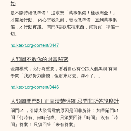
始
是不斷持續做準備！ 追求想「萬事俱備！樣樣周全！」
才開始行動。 內心堅毅忍耐，暗地做準備，直到萬事俱
備，才行動實踐。 閘門3喜歡屯積東西，買買買，準備一
切。
hd.ktext.org/content/3447
人類圖不教你的財富秘密
金錢模式，比行為重要，看看自己有否跌入個黑洞 有同
學問「我好努力賺錢，但財來財去。淨不了。」
hd.ktext.org/content/3446
人類圖閘門51 正直清楚明確 忌問非所答說廢計
閘門51 ，引爆大發雷霆的原因是問非所答！ 如果閘門51
問「何時有、何時完成」 只須要回答「時間」 沒有「時
間」答案！ 只須回答「未有答案」