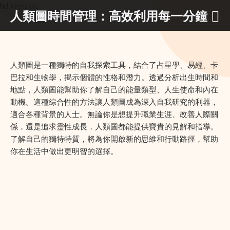
hd.ktext.org
人類圖時間管理：高效利用每一分鐘
人類圖是一種獨特的自我探索工具，結合了占星學、易經、卡
巴拉和生物學，揭示個體的性格和潛力。透過分析出生時間和
地點，人類圖能幫助你了解自己的能量類型、人生使命和內在
動機。這種綜合性的方法讓人類圖成為深入自我研究的利器，
適合各種背景的人士。無論你是想提升職業生涯、改善人際關
係，還是追求靈性成長，人類圖都能提供寶貴的見解和指導。
了解自己的獨特特質，將為你開啟新的思維和行動路徑，幫助
你在生活中做出更明智的選擇。