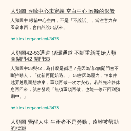
人類圖 喉嚨中心未定義 空白中心 喉輪的影響
人類圖中 喉輪中心空白，不是「不說話」，當注意力在
看著東西，會自然說出話來。
hd.ktext.org/content/3476
人類圖42-53通道 循環通道 不斷重新開始人類
圖閘門42 閘門53
人類圖中53與42，為什麼是循理？是因為這2個閘門會不
斷推動人，「從新再開始過。」 53會因為壓力，怕事件
越弄越亂而想放棄，重頭再做一次才安心。若然先冷靜休
息再回來，就會發現「無須重頭再做，也能一修正回到預
期中。」
hd.ktext.org/content/3475
人類圖 覺醒人生 生產者不是勞動，遠離被勞動
的標籤