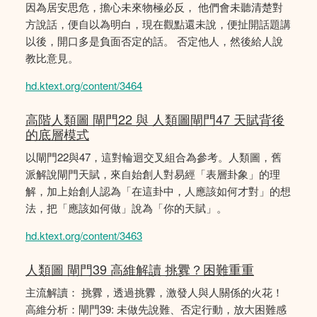
因為居安思危，擔心未來物極必反， 他們會未聽清楚對
方說話，便自以為明白，現在觀點還未說，便扯開話題講
以後，開口多是負面否定的話。 否定他人，然後給人說
教比意見。
hd.ktext.org/content/3464
高階人類圖 閘門22 與 人類圖閘門47 天賦背後
的底層模式
以閘門22與47，這對輪迴交叉組合為參考。人類圖，舊
派解說閘門天賦，來自始創人對易經「表層卦象」的理
解，加上始創人認為「在這卦中，人應該如何才對」的想
法，把「應該如何做」說為「你的天賦」。
hd.ktext.org/content/3463
人類圖 閘門39 高維解讀 挑釁？困難重重
主流解讀： 挑釁，透過挑釁，激發人與人關係的火花！
高維分析：閘門39: 未做先說難、否定行動，放大困難感