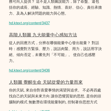
務可向人提供？ 這不是人類圖說能力，除了命盤、還包
括你的成長、經驗、知識、熱情、喜好、信心、責任承擔
力、及為人解決問題的能力與心態。
hd.ktext.org/content/3437
高階人類圖 九大能量中心感知方法
從人的回應方式，分辨在哪個能量中心發出能量？ 對話
時：感覺對方緊張、壓力，說話肉緊、用力，說話用字決
絕、傾向否定，未審先判「不可能」。 使自己也感壓
力。
hd.ktext.org/content/3436
人類圖 覺醒生命 天賦從愛的力量而來
你的天賦, 來自你對喜愛事情的渴望與追求。 不必再四處
找自己的天賦與未來方向 讓你恐懼質疑的思想, 是你的頭
腦制約模式 無數潛在環境能量制約, 控制著你思想方式