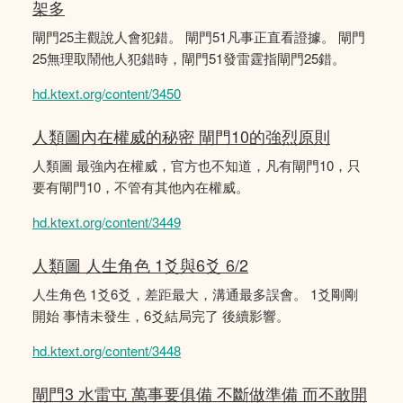
架多
閘門25主觀說人會犯錯。 閘門51凡事正直看證據。 閘門
25無理取鬧他人犯錯時，閘門51發雷霆指閘門25錯。
hd.ktext.org/content/3450
人類圖內在權威的秘密 閘門10的強烈原則
人類圖 最強內在權威，官方也不知道，凡有閘門10，只
要有閘門10，不管有其他內在權威。
hd.ktext.org/content/3449
人類圖 人生角色 1爻與6爻 6/2
人生角色 1爻6爻，差距最大，溝通最多誤會。 1爻剛剛
開始 事情未發生，6爻結局完了 後續影響。
hd.ktext.org/content/3448
閘門3 水雷屯 萬事要俱備 不斷做準備 而不敢開