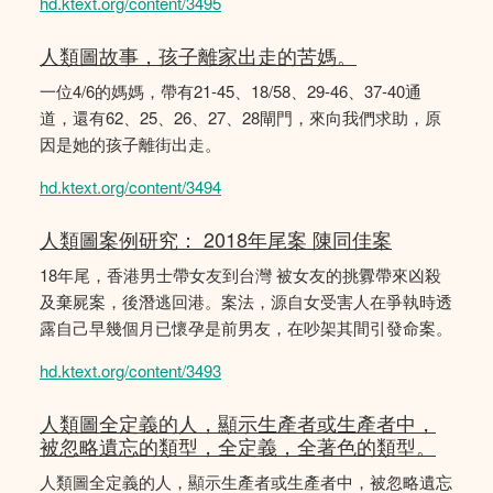
hd.ktext.org/content/3495
人類圖故事，孩子離家出走的苦媽。
一位4/6的媽媽，帶有21-45、18/58、29-46、37-40通
道，還有62、25、26、27、28閘門，來向我們求助，原
因是她的孩子離街出走。
hd.ktext.org/content/3494
人類圖案例研究： 2018年尾案 陳同佳案
18年尾，香港男士帶女友到台灣 被女友的挑釁帶來凶殺
及棄屍案，後潛逃回港。案法，源自女受害人在爭執時透
露自己早幾個月已懷孕是前男友，在吵架其間引發命案。
hd.ktext.org/content/3493
人類圖全定義的人，顯示生產者或生產者中，
被忽略遺忘的類型，全定義，全著色的類型。
人類圖全定義的人，顯示生產者或生產者中，被忽略遺忘