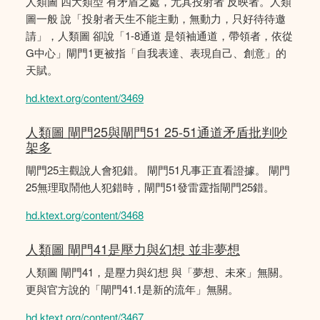
人類圖 四大類型 有矛盾之處，尤其投射者 反映者。人類
圖一般 說「投射者天生不能主動，無動力，只好待待邀
請」，人類圖 卻說「1-8通道 是領袖通道，帶領者，依從
G中心」閘門1更被指「自我表達、表現自己、創意」的
天賦。
hd.ktext.org/content/3469
人類圖 閘門25與閘門51 25-51通道矛盾批判吵
架多
閘門25主觀說人會犯錯。 閘門51凡事正直看證據。 閘門
25無理取鬧他人犯錯時，閘門51發雷霆指閘門25錯。
hd.ktext.org/content/3468
人類圖 閘門41是壓力與幻想 並非夢想
人類圖 閘門41，是壓力與幻想 與「夢想、未來」無關。
更與官方說的「閘門41.1是新的流年」無關。
hd.ktext.org/content/3467