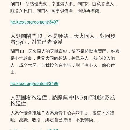
閘門1 - 預感優先來，幸運聚人多。閘門2 - 隨意答應人，
隨意又反口。閘門3 - 萬事俱備全，囤積再準備。
hd.ktext.org/content/3497
人類圖閘門13，不是聆聽，天火同人，對同步
者熱心，對異己者冷漠
閘門13，天火同人的天賦盲點，這不是聆聽者閘門。好處
是心地善良，世界大同的想法，捨己為人，熱心投入他
人，成全大局。忘我投入在事情，對「有心人」熱心付
出。
hd.ktext.org/content/3496
人類圖看拖延症，認識薦骨中心如何制約形成
拖延症
人為什麼會拖延？因為薦骨中心與G中心，被當下的體
驗、感覺、吸引，綁定自己持續「不想轉換」。