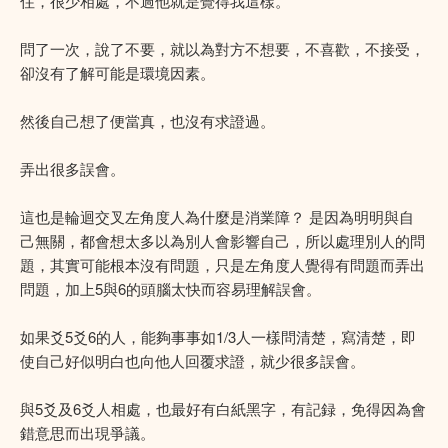
住，很少相處，不過他就是覺得我這樣。
問了一次，說了不要，就以為對方不想要，不喜歡，不接受，
卻沒有了解可能是環境因素。
然後自己想了便當真，也沒有求證過。
弄出很多誤會。
這也是輪迴交叉左角度人為什麼是消業障？ 是因為明明與自
己無關，都會想太多以為別人會影響自己，所以處理別人的問
題，其實可能根本沒有問題，只是左角度人覺得有問題而弄出
問題，加上5與6的頭腦太快而容易理解誤會。
如果爻5爻6的人，能夠事事如1/3人一樣問清楚，寫清楚，即
使自己好似明白也向他人回覆求證，就少很多誤會。
與5爻及6爻人相處，也最好有白紙黑字，有記録，免得因為會
錯意思而出現爭議。