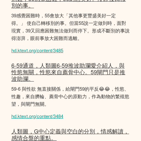
別的事。
39感覺困難時，55會放大「其他事更豐盛美好一定
得。」 使自己轉移別的事。但當55說一定做到時，面對
現實，39又回應困難無法做到而停下。形成不斷別的事說
得澎湃，眼前事放大困難而逃離。
hd.ktext.org/content/3485
6-59通道，人類圖6-59推波助瀾愛介紹人，與
性慾無關，性慾來自薦骨中心。59閘門只是推
波助瀾。
59-6 與性欲 無直接關係，給閘門59的平反😂😂，性慾、
性趣，來自臍輪、薦骨中心的原動力，作為動物的繁殖慾
望，與閘門無關。
hd.ktext.org/content/3484
人類圖，G中心定義與空白的分別，情感解讀，
感情合盤的重點。