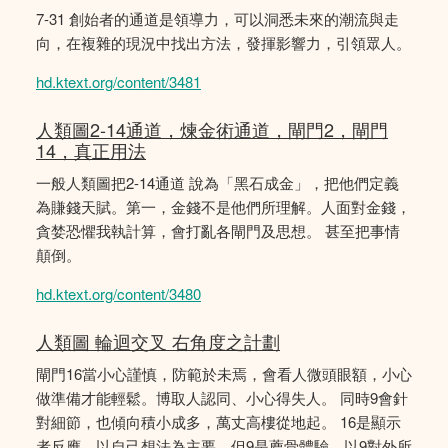
7-31 創始者的通道是領導力，可以洞悉未來的潮流與走
向，在複雜的現況中找出方法，發揮影響力，引領眾人。
hd.ktext.org/content/3481
人類圖2-14通道，煉金術通道，閘門2，閘門
14，真正用法
一般人類圖把2-14通道 說為「黑石成金」，把他們定義
為賺錢天賦。第一，金錢不是他們所理解。人面對金錢，
貪婪恐懼我執計算，會打亂各閘門及思想。 甚至把事情
顛倒。
hd.ktext.org/content/3480
人類圖 輪迴交叉 右角度之計劃
閘門16當小心謹慎，防範於未焉，會看人微頭眼額，小心
做準備才能輕鬆。博取人認同、小心得失人。 同時9會針
對細節，也傾向積小成多，萬丈高樓從地起。 16是顯示
者反應，以自己想法為主要，但9是薦骨體驗，以9對外所