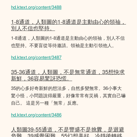
hd.ktext.org/content/3488
1-8通道，人類圖的1-8通道是主動由心的領䄂，
別人不信也堅持。
1-8通道，人類圖的1-8通道是主動由心的領䄂，別人不信
也堅持。不要盲從等待邀請。領袖是主動引領他人。
hd.ktext.org/content/3487
35-36通道，人類圖，不是無常通道，35想快求
新鮮，36容易驚訝恐慌。
35的心多好奇新鮮的想法多，自然多變無常。36小事大
驚小怪，小問題說得嚴重，好像常常有災禍，其實自己嚇
自己。 這是另一種「無常」反應。
hd.ktext.org/content/3486
人類圖39-55通道，不是豐盛不是挑釁，是迴避
危難，39感覺困難，55幻想美好。冷靜後轉移