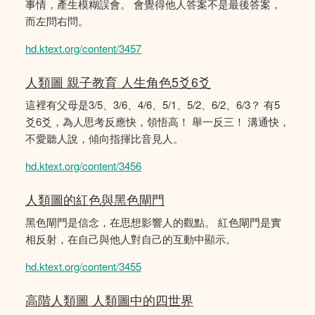
事情，產生模糊誤會。 會覺得他人答案不是最後答案，
而左問右問。
hd.ktext.org/content/3457
人類圖 親子教育 人生角色5爻6爻
這裡有父母是3/5、3/6、4/6、5/1、5/2、6/2、6/3？ 有5
爻6爻，為人思考反應快，領悟高！ 舉一反三！ 溝通快，
不愛聽人說，傾向指揮比音見人。
hd.ktext.org/content/3456
人類圖的紅色與黑色閘門
黑色閘門是信念，在思想影響人的觀點。 紅色閘門是實
相反射，在自己與他人對自己的互動中顯示。
hd.ktext.org/content/3455
高階人類圖 人類圖中的四世界