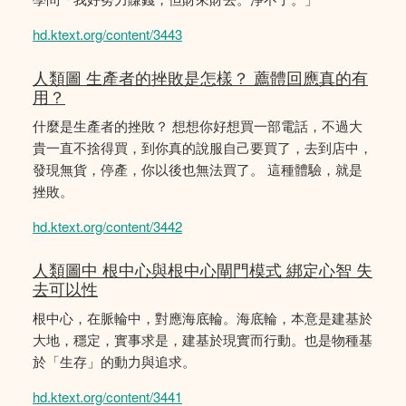
hd.ktext.org/content/3443
人類圖 生產者的挫敗是怎樣？ 薦體回應真的有
用？
什麼是生產者的挫敗？ 想想你好想買一部電話，不過大
貴一直不捨得買，到你真的說服自己要買了，去到店中，
發現無貨，停產，你以後也無法買了。 這種體驗，就是
挫敗。
hd.ktext.org/content/3442
人類圖中 根中心與根中心閘門模式 綁定心智 失
去可以性
根中心，在脈輪中，對應海底輪。海底輪，本意是建基於
大地，穩定，實事求是，建基於現實而行動。也是物種基
於「生存」的動力與追求。
hd.ktext.org/content/3441