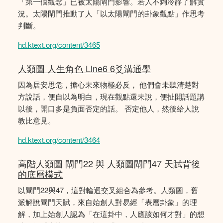
「第一個觀念」已被太陽閘門影響。若人不夠冷靜了解實
況。太陽閘門推動了人「以太陽閘門的卦象觀點」作思考
判斷。
hd.ktext.org/content/3465
人類圖 人生角色 Line6 6爻溝通學
因為居安思危，擔心未來物極必反， 他們會未聽清楚對
方說話，便自以為明白，現在觀點還未說，便扯開話題講
以後，開口多是負面否定的話。 否定他人，然後給人說
教比意見。
hd.ktext.org/content/3464
高階人類圖 閘門22 與 人類圖閘門47 天賦背後
的底層模式
以閘門22與47，這對輪迴交叉組合為參考。人類圖，舊
派解說閘門天賦，來自始創人對易經「表層卦象」的理
解，加上始創人認為「在這卦中，人應該如何才對」的想