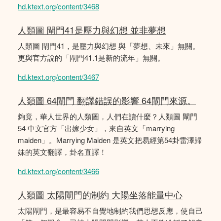
hd.ktext.org/content/3468
人類圖 閘門41是壓力與幻想 並非夢想
人類圖 閘門41，是壓力與幻想 與「夢想、未來」無關。
更與官方說的「閘門41.1是新的流年」無關。
hd.ktext.org/content/3467
人類圖 64閘門 翻譯錯誤的影響 64閘門來源。
夠竟，華人世界的人類圖，人們在讀什麼？人類圖 閘門
54 中文官方「出嫁少女」，來自英文「marrying
maiden」。Marrying Maiden 是英文把易經第54卦雷澤歸
妹的英文翻譯，卦名直譯！
hd.ktext.org/content/3466
人類圖 太陽閘門的制約 大陽坐落能量中心
太陽閘門，是最容易不自覺地制約我們思想反應，使自己