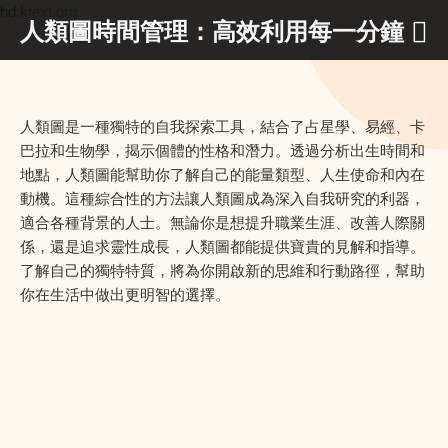
hd.ktext.org
人類圖時間管理：高效利用每一分鐘
人類圖是一種獨特的自我探索工具，結合了占星學、易經、卡
巴拉和生物學，揭示個體的性格和潛力。透過分析出生時間和
地點，人類圖能幫助你了解自己的能量類型、人生使命和內在
動機。這種綜合性的方法讓人類圖成為深入自我研究的利器，
適合各種背景的人士。無論你是想提升職業生涯、改善人際關
係，還是追求靈性成長，人類圖都能提供寶貴的見解和指導。
了解自己的獨特特質，將為你開啟新的思維和行動路徑，幫助
你在生活中做出更明智的選擇。