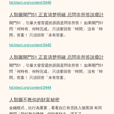
hd.ktext.org/content/3446
人類圖閘門51 正直清楚明確 忌問非所答說廢計
閘門51 ，引爆大發雷霆的原因是問非所答！ 如果閘門51
問「何時有、何時完成」 只須要回答「時間」 沒有「時
間」答案！ 只須回答「未有答案」
hd.ktext.org/content/3445
人類圖閘門51 正直清楚明確 忌問非所答說廢計
閘門51 ，引爆大發雷霆的原因是問非所答！ 如果閘門51
問「何時有、何時完成」 只須要回答「時間」 沒有「時
間」答案！ 只須回答「未有答案」
hd.ktext.org/content/3444
人類圖不教你的財富秘密
金錢模式，比行為重要，看看自己有否跌入個黑洞 有同
學問「我好努力賺錢，但財來財去。淨不了。」