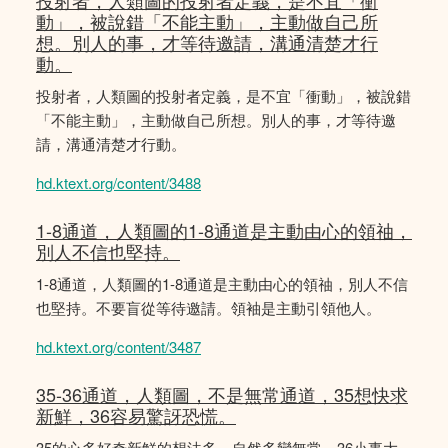
投射者，人類圖的投射者定義，是不宜「衝
動」，被說錯「不能主動」，主動做自己所
想。別人的事，才等待邀請，溝通清楚才行
動。
投射者，人類圖的投射者定義，是不宜「衝動」，被說錯
「不能主動」，主動做自己所想。別人的事，才等待邀
請，溝通清楚才行動。
hd.ktext.org/content/3488
1-8通道，人類圖的1-8通道是主動由心的領䄂，
別人不信也堅持。
1-8通道，人類圖的1-8通道是主動由心的領䄂，別人不信
也堅持。不要盲從等待邀請。領袖是主動引領他人。
hd.ktext.org/content/3487
35-36通道，人類圖，不是無常通道，35想快求
新鮮，36容易驚訝恐慌。
35的心多好奇新鮮的想法多，自然多變無常。36小事大