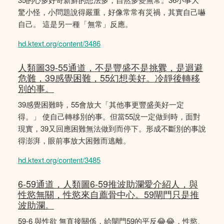
驚小怪，小問題說得嚴重，好像常常有災禍，其實自己嚇
自己。 這是另一種「無常」反應。
hd.ktext.org/content/3486
人類圖39-55通道，不是豐盛不是挑釁，是迴避
危難，39感覺困難，55幻想美好。冷靜後轉移
別的事。
39感覺困難時，55會放大「其他事更豐盛美好一定
得。」 使自己轉移別的事。但當55說一定做到時，面對
現實，39又回應困難無法做到而停下。形成不斷別的事說
得澎湃，眼前事放大困難而逃離。
hd.ktext.org/content/3485
6-59通道，人類圖6-59推波助瀾愛介紹人，與
性慾無關，性慾來自薦骨中心。59閘門只是推
波助瀾。
59-6 與性欲 無直接關係，給閘門59的平反😂😂，性慾、