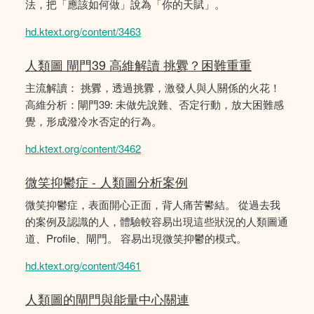
法，把「應該如何做」說為「你的天賦」。
hd.ktext.org/content/3463
人類圖 閘門39 高維解讀 挑釁？困難重重
主流解讀： 挑釁，透過挑釁，激發人與人關係的火花！
高維分析：閘門39: 未做先說難、否定行動，放大困難感
覺，形成潑冷水否定的行為。
hd.ktext.org/content/3462
微笑抑鬱症 - 人類圖分析案例
微笑抑鬱症，表面開心正面，背人痛苦鬰結。 從過去我
的案例及認識的人，體驗較容易出現這些狀況的人類圖通
道、Profile、閘門。 容易出現微笑抑鬱的模式。
hd.ktext.org/content/3461
人類圖的閘門與能量中心關連