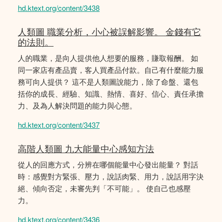
hd.ktext.org/content/3438
人類圖 職業分析，小心被誤解影響。 金錢有它
的法則。
人的職業，是向人提供他人想要的服務，賺取報酬。 如
同一家店有產品賣，客人買產品付款。自己有什麼能力服
務可向人提供？ 這不是人類圖說能力，除了命盤、還包
括你的成長、經驗、知識、熱情、喜好、信心、責任承擔
力、及為人解決問題的能力與心態。
hd.ktext.org/content/3437
高階人類圖 九大能量中心感知方法
從人的回應方式，分辨在哪個能量中心發出能量？ 對話
時：感覺對方緊張、壓力，說話肉緊、用力，說話用字決
絕、傾向否定，未審先判「不可能」。 使自己也感壓
力。
hd.ktext.org/content/3436