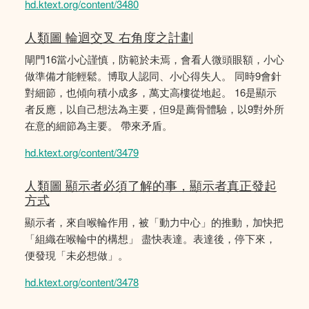
hd.ktext.org/content/3480
人類圖 輪迴交叉 右角度之計劃
閘門16當小心謹慎，防範於未焉，會看人微頭眼額，小心
做準備才能輕鬆。博取人認同、小心得失人。 同時9會針
對細節，也傾向積小成多，萬丈高樓從地起。 16是顯示
者反應，以自己想法為主要，但9是薦骨體驗，以9對外所
在意的細節為主要。 帶來矛盾。
hd.ktext.org/content/3479
人類圖 顯示者必須了解的事，顯示者真正發起
方式
顯示者，來自喉輪作用，被「動力中心」的推動，加快把
「組織在喉輪中的構想」 盡快表達。表達後，停下來，
便發現「未必想做」。
hd.ktext.org/content/3478