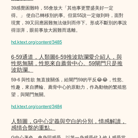
39感覺困難時，55會放大「其他事更豐盛美好一定
得。」 使自己轉移別的事。但當55說一定做到時，面對
現實，39又回應困難無法做到而停下。形成不斷別的事說
得澎湃，眼前事放大困難而逃離。
hd.ktext.org/content/3485
6-59通道，人類圖6-59推波助瀾愛介紹人，與
性慾無關，性慾來自薦骨中心。59閘門只是推
波助瀾。
59-6 與性欲 無直接關係，給閘門59的平反😂😂，性慾、
性趣，來自臍輪、薦骨中心的原動力，作為動物的繁殖慾
望，與閘門無關。
hd.ktext.org/content/3484
人類圖，G中心定義與空白的分別，情感解讀，
感情合盤的重點。
G中心著色，會身同感受，以第一身感受代入他人感受當