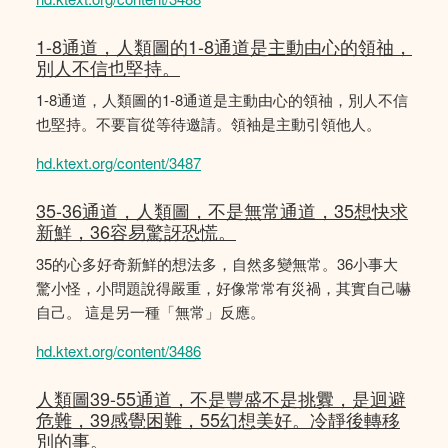
1-8通道，人類圖的1-8通道是主動由心的領䄂，
別人不信也堅持。
1-8通道，人類圖的1-8通道是主動由心的領䄂，別人不信
也堅持。不要盲從等待邀請。領袖是主動引領他人。
hd.ktext.org/content/3487
35-36通道，人類圖，不是無常通道，35想快求
新鮮，36容易驚訝恐慌。
35的心多好奇新鮮的想法多，自然多變無常。36小事大
驚小怪，小問題說得嚴重，好像常常有災禍，其實自己嚇
自己。 這是另一種「無常」反應。
hd.ktext.org/content/3486
人類圖39-55通道，不是豐盛不是挑釁，是迴避
危難，39感覺困難，55幻想美好。冷靜後轉移
別的事。