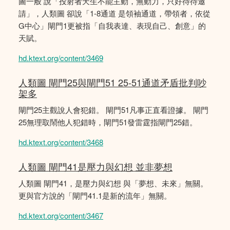
圖一般 說「投射者天生不能主動，無動力，只好待待邀
請」，人類圖 卻說「1-8通道 是領袖通道，帶領者，依從
G中心」閘門1更被指「自我表達、表現自己、創意」的
天賦。
hd.ktext.org/content/3469
人類圖 閘門25與閘門51 25-51通道矛盾批判吵
架多
閘門25主觀說人會犯錯。 閘門51凡事正直看證據。 閘門
25無理取鬧他人犯錯時，閘門51發雷霆指閘門25錯。
hd.ktext.org/content/3468
人類圖 閘門41是壓力與幻想 並非夢想
人類圖 閘門41，是壓力與幻想 與「夢想、未來」無關。
更與官方說的「閘門41.1是新的流年」無關。
hd.ktext.org/content/3467