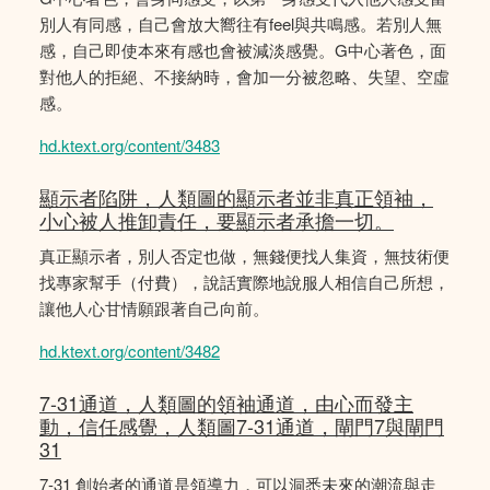
別人有同感，自己會放大嚮往有feel與共鳴感。若別人無
感，自己即使本來有感也會被減淡感覺。G中心著色，面
對他人的拒絕、不接納時，會加一分被忽略、失望、空虛
感。
hd.ktext.org/content/3483
顯示者陷阱，人類圖的顯示者並非真正領袖，
小心被人推卸責任，要顯示者承擔一切。
真正顯示者，別人否定也做，無錢便找人集資，無技術便
找專家幫手（付費），說話實際地說服人相信自己所想，
讓他人心甘情願跟著自己向前。
hd.ktext.org/content/3482
7-31通道，人類圖的領袖通道，由心而發主
動，信任感覺，人類圖7-31通道，閘門7與閘門
31
7-31 創始者的通道是領導力，可以洞悉未來的潮流與走