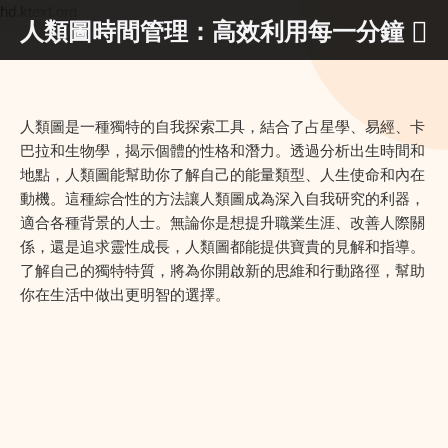
hd.ktext.org
人類圖時間管理：高效利用每一分鐘
人類圖是一種獨特的自我探索工具，結合了占星學、易經、卡
巴拉和生物學，揭示個體的性格和潛力。透過分析出生時間和
地點，人類圖能幫助你了解自己的能量類型、人生使命和內在
動機。這種綜合性的方法讓人類圖成為深入自我研究的利器，
適合各種背景的人士。無論你是想提升職業生涯、改善人際關
係，還是追求靈性成長，人類圖都能提供寶貴的見解和指導。
了解自己的獨特特質，將為你開啟新的思維和行動路徑，幫助
你在生活中做出更明智的選擇。