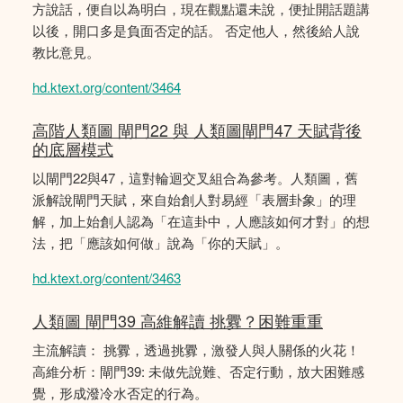
方說話，便自以為明白，現在觀點還未說，便扯開話題講
以後，開口多是負面否定的話。 否定他人，然後給人說
教比意見。
hd.ktext.org/content/3464
高階人類圖 閘門22 與 人類圖閘門47 天賦背後
的底層模式
以閘門22與47，這對輪迴交叉組合為參考。人類圖，舊
派解說閘門天賦，來自始創人對易經「表層卦象」的理
解，加上始創人認為「在這卦中，人應該如何才對」的想
法，把「應該如何做」說為「你的天賦」。
hd.ktext.org/content/3463
人類圖 閘門39 高維解讀 挑釁？困難重重
主流解讀： 挑釁，透過挑釁，激發人與人關係的火花！
高維分析：閘門39: 未做先說難、否定行動，放大困難感
覺，形成潑冷水否定的行為。