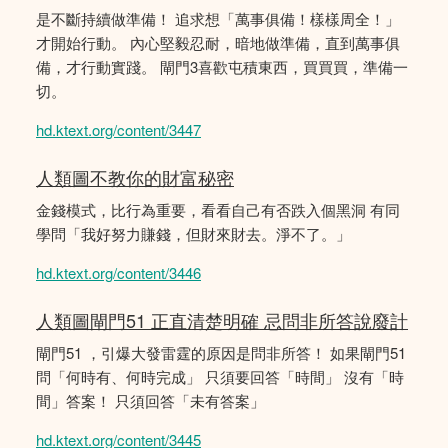
是不斷持續做準備！ 追求想「萬事俱備！樣樣周全！」
才開始行動。 內心堅毅忍耐，暗地做準備，直到萬事俱
備，才行動實踐。 閘門3喜歡屯積東西，買買買，準備一
切。
hd.ktext.org/content/3447
人類圖不教你的財富秘密
金錢模式，比行為重要，看看自己有否跌入個黑洞 有同
學問「我好努力賺錢，但財來財去。淨不了。」
hd.ktext.org/content/3446
人類圖閘門51 正直清楚明確 忌問非所答說廢計
閘門51 ，引爆大發雷霆的原因是問非所答！ 如果閘門51
問「何時有、何時完成」 只須要回答「時間」 沒有「時
間」答案！ 只須回答「未有答案」
hd.ktext.org/content/3445