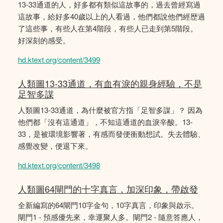
13-33通道的人，好多都有類似這故事的，過去曾經寫過
這故事，給好多40歲以上的人看過，他們都說他們經歴過
了這些事，有些人在第4階段，有些人已走到第5階段。
好深刻的感受。
hd.ktext.org/content/3499
人類圖13-33通道，有血有淚的親身經驗，不是
足智多謀
人類圖13-33通道，為什麼被官方指「足智多謀」？ 因為
他們都「沒有這通道」，不知這通道的血淚辛酸。13-
33，是被環境影響著，有感而發便衝動想試。失去體驗、
感覺改變，便退下來。
hd.ktext.org/content/3498
人類圖64閘門的十字真言，加深印象，帶啟發
全新編寫的64閘門10字金句，10字真言，印象與啟示。
閘門1 - 預感優先來，幸運聚人多。閘門2 - 隨意答應人，