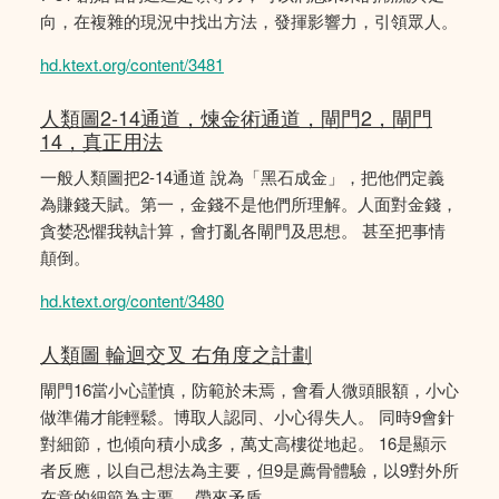
向，在複雜的現況中找出方法，發揮影響力，引領眾人。
hd.ktext.org/content/3481
人類圖2-14通道，煉金術通道，閘門2，閘門
14，真正用法
一般人類圖把2-14通道 說為「黑石成金」，把他們定義
為賺錢天賦。第一，金錢不是他們所理解。人面對金錢，
貪婪恐懼我執計算，會打亂各閘門及思想。 甚至把事情
顛倒。
hd.ktext.org/content/3480
人類圖 輪迴交叉 右角度之計劃
閘門16當小心謹慎，防範於未焉，會看人微頭眼額，小心
做準備才能輕鬆。博取人認同、小心得失人。 同時9會針
對細節，也傾向積小成多，萬丈高樓從地起。 16是顯示
者反應，以自己想法為主要，但9是薦骨體驗，以9對外所
在意的細節為主要。 帶來矛盾。