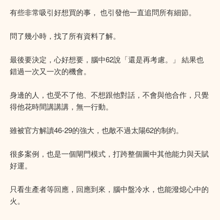
有些非常吸引好想買的事， 也引發他一直追問所有細節。
問了幾小時，找了所有資料了解。
最後要決定，心好想要，腦中62說「還是再考慮。」 結果也
錯過一次又一次的機會。
身邊的人，也受不了他、不想跟他對話，不會與他合作，只覺
得他花時間講講講，無一行動。
雖被官方解讀46-29的強大，也敵不過太陽62的制約。
很多案例，也是一個閘門模式，打跨整個圖中其他能力與天賦
好運。
只看生產者等回應，回應到來，腦中盤冷水，也能潑熄心中的
火。