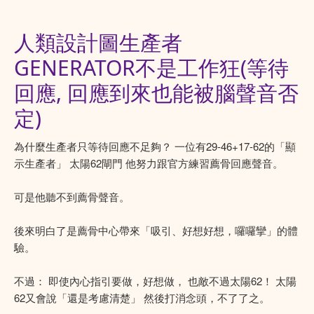
人類設計圖生產者
GENERATOR不是工作狂(等待
回應, 回應到來也能被腦聲音否
定)
為什麼生產者只等待回應不足夠？ 一位有29-46+17-62的「顯
示生產者」 太陽62閘門 他努力跟官方練習薦骨回應聲音。
可是他聽不到薦骨聲音。
後來明白了是薦骨中心帶來「吸引、好想好想，囉囉攣」的體
驗。
不過： 即使內心指引要做，好想做， 也敵不過太陽62！ 太陽
62又會說「還是考慮清楚」 然後打消念頭，不了了之。