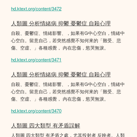
hd.ktext.org/content/3472
人類圖 分析情緒病 抑鬱 憂鬱症 自殺心理
自殺、憂鬱症、情緒影響、，如果有G中心空白，情緒中
心空白。留意自己，若突然感覺不知何來的「難受、悲
傷、空虛、」各種感覺， 內在悲傷，慾哭無淚。
hd.ktext.org/content/3471
人類圖 分析情緒病 抑鬱 憂鬱症 自殺心理
自殺、憂鬱症、情緒影響、，如果有G中心空白，情緒中
心空白。留意自己，若突然感覺不知何來的「難受、悲
傷、空虛、」各種感覺， 內在悲傷，慾哭無淚。
hd.ktext.org/content/3470
人類圖 四大類型 有矛盾誤解
人類圖 四大類型 有矛盾之處，尤其投射者 反映者。人類