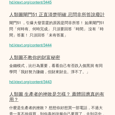
hd.ktext.org/content/3445
人類圖閘門51 正直清楚明確 忌問非所答說廢計
閘門51 ，引爆大發雷霆的原因是問非所答！ 如果閘門51
問「何時有、何時完成」 只須要回答「時間」 沒有「時
間」答案！ 只須回答「未有答案」
hd.ktext.org/content/3444
人類圖不教你的財富秘密
金錢模式，比行為重要，看看自己有否跌入個黑洞 有同
學問「我好努力賺錢，但財來財去。淨不了。」
hd.ktext.org/content/3443
人類圖 生產者的挫敗是怎樣？ 薦體回應真的有
用？
什麼是生產者的挫敗？ 想想你好想買一部電話，不過大
貴一直不捨得買，到你真的說服自己要買了，去到店中，