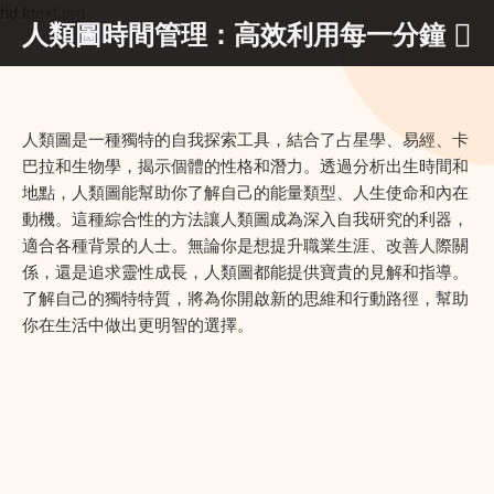
hd.ktext.org
人類圖時間管理：高效利用每一分鐘
人類圖是一種獨特的自我探索工具，結合了占星學、易經、卡
巴拉和生物學，揭示個體的性格和潛力。透過分析出生時間和
地點，人類圖能幫助你了解自己的能量類型、人生使命和內在
動機。這種綜合性的方法讓人類圖成為深入自我研究的利器，
適合各種背景的人士。無論你是想提升職業生涯、改善人際關
係，還是追求靈性成長，人類圖都能提供寶貴的見解和指導。
了解自己的獨特特質，將為你開啟新的思維和行動路徑，幫助
你在生活中做出更明智的選擇。