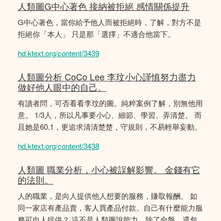
人類圖G中心著色 接納被拒絕 感情關係提升
G中心著色，當你給予他人而被拒絕時，了解，對方不是
拒絕你「本人」 只是那「選擇」不適合他當下。
hd.ktext.org/content/3439
人類圖分析 CoCo Lee 李玟小心謹慎努力盡力
做好他人眼中的自己。
有讀者問，可否看看李玟的圖。純粹案例了解，別無他用
意。 1/3人，所以凡事要小心、細節、學習、弄清楚。 而
且她是60.1，更追求清清楚楚，守規則，不易輕舉妄動。
hd.ktext.org/content/3438
人類圖 職業分析，小心被誤解影響。 金錢有它
的法則。
人的職業，是向人提供他人想要的服務，賺取報酬。 如
同一家店有產品賣，客人買產品付款。自己有什麼能力服
務可向人提供？ 這不是人類圖說能力，除了命盤、還包