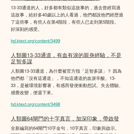
13-33通道的人，好多都有類似這故事的，過去曾經寫過
這故事，給好多40歲以上的人看過，他們都說他們經歴過
了這些事，有些人在第4階段，有些人已走到第5階段。
好深刻的感受。
hd.ktext.org/content/3499
人類圖13-33通道，有血有淚的親身經驗，不是
足智多謀
人類圖13-33通道，為什麼被官方指「足智多謀」？ 因為
他們都「沒有這通道」，不知這通道的血淚辛酸。13-
33，是被環境影響著，有感而發便衝動想試。失去體驗、
感覺改變，便退下來。
hd.ktext.org/content/3498
人類圖64閘門的十字真言，加深印象，帶啟發
全新編寫的64閘門10字金句，10字真言，印象與啟示。