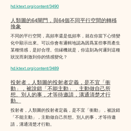
hd.ktext.org/content/3490
人類圖的64閘門，與64個不同平行空間的轉移
換象
不同的平行空間，高頻率還是低頻率，就在你當下心情變
化中顯示出來。可以你會有邏輯地認為因爲某些事而產生
某種情感，是好合理。但縁機就是，你這刻為何邏到這種
狀況而刺激到你的情感變化？
hd.ktext.org/content/3489
投射者，人類圖的投射者定義，是不宜「衝
動」，被說錯「不能主動」，主動做自己所
想。別人的事，才等待邀請，溝通清楚才行
動。
投射者，人類圖的投射者定義，是不宜「衝動」，被說錯
「不能主動」，主動做自己所想。別人的事，才等待邀
請，溝通清楚才行動。