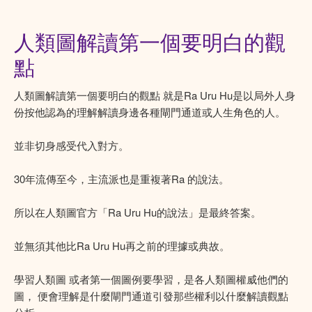
人類圖解讀第一個要明白的觀
點
人類圖解讀第一個要明白的觀點 就是Ra Uru Hu是以局外人身
份按他認為的理解解讀身邊各種閘門通道或人生角色的人。
並非切身感受代入對方。
30年流傳至今，主流派也是重複著Ra 的說法。
所以在人類圖官方「Ra Uru Hu的說法」是最終答案。
並無須其他比Ra Uru Hu再之前的理據或典故。
學習人類圖 或者第一個圖例要學習，是各人類圖權威他們的
圖， 便會理解是什麼閘門通道引發那些權利以什麼解讀觀點