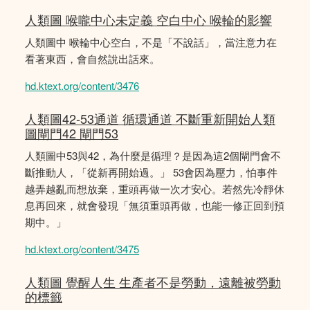
人類圖 喉嚨中心未定義 空白中心 喉輪的影響
人類圖中 喉輪中心空白，不是「不說話」，當注意力在
看著東西，會自然說出話來。
hd.ktext.org/content/3476
人類圖42-53通道 循環通道 不斷重新開始人類
圖閘門42 閘門53
人類圖中53與42，為什麼是循理？是因為這2個閘門會不
斷推動人，「從新再開始過。」 53會因為壓力，怕事件
越弄越亂而想放棄，重頭再做一次才安心。若然先冷靜休
息再回來，就會發現「無須重頭再做，也能一修正回到預
期中。」
hd.ktext.org/content/3475
人類圖 覺醒人生 生產者不是勞動，遠離被勞動
的標籤