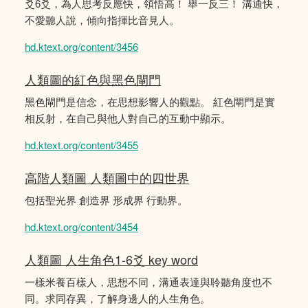
爻6爻，為人思考反應快，領悟高！ 舉一反三！ 溝通快，
不愛聽人說，傾向指揮比音見人。
hd.ktext.org/content/3456
人類圖的紅色與黑色閘門
黑色閘門是信念，在思想影響人的觀點。 紅色閘門是實
相反射，在自己與他人對自己的互動中顯示。
hd.ktext.org/content/3455
高階人類圖 人類圖中的四世界
包括聖光界 創造界 形成界 行動界。
hd.ktext.org/content/3454
人類圖 人生角色1-6爻 key word
一樣米養百樣人，思想不同，溝通表達與聆聽角度也不
同。求同存異，了解身邊人的人生角色。