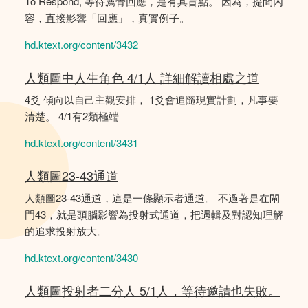
To Respond, 等待薦骨回應，是有其盲點。 因為，提問內
容，直接影響「回應」，真實例子。
hd.ktext.org/content/3432
人類圖中人生角色 4/1人 詳細解讀相處之道
4爻 傾向以自己主觀安排， 1爻會追隨現實計劃，凡事要
清楚。 4/1有2類極端
hd.ktext.org/content/3431
人類圖23-43通道
人類圖23-43通道，這是一條顯示者通道。 不過著是在閘
門43，就是頭腦影響為投射式通道，把遇輯及對認知理解
的追求投射放大。
hd.ktext.org/content/3430
人類圖投射者二分人 5/1人，等待邀請也失敗。