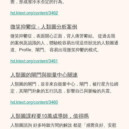
覺，形成潑冷水否定的行為。
hd.ktext.org/content/3462
微笑抑鬱症 - 人類圖分析案例
微笑抑鬱症，表面開心正面，背人痛苦鬰結。 從過去我
的案例及認識的人，體驗較容易出現這些狀況的人類圖通
道、Profile、閘門。 容易出現微笑抑鬱的模式。
hd.ktext.org/content/3461
人類圖的閘門與能量中心關連
人類圖的閘門，並非來自能量中心，閘門，被行星方位綁
定，其閘門卦象的五行訊息，影響自己與脈輪的共震。
hd.ktext.org/content/3460
人類圖課程要10萬成導師，值得嗎
人類圖諮詢 好多時聽方間的解說 都是「感覺良好、安慰