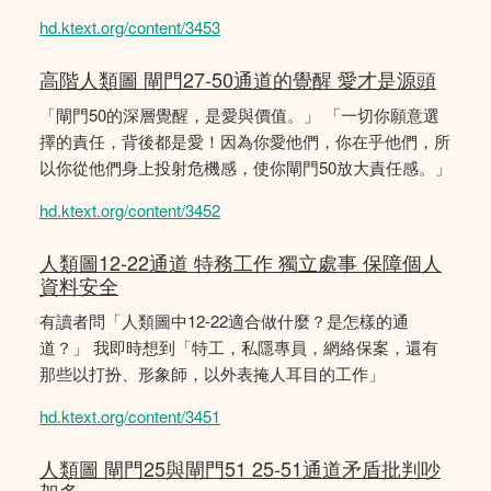
hd.ktext.org/content/3453
高階人類圖 閘門27-50通道的覺醒 愛才是源頭
「閘門50的深層覺醒，是愛與價值。」 「一切你願意選
擇的責任，背後都是愛！因為你愛他們，你在乎他們，所
以你從他們身上投射危機感，使你閘門50放大責任感。」
hd.ktext.org/content/3452
人類圖12-22通道 特務工作 獨立處事 保障個人
資料安全
有讀者問「人類圖中12-22適合做什麼？是怎樣的通
道？」 我即時想到「特工，私隱專員，網絡保案，還有
那些以打扮、形象師，以外表掩人耳目的工作」
hd.ktext.org/content/3451
人類圖 閘門25與閘門51 25-51通道矛盾批判吵