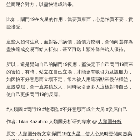
益而迎合對方，以盡快達成結果。
比如，閘門19在火星的作用，當要買東西，心急怕買不要，貴
些接受。
這些人如何生意，面對客戶講價，議價力較弱，會傾向選擇為
盡快達成交易而給人折扣，甚至再送上額外條件給人優待。
所以，還是覺知自己的閘門19反應，堅決定下自己閘門19而來
的害怕，有時，站立在自己立場，才能更有吸引力及說服力，
如因怕不好意思而立場不定，常常被人用這弱點來侵佔權益，
這股委屈，會一直累積放大，同時吸引更多人這樣對待自己，
使自己更多閘門19的反應。
#人類圖 #閘門19 #地澤臨 #不好意思而成全大局 #委屈自己
作者: Titan Kazuhiro 人類圖分析研究專家 @
人類圖分析
原文:
人類圖分析文章:閘門19在火星，使人心急時更傾向放棄