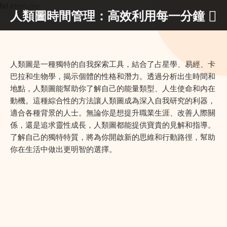
hd.ktext.org
人類圖時間管理：高效利用每一分鐘
人類圖是一種獨特的自我探索工具，結合了占星學、易經、卡
巴拉和生物學，揭示個體的性格和潛力。透過分析出生時間和
地點，人類圖能幫助你了解自己的能量類型、人生使命和內在
動機。這種綜合性的方法讓人類圖成為深入自我研究的利器，
適合各種背景的人士。無論你是想提升職業生涯、改善人際關
係，還是追求靈性成長，人類圖都能提供寶貴的見解和指導。
了解自己的獨特特質，將為你開啟新的思維和行動路徑，幫助
你在生活中做出更明智的選擇。