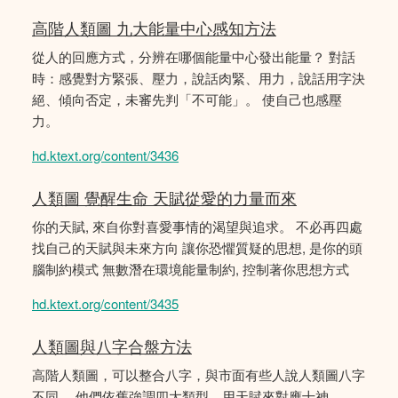
高階人類圖 九大能量中心感知方法
從人的回應方式，分辨在哪個能量中心發出能量？ 對話
時：感覺對方緊張、壓力，說話肉緊、用力，說話用字決
絕、傾向否定，未審先判「不可能」。 使自己也感壓
力。
hd.ktext.org/content/3436
人類圖 覺醒生命 天賦從愛的力量而來
你的天賦, 來自你對喜愛事情的渴望與追求。 不必再四處
找自己的天賦與未來方向 讓你恐懼質疑的思想, 是你的頭
腦制約模式 無數潛在環境能量制約, 控制著你思想方式
hd.ktext.org/content/3435
人類圖與八字合盤方法
高階人類圖，可以整合八字，與市面有些人說人類圖八字
不同。 他們依舊強調四大類型、用天賦來對應十神。