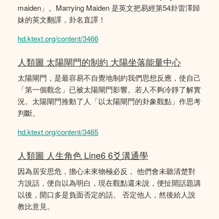
maiden」。Marrying Maiden 是英文把易經第54卦雷澤歸
妹的英文翻譯，卦名直譯！
hd.ktext.org/content/3466
人類圖 太陽閘門的制約 大陽坐落能量中心
太陽閘門，是最容易不自覺地制約我們思想反應，使自己
「第一個觀念」已被太陽閘門影響。若人不夠冷靜了解實
況。太陽閘門推動了人「以太陽閘門的卦象觀點」作思考
判斷。
hd.ktext.org/content/3465
人類圖 人生角色 Line6 6爻溝通學
因為居安思危，擔心未來物極必反， 他們會未聽清楚對
方說話，便自以為明白，現在觀點還未說，便扯開話題講
以後，開口多是負面否定的話。 否定他人，然後給人說
教比意見。