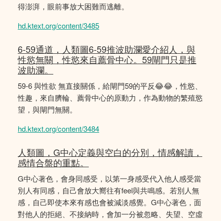
得澎湃，眼前事放大困難而逃離。
hd.ktext.org/content/3485
6-59通道，人類圖6-59推波助瀾愛介紹人，與
性慾無關，性慾來自薦骨中心。59閘門只是推
波助瀾。
59-6 與性欲 無直接關係，給閘門59的平反😂😂，性慾、
性趣，來自臍輪、薦骨中心的原動力，作為動物的繁殖慾
望，與閘門無關。
hd.ktext.org/content/3484
人類圖，G中心定義與空白的分別，情感解讀，
感情合盤的重點。
G中心著色，會身同感受，以第一身感受代入他人感受當
別人有同感，自己會放大嚮往有feel與共鳴感。若別人無
感，自己即使本來有感也會被減淡感覺。G中心著色，面
對他人的拒絕、不接納時，會加一分被忽略、失望、空虛