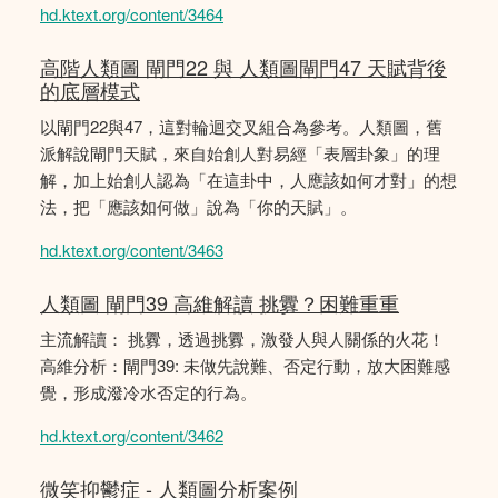
hd.ktext.org/content/3464
高階人類圖 閘門22 與 人類圖閘門47 天賦背後
的底層模式
以閘門22與47，這對輪迴交叉組合為參考。人類圖，舊
派解說閘門天賦，來自始創人對易經「表層卦象」的理
解，加上始創人認為「在這卦中，人應該如何才對」的想
法，把「應該如何做」說為「你的天賦」。
hd.ktext.org/content/3463
人類圖 閘門39 高維解讀 挑釁？困難重重
主流解讀： 挑釁，透過挑釁，激發人與人關係的火花！
高維分析：閘門39: 未做先說難、否定行動，放大困難感
覺，形成潑冷水否定的行為。
hd.ktext.org/content/3462
微笑抑鬱症 - 人類圖分析案例