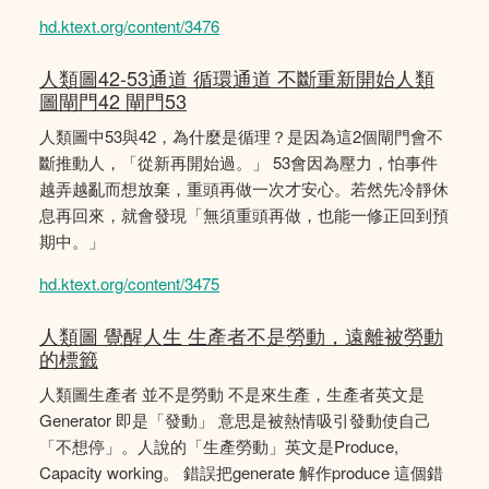
hd.ktext.org/content/3476
人類圖42-53通道 循環通道 不斷重新開始人類
圖閘門42 閘門53
人類圖中53與42，為什麼是循理？是因為這2個閘門會不
斷推動人，「從新再開始過。」 53會因為壓力，怕事件
越弄越亂而想放棄，重頭再做一次才安心。若然先冷靜休
息再回來，就會發現「無須重頭再做，也能一修正回到預
期中。」
hd.ktext.org/content/3475
人類圖 覺醒人生 生產者不是勞動，遠離被勞動
的標籤
人類圖生產者 並不是勞動 不是來生產，生產者英文是
Generator 即是「發動」 意思是被熱情吸引發動使自己
「不想停」。人說的「生產勞動」英文是Produce,
Capacity working。 錯誤把generate 解作produce 這個錯