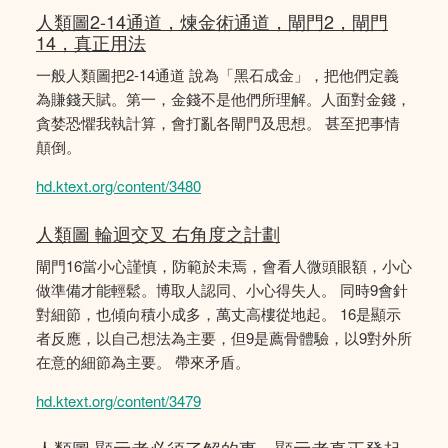
人類圖2-14通道，煉金術通道，閘門2，閘門
14，真正用法
一般人類圖把2-14通道 說為「黑石成金」，把他們定義
為賺錢天賦。第一，金錢不是他們所理解。人面對金錢，
貪婪恐懼我執計算，會打亂各閘門及思想。 甚至把事情
顛倒。
hd.ktext.org/content/3480
人類圖 輪迴交叉 右角度之計劃
閘門16當小心謹慎，防範於未焉，會看人微頭眼額，小心
做準備才能輕鬆。博取人認同、小心得失人。 同時9會針
對細節，也傾向積小成多，萬丈高樓從地起。 16是顯示
者反應，以自己想法為主要，但9是薦骨體驗，以9對外所
在意的細節為主要。 帶來矛盾。
hd.ktext.org/content/3479