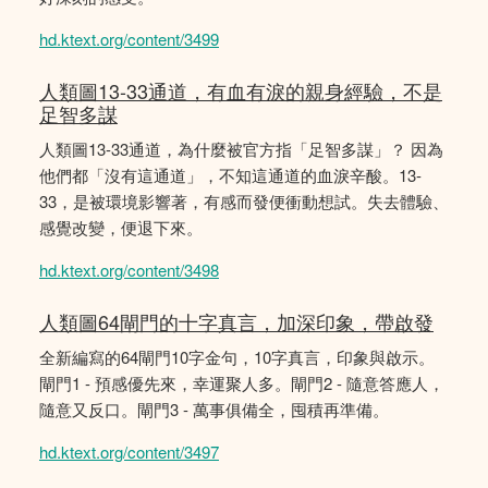
hd.ktext.org/content/3499
人類圖13-33通道，有血有淚的親身經驗，不是
足智多謀
人類圖13-33通道，為什麼被官方指「足智多謀」？ 因為
他們都「沒有這通道」，不知這通道的血淚辛酸。13-
33，是被環境影響著，有感而發便衝動想試。失去體驗、
感覺改變，便退下來。
hd.ktext.org/content/3498
人類圖64閘門的十字真言，加深印象，帶啟發
全新編寫的64閘門10字金句，10字真言，印象與啟示。
閘門1 - 預感優先來，幸運聚人多。閘門2 - 隨意答應人，
隨意又反口。閘門3 - 萬事俱備全，囤積再準備。
hd.ktext.org/content/3497