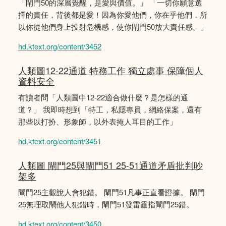
「閘門50的深層覺醒，是愛與價值。」 「一切你願意選
擇的責任，背後都是愛！因為你愛他們，你在乎他們，所
以你從他們身上投射危機感，使你閘門50放大責任感。」
hd.ktext.org/content/3452
人類圖12-22通道 特務工作 獨立處事 保障個人
資料安全
有讀者問「人類圖中12-22適合做什麼？是怎樣的通
道？」 我即時想到「特工，私隱專員，網絡保案，還有
那些以打扮、形象師，以外表掩人耳目的工作」
hd.ktext.org/content/3451
人類圖 閘門25與閘門51 25-51通道矛盾批判吵
架多
閘門25主觀說人會犯錯。 閘門51凡事正直看證據。 閘門
25無理取鬧他人犯錯時，閘門51發雷霆指閘門25錯。
hd.ktext.org/content/3450