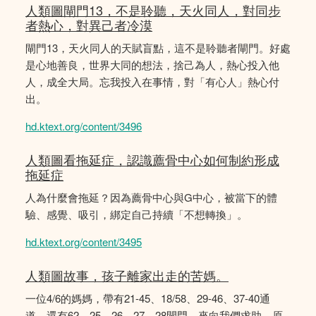
人類圖閘門13，不是聆聽，天火同人，對同步
者熱心，對異己者冷漠
閘門13，天火同人的天賦盲點，這不是聆聽者閘門。好處
是心地善良，世界大同的想法，捨己為人，熱心投入他
人，成全大局。忘我投入在事情，對「有心人」熱心付
出。
hd.ktext.org/content/3496
人類圖看拖延症，認識薦骨中心如何制約形成
拖延症
人為什麼會拖延？因為薦骨中心與G中心，被當下的體
驗、感覺、吸引，綁定自己持續「不想轉換」。
hd.ktext.org/content/3495
人類圖故事，孩子離家出走的苦媽。
一位4/6的媽媽，帶有21-45、18/58、29-46、37-40通
道，還有62、25、26、27、28閘門，來向我們求助，原