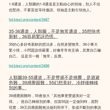
1-8通道，人類圖的1-8通道是主動由心的領䄂，別人不信
也堅持。不要盲從等待邀請。領袖是主動引領他人。
hd.ktext.org/content/3487
35-36通道，人類圖，不是無常通道，35想快求
新鮮，36容易驚訝恐慌。
35的心多好奇新鮮的想法多，自然多變無常。36小事大
驚小怪，小問題說得嚴重，好像常常有災禍，其實自己嚇
自己。 這是另一種「無常」反應。
hd.ktext.org/content/3486
人類圖39-55通道，不是豐盛不是挑釁，是迴避
危難，39感覺困難，55幻想美好。冷靜後轉移
別的事。
39感覺困難時，55會放大「其他事更豐盛美好一定
得。」 使自己轉移別的事。但當55說一定做到時，面對
現實，39又回應困難無法做到而停下。形成不斷別的事說