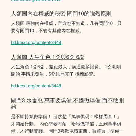
人類圖內在權威的秘密 閘門10的強烈原則
人類圖 最強內在權威，官方也不知道，凡有閘門10，只
要有閘門10，不管有其他內在權威。
hd.ktext.org/content/3449
人類圖 人生角色 1爻與6爻 6/2
人生角色 1爻6爻，差距最大，溝通最多誤會。 1爻剛剛
開始 事情未發生，6爻結局完了 後續影響。
hd.ktext.org/content/3448
閘門3 水雷屯 萬事要俱備 不斷做準備 而不敢開
始
是不斷持續做準備！ 追求想「萬事俱備！樣樣周全！」
才開始行動。 內心堅毅忍耐，暗地做準備，直到萬事俱
備，才行動實踐。 閘門3喜歡屯積東西，買買買，準備一