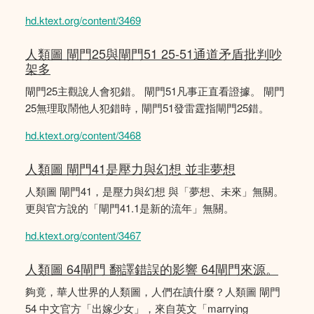
hd.ktext.org/content/3469
人類圖 閘門25與閘門51 25-51通道矛盾批判吵
架多
閘門25主觀說人會犯錯。 閘門51凡事正直看證據。 閘門
25無理取鬧他人犯錯時，閘門51發雷霆指閘門25錯。
hd.ktext.org/content/3468
人類圖 閘門41是壓力與幻想 並非夢想
人類圖 閘門41，是壓力與幻想 與「夢想、未來」無關。
更與官方說的「閘門41.1是新的流年」無關。
hd.ktext.org/content/3467
人類圖 64閘門 翻譯錯誤的影響 64閘門來源。
夠竟，華人世界的人類圖，人們在讀什麼？人類圖 閘門
54 中文官方「出嫁少女」，來自英文「marrying