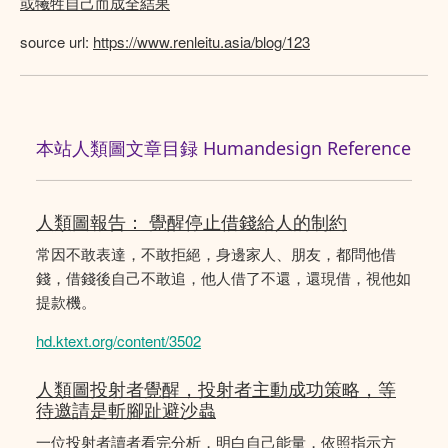
或犧牲自己而成全結果
source url:
https://www.renleitu.asia/blog/123
本站人類圖文章目録 Humandesign Reference
人類圖報告： 覺醒停止借錢給人的制約
常因不敢表達，不敢拒絕，身邊家人、朋友，都問他借
錢，借錢後自己不敢追，他人借了不還，還現借，視他如
提款機。
hd.ktext.org/content/3502
人類圖投射者覺醒，投射者主動成功策略，等
待邀請是斬腳趾避沙蟲
一位投射者讀者看完分析，明白自己能量，依照指示方