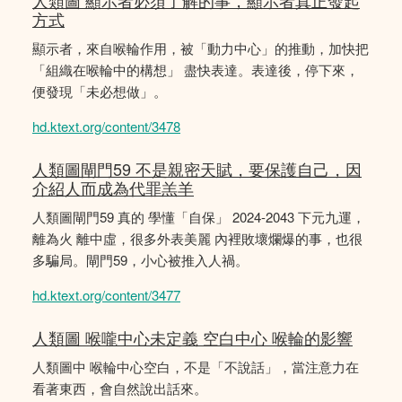
人類圖 顯示者必須了解的事，顯示者真正發起
方式
顯示者，來自喉輪作用，被「動力中心」的推動，加快把
「組織在喉輪中的構想」 盡快表達。表達後，停下來，
便發現「未必想做」。
hd.ktext.org/content/3478
人類圖閘門59 不是親密天賦，要保護自己，因
介紹人而成為代罪羔羊
人類圖閘門59 真的 學懂「自保」 2024-2043 下元九運，
離為火 離中虛，很多外表美麗 內裡敗壞爛爆的事，也很
多騙局。閘門59，小心被推入人禍。
hd.ktext.org/content/3477
人類圖 喉嚨中心未定義 空白中心 喉輪的影響
人類圖中 喉輪中心空白，不是「不說話」，當注意力在
看著東西，會自然說出話來。