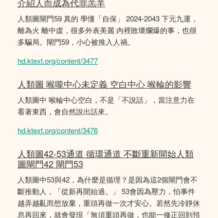
介紹人而成為代罪羔羊
人類圖閘門59 真的 學懂「自保」 2024-2043 下元九運，
離為火 離中虛，很多外表美麗 內裡敗壞爛爆的事，也很
多騙局。閘門59，小心被推入人禍。
hd.ktext.org/content/3477
人類圖 喉嚨中心未定義 空白中心 喉輪的影響
人類圖中 喉輪中心空白，不是「不說話」，當注意力在
看著東西，會自然說出話來。
hd.ktext.org/content/3476
人類圖42-53通道 循環通道 不斷重新開始人類
圖閘門42 閘門53
人類圖中53與42，為什麼是循理？是因為這2個閘門會不
斷推動人，「從新再開始過。」 53會因為壓力，怕事件
越弄越亂而想放棄，重頭再做一次才安心。若然先冷靜休
息再回來，就會發現「無須重頭再做，也能一修正回到預