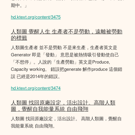
期中。」
hd.ktext.org/content/3475
人類圖 覺醒人生 生產者不是勞動，遠離被勞動
的標籤
人類圖生產者 並不是勞動 不是來生產，生產者英文是
Generator 即是「發動」 意思是被熱情吸引發動使自己
「不想停」。人說的「生產勞動」英文是Produce,
Capacity working。 錯誤把generate 解作produce 這個錯
誤 已經是2014年的錯誤。
hd.ktext.org/content/3474
人類圖 找回原廠設定，活出設計。高階人類
圖，覺醒自我能量系統 自由飛翔
人類圖 找回原廠設定，活出設計。 高階人類圖，覺醒自
我能量系統 自由飛翔。