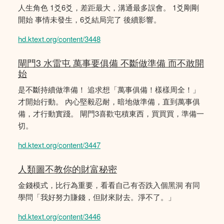
人生角色 1爻6爻，差距最大，溝通最多誤會。 1爻剛剛
開始 事情未發生，6爻結局完了 後續影響。
hd.ktext.org/content/3448
閘門3 水雷屯 萬事要俱備 不斷做準備 而不敢開
始
是不斷持續做準備！ 追求想「萬事俱備！樣樣周全！」
才開始行動。 內心堅毅忍耐，暗地做準備，直到萬事俱
備，才行動實踐。 閘門3喜歡屯積東西，買買買，準備一
切。
hd.ktext.org/content/3447
人類圖不教你的財富秘密
金錢模式，比行為重要，看看自己有否跌入個黑洞 有同
學問「我好努力賺錢，但財來財去。淨不了。」
hd.ktext.org/content/3446