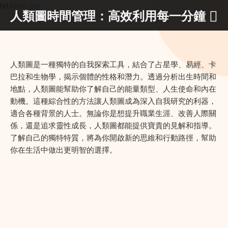
hd.ktext.org
人類圖時間管理：高效利用每一分鐘
人類圖是一種獨特的自我探索工具，結合了占星學、易經、卡
巴拉和生物學，揭示個體的性格和潛力。透過分析出生時間和
地點，人類圖能幫助你了解自己的能量類型、人生使命和內在
動機。這種綜合性的方法讓人類圖成為深入自我研究的利器，
適合各種背景的人士。無論你是想提升職業生涯、改善人際關
係，還是追求靈性成長，人類圖都能提供寶貴的見解和指導。
了解自己的獨特特質，將為你開啟新的思維和行動路徑，幫助
你在生活中做出更明智的選擇。