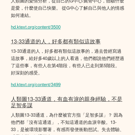
人類圖的愛情分析，從自己的G中心/薦骨中心，體驗什麼
是愛，什麼使自己快樂。 從G中心了解自己與他人的情感
如何連結。
hd.ktext.org/content/3500
13-33通道的人，好多都有類似這故事
13-33通道的人，好多都有類似這故事的，過去曾經寫過
這故事，給好多40歲以上的人看過，他們都說他們經歴過
了這些事，有些人在第4階段，有些人已走到第5階段。
好深刻的感受。
hd.ktext.org/content/3499
人類圖13-33通道，有血有淚的親身經驗，不是
足智多謀
人類圖13-33通道，為什麼被官方指「足智多謀」？ 因為
他們都「沒有這通道」，不知這通道的血淚辛酸。13-
33，是被環境影響著，有感而發便衝動想試。失去體驗、