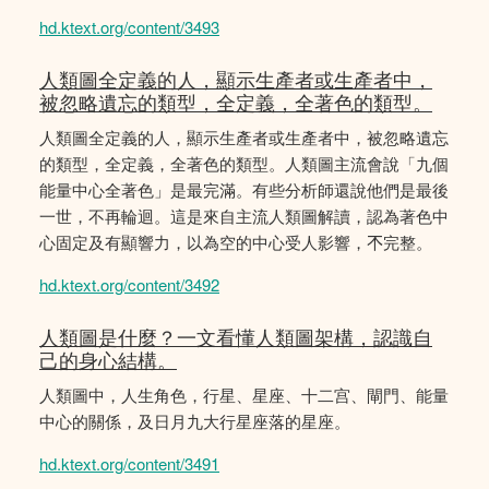
hd.ktext.org/content/3493
人類圖全定義的人，顯示生產者或生產者中，
被忽略遺忘的類型，全定義，全著色的類型。
人類圖全定義的人，顯示生產者或生產者中，被忽略遺忘
的類型，全定義，全著色的類型。人類圖主流會說「九個
能量中心全著色」是最完滿。有些分析師還說他們是最後
一世，不再輪迴。這是來自主流人類圖解讀，認為著色中
心固定及有顯響力，以為空的中心受人影響，𣎴完整。
hd.ktext.org/content/3492
人類圖是什麼？一文看懂人類圖架構，認識自
己的身心結構。
人類圖中，人生角色，行星、星座、十二宫、閘門、能量
中心的關係，及日月九大行星座落的星座。
hd.ktext.org/content/3491