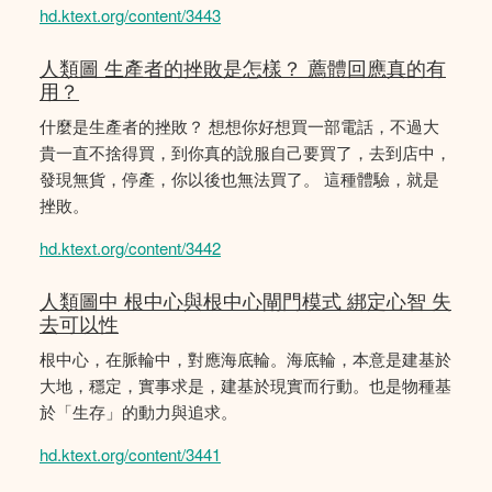
hd.ktext.org/content/3443
人類圖 生產者的挫敗是怎樣？ 薦體回應真的有
用？
什麼是生產者的挫敗？ 想想你好想買一部電話，不過大
貴一直不捨得買，到你真的說服自己要買了，去到店中，
發現無貨，停產，你以後也無法買了。 這種體驗，就是
挫敗。
hd.ktext.org/content/3442
人類圖中 根中心與根中心閘門模式 綁定心智 失
去可以性
根中心，在脈輪中，對應海底輪。海底輪，本意是建基於
大地，穩定，實事求是，建基於現實而行動。也是物種基
於「生存」的動力與追求。
hd.ktext.org/content/3441