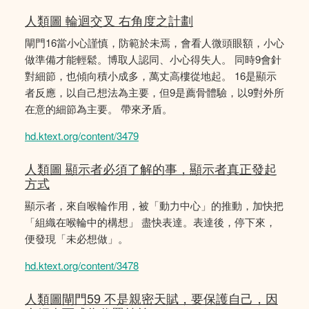
人類圖 輪迴交叉 右角度之計劃
閘門16當小心謹慎，防範於未焉，會看人微頭眼額，小心
做準備才能輕鬆。博取人認同、小心得失人。 同時9會針
對細節，也傾向積小成多，萬丈高樓從地起。 16是顯示
者反應，以自己想法為主要，但9是薦骨體驗，以9對外所
在意的細節為主要。 帶來矛盾。
hd.ktext.org/content/3479
人類圖 顯示者必須了解的事，顯示者真正發起
方式
顯示者，來自喉輪作用，被「動力中心」的推動，加快把
「組織在喉輪中的構想」 盡快表達。表達後，停下來，
便發現「未必想做」。
hd.ktext.org/content/3478
人類圖閘門59 不是親密天賦，要保護自己，因