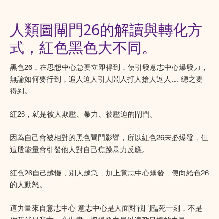
人類圖閘門26的解讀與轉化方
式，紅色黑色大不同。
黑色26，在思想中心急要立即得到，便引發意志中心爆發力，
無論如何要行到，追人迫人引人鬧人打人搶人逗人.... 總之要
得到。
紅26，就是被人欺壓、暴力、被壓迫的閘門。
因為自己會被相對的黑色閘門影響，所以紅色26未必爆發，但
這股能量會引發他人對自己焦躁暴力反應。
紅色26自己越慢，別人越急，加上意志中心爆發，便向給色26
的人動怒。
這力量來自意志中心 意志中心是人面對戰鬥臨死一刻，不是