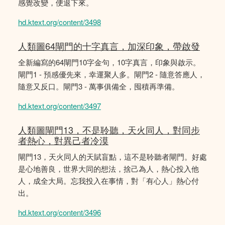
感覺改變，便退下來。
hd.ktext.org/content/3498
人類圖64閘門的十字真言，加深印象，帶啟發
全新編寫的64閘門10字金句，10字真言，印象與啟示。
閘門1 - 預感優先來，幸運聚人多。閘門2 - 隨意答應人，
隨意又反口。閘門3 - 萬事俱備全，囤積再準備。
hd.ktext.org/content/3497
人類圖閘門13，不是聆聽，天火同人，對同步
者熱心，對異己者冷漠
閘門13，天火同人的天賦盲點，這不是聆聽者閘門。好處
是心地善良，世界大同的想法，捨己為人，熱心投入他
人，成全大局。忘我投入在事情，對「有心人」熱心付
出。
hd.ktext.org/content/3496