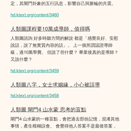
定，其閘門卦象的五行訊息，影響自己與脈輪的共震。
hd.ktext.org/content/3460
人類圖課程要10萬成導師，值得嗎
人類圖諮詢 好多時聽方間的解說 都是「感覺良好、安慰
說話，說了無實質內容的話」。 上一個所謂認證導師
級，過10萬學費。 但說了些什麼？ 畢業後真的是導師？
又說什麼？
hd.ktext.org/content/3459
人類圖八字，女士求姻緣，小心被誤導
hd.ktext.org/content/3458
人類圖 閘門4 山水蒙 思考的盲點
閘門4 山水蒙的一種盲點，會把過去部份記憶，混淆其他
事情，產生模糊誤會。 會覺得他人答案不是最後答案，