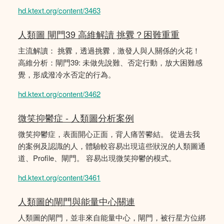
hd.ktext.org/content/3463
人類圖 閘門39 高維解讀 挑釁？困難重重
主流解讀： 挑釁，透過挑釁，激發人與人關係的火花！
高維分析：閘門39: 未做先說難、否定行動，放大困難感
覺，形成潑冷水否定的行為。
hd.ktext.org/content/3462
微笑抑鬱症 - 人類圖分析案例
微笑抑鬱症，表面開心正面，背人痛苦鬰結。 從過去我
的案例及認識的人，體驗較容易出現這些狀況的人類圖通
道、Profile、閘門。 容易出現微笑抑鬱的模式。
hd.ktext.org/content/3461
人類圖的閘門與能量中心關連
人類圖的閘門，並非來自能量中心，閘門，被行星方位綁