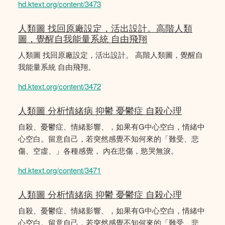
hd.ktext.org/content/3473
人類圖 找回原廠設定，活出設計。高階人類
圖，覺醒自我能量系統 自由飛翔
人類圖 找回原廠設定，活出設計。 高階人類圖，覺醒自
我能量系統 自由飛翔。
hd.ktext.org/content/3472
人類圖 分析情緒病 抑鬱 憂鬱症 自殺心理
自殺、憂鬱症、情緒影響、，如果有G中心空白，情緒中
心空白。留意自己，若突然感覺不知何來的「難受、悲
傷、空虛、」各種感覺， 內在悲傷，慾哭無淚。
hd.ktext.org/content/3471
人類圖 分析情緒病 抑鬱 憂鬱症 自殺心理
自殺、憂鬱症、情緒影響、，如果有G中心空白，情緒中
心空白。留意自己，若突然感覺不知何來的「難受、悲