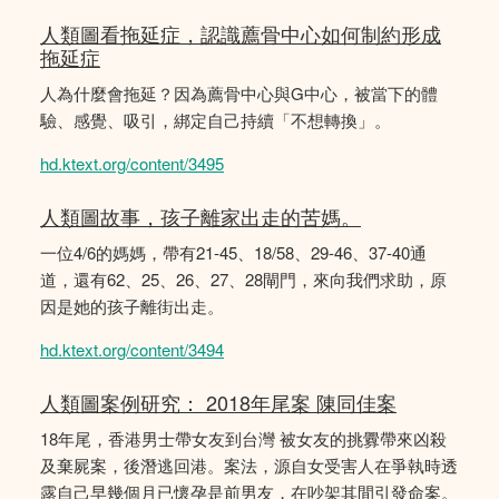
人類圖看拖延症，認識薦骨中心如何制約形成
拖延症
人為什麼會拖延？因為薦骨中心與G中心，被當下的體
驗、感覺、吸引，綁定自己持續「不想轉換」。
hd.ktext.org/content/3495
人類圖故事，孩子離家出走的苦媽。
一位4/6的媽媽，帶有21-45、18/58、29-46、37-40通
道，還有62、25、26、27、28閘門，來向我們求助，原
因是她的孩子離街出走。
hd.ktext.org/content/3494
人類圖案例研究： 2018年尾案 陳同佳案
18年尾，香港男士帶女友到台灣 被女友的挑釁帶來凶殺
及棄屍案，後潛逃回港。案法，源自女受害人在爭執時透
露自己早幾個月已懷孕是前男友，在吵架其間引發命案。