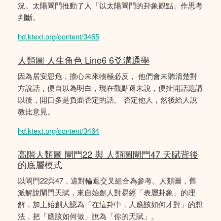
況。太陽閘門推動了人「以太陽閘門的卦象觀點」作思考
判斷。
hd.ktext.org/content/3465
人類圖 人生角色 Line6 6爻溝通學
因為居安思危，擔心未來物極必反， 他們會未聽清楚對
方說話，便自以為明白，現在觀點還未說，便扯開話題講
以後，開口多是負面否定的話。 否定他人，然後給人說
教比意見。
hd.ktext.org/content/3464
高階人類圖 閘門22 與 人類圖閘門47 天賦背後
的底層模式
以閘門22與47，這對輪迴交叉組合為參考。人類圖，舊
派解說閘門天賦，來自始創人對易經「表層卦象」的理
解，加上始創人認為「在這卦中，人應該如何才對」的想
法，把「應該如何做」說為「你的天賦」。