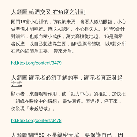
人類圖 輪迴交叉 右角度之計劃
閘門16當小心謹慎，防範於未焉，會看人微頭眼額，小心
做準備才能輕鬆。博取人認同、小心得失人。 同時9會針
對細節，也傾向積小成多，萬丈高樓從地起。 16是顯示
者反應，以自己想法為主要，但9是薦骨體驗，以9對外所
在意的細節為主要。 帶來矛盾。
hd.ktext.org/content/3479
人類圖 顯示者必須了解的事，顯示者真正發起
方式
顯示者，來自喉輪作用，被「動力中心」的推動，加快把
「組織在喉輪中的構想」 盡快表達。表達後，停下來，
便發現「未必想做」。
hd.ktext.org/content/3478
人類圖閘門59 不是親密天賦，要保護自己，因