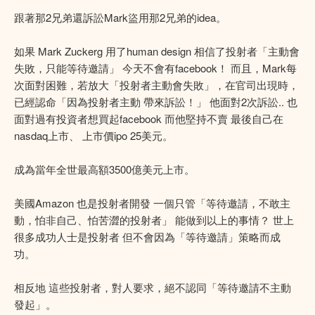
跟著那2兄弟還訴訟Mark盜用那2兄弟的idea。
如果 Mark Zuckerg 用了human design 相信了投射者「主動會
失敗，只能等待邀請」 今天不會有facebook！ 而且，Mark每
次面對困難，若放大「投射者主動會失敗」，在官司出現時，
已經認命「因為投射者主動 帶來訴訟！」 他面對2次訴訟.. 也
面對過有投資者想買起facebook 而他堅持不賣 最後自己在
nasdaq上市、 上市價ipo 25美元。
成為當年全世最高額3500億美元上市。
美國Amazon 也是投射者開發 一個只管「等待邀請，不敢主
動，怕非自己、怕苦澀的投射者」 能做到以上的事情？ 世上
很多成功人士是投射者 但不會因為「等待邀請」策略而成
功。
相反地 這些投射者，對人要求，絕不認同「等待邀請不主動
發起」。