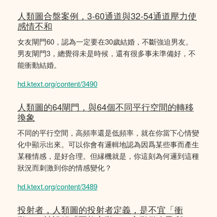
人類圖合盤案例，3-60通道與32-54通道壓力使
感情不和
女友閘門60，認為一定要在30歲結婚，不斷強迫男友。
男友閘門3，總覺得未是時候，還有很多事未準備好，不
能衝動結婚。
hd.ktext.org/content/3490
人類圖的64閘門，與64個不同平行空間的轉移
換象
不同的平行空間，高頻率還是低頻率，就在你當下心情變
化中顯示出來。可以你會有邏輯地認為因爲某些事而產生
某種情感，是好合理。但縁機就是，你這刻為何邏到這種
狀況而刺激到你的情感變化？
hd.ktext.org/content/3489
投射者，人類圖的投射者定義，是不宜「衝