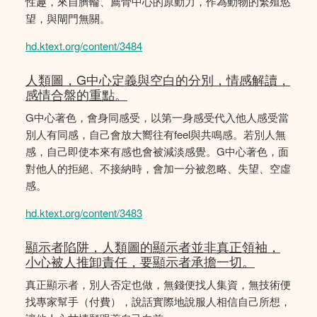
性趣，來自臍輪、薦骨中心的原動力，作為動物的繁殖慾
望，與閘門無關。
hd.ktext.org/content/3484
人類圖，G中心定義與空白的分別，情感解讀，
感情合盤的重點。
G中心著色，會身同感受，以第一身感受代入他人感受當
別人有同感，自己會放大嚮往有feel與共鳴感。若別人無
感，自己即使本來有感也會被減淡感覺。G中心著色，面
對他人的拒絕、不接納時，會加一分被忽略、失望、空虛
感。
hd.ktext.org/content/3483
顯示者陷阱，人類圖的顯示者並非真正領袖，
小心被人推卸責任，要顯示者承擔一切。
真正顯示者，別人否定也做，無錢便找人集資，無技術便
找專家幫手（付費），說話實際地說服人相信自己所想，