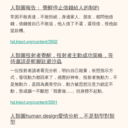
人類圖報告： 覺醒停止借錢給人的制約
常因不敢表達，不敢拒絕，身邊家人、朋友，都問他借
錢，借錢後自己不敢追，他人借了不還，還現借，視他如
提款機。
hd.ktext.org/content/3502
人類圖投射者覺醒，投射者主動成功策略，等
待邀請是斬腳趾避沙蟲
一位投射者讀者看完分析，明白自己能量，依照指示方
式，發現動力都回來了，感覺好神奇。投射者無動力，不
是無動力，是因為薦骨空白，動力被思想注意力鎖定不
動，形成腦一不斷想「我要做.....」但身體不起動。
hd.ktext.org/content/3501
人類圖human design愛情分析，不是類型對類
型