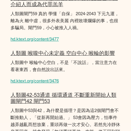
介紹人而成為代罪羔羊
人類圖閘門59 真的 學懂「自保」 2024-2043 下元九運，
離為火 離中虛，很多外表美麗 內裡敗壞爛爆的事，也很
多騙局。閘門59，小心被推入人禍。
hd.ktext.org/content/3477
人類圖 喉嚨中心未定義 空白中心 喉輪的影響
人類圖中 喉輪中心空白，不是「不說話」，當注意力在
看著東西，會自然說出話來。
hd.ktext.org/content/3476
人類圖42-53通道 循環通道 不斷重新開始人類
圖閘門42 閘門53
人類圖中53與42，為什麼是循理？是因為這2個閘門會不
斷推動人，「從新再開始過。」 53會因為壓力，怕事件
越弄越亂而想放棄，重頭再做一次才安心。若然先冷靜休