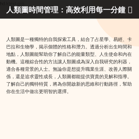
hd.ktext.org
人類圖時間管理：高效利用每一分鐘
人類圖是一種獨特的自我探索工具，結合了占星學、易經、卡
巴拉和生物學，揭示個體的性格和潛力。透過分析出生時間和
地點，人類圖能幫助你了解自己的能量類型、人生使命和內在
動機。這種綜合性的方法讓人類圖成為深入自我研究的利器，
適合各種背景的人士。無論你是想提升職業生涯、改善人際關
係，還是追求靈性成長，人類圖都能提供寶貴的見解和指導。
了解自己的獨特特質，將為你開啟新的思維和行動路徑，幫助
你在生活中做出更明智的選擇。