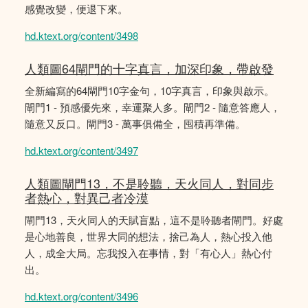
感覺改變，便退下來。
hd.ktext.org/content/3498
人類圖64閘門的十字真言，加深印象，帶啟發
全新編寫的64閘門10字金句，10字真言，印象與啟示。
閘門1 - 預感優先來，幸運聚人多。閘門2 - 隨意答應人，
隨意又反口。閘門3 - 萬事俱備全，囤積再準備。
hd.ktext.org/content/3497
人類圖閘門13，不是聆聽，天火同人，對同步
者熱心，對異己者冷漠
閘門13，天火同人的天賦盲點，這不是聆聽者閘門。好處
是心地善良，世界大同的想法，捨己為人，熱心投入他
人，成全大局。忘我投入在事情，對「有心人」熱心付
出。
hd.ktext.org/content/3496