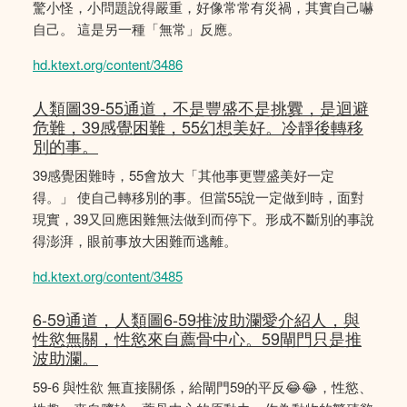
驚小怪，小問題說得嚴重，好像常常有災禍，其實自己嚇
自己。 這是另一種「無常」反應。
hd.ktext.org/content/3486
人類圖39-55通道，不是豐盛不是挑釁，是迴避
危難，39感覺困難，55幻想美好。冷靜後轉移
別的事。
39感覺困難時，55會放大「其他事更豐盛美好一定
得。」 使自己轉移別的事。但當55說一定做到時，面對
現實，39又回應困難無法做到而停下。形成不斷別的事說
得澎湃，眼前事放大困難而逃離。
hd.ktext.org/content/3485
6-59通道，人類圖6-59推波助瀾愛介紹人，與
性慾無關，性慾來自薦骨中心。59閘門只是推
波助瀾。
59-6 與性欲 無直接關係，給閘門59的平反😂😂，性慾、