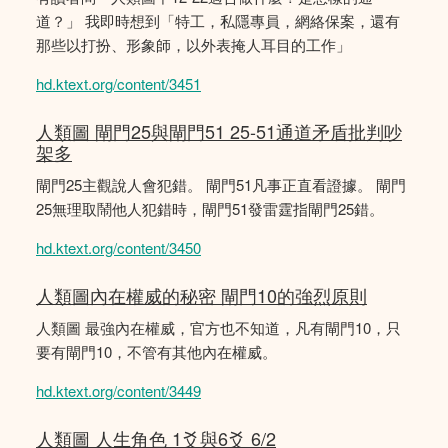
道？」 我即時想到「特工，私隱專員，網絡保案，還有
那些以打扮、形象師，以外表掩人耳目的工作」
hd.ktext.org/content/3451
人類圖 閘門25與閘門51 25-51通道矛盾批判吵
架多
閘門25主觀說人會犯錯。 閘門51凡事正直看證據。 閘門
25無理取鬧他人犯錯時，閘門51發雷霆指閘門25錯。
hd.ktext.org/content/3450
人類圖內在權威的秘密 閘門10的強烈原則
人類圖 最強內在權威，官方也不知道，凡有閘門10，只
要有閘門10，不管有其他內在權威。
hd.ktext.org/content/3449
人類圖 人生角色 1爻與6爻 6/2