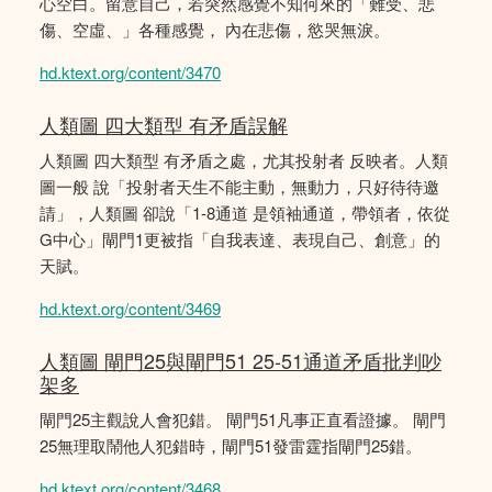
心空白。留意自己，若突然感覺不知何來的「難受、悲
傷、空虛、」各種感覺， 內在悲傷，慾哭無淚。
hd.ktext.org/content/3470
人類圖 四大類型 有矛盾誤解
人類圖 四大類型 有矛盾之處，尤其投射者 反映者。人類
圖一般 說「投射者天生不能主動，無動力，只好待待邀
請」，人類圖 卻說「1-8通道 是領袖通道，帶領者，依從
G中心」閘門1更被指「自我表達、表現自己、創意」的
天賦。
hd.ktext.org/content/3469
人類圖 閘門25與閘門51 25-51通道矛盾批判吵
架多
閘門25主觀說人會犯錯。 閘門51凡事正直看證據。 閘門
25無理取鬧他人犯錯時，閘門51發雷霆指閘門25錯。
hd.ktext.org/content/3468