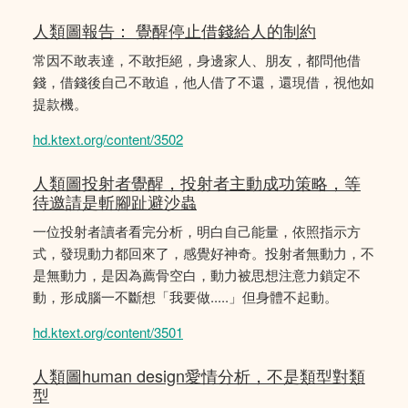
人類圖報告： 覺醒停止借錢給人的制約
常因不敢表達，不敢拒絕，身邊家人、朋友，都問他借
錢，借錢後自己不敢追，他人借了不還，還現借，視他如
提款機。
hd.ktext.org/content/3502
人類圖投射者覺醒，投射者主動成功策略，等
待邀請是斬腳趾避沙蟲
一位投射者讀者看完分析，明白自己能量，依照指示方
式，發現動力都回來了，感覺好神奇。投射者無動力，不
是無動力，是因為薦骨空白，動力被思想注意力鎖定不
動，形成腦一不斷想「我要做.....」但身體不起動。
hd.ktext.org/content/3501
人類圖human design愛情分析，不是類型對類
型