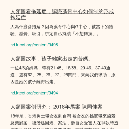
人類圖看拖延症，認識薦骨中心如何制約形成
拖延症
人為什麼會拖延？因為薦骨中心與G中心，被當下的體
驗、感覺、吸引，綁定自己持續「不想轉換」。
hd.ktext.org/content/3495
人類圖故事，孩子離家出走的苦媽。
一位4/6的媽媽，帶有21-45、18/58、29-46、37-40通
道，還有62、25、26、27、28閘門，來向我們求助，原
因是她的孩子離街出走。
hd.ktext.org/content/3494
人類圖案例研究： 2018年尾案 陳同佳案
18年尾，香港男士帶女友到台灣 被女友的挑釁帶來凶殺
及棄屍案，後潛逃回港。案法，源自女受害人在爭執時透