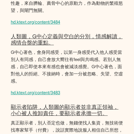
性趣，來自臍輪、薦骨中心的原動力，作為動物的繁殖慾
望，與閘門無關。
hd.ktext.org/content/3484
人類圖，G中心定義與空白的分別，情感解讀，
感情合盤的重點。
G中心著色，會身同感受，以第一身感受代入他人感受當
別人有同感，自己會放大嚮往有feel與共鳴感。若別人無
感，自己即使本來有感也會被減淡感覺。G中心著色，面
對他人的拒絕、不接納時，會加一分被忽略、失望、空虛
感。
hd.ktext.org/content/3483
顯示者陷阱，人類圖的顯示者並非真正領袖，
小心被人推卸責任，要顯示者承擔一切。
真正顯示者，別人否定也做，無錢便找人集資，無技術便
找專家幫手（付費），說話實際地說服人相信自己所想，