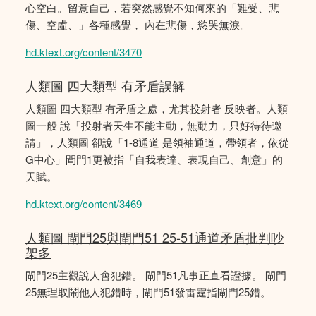
心空白。留意自己，若突然感覺不知何來的「難受、悲
傷、空虛、」各種感覺， 內在悲傷，慾哭無淚。
hd.ktext.org/content/3470
人類圖 四大類型 有矛盾誤解
人類圖 四大類型 有矛盾之處，尤其投射者 反映者。人類
圖一般 說「投射者天生不能主動，無動力，只好待待邀
請」，人類圖 卻說「1-8通道 是領袖通道，帶領者，依從
G中心」閘門1更被指「自我表達、表現自己、創意」的
天賦。
hd.ktext.org/content/3469
人類圖 閘門25與閘門51 25-51通道矛盾批判吵
架多
閘門25主觀說人會犯錯。 閘門51凡事正直看證據。 閘門
25無理取鬧他人犯錯時，閘門51發雷霆指閘門25錯。