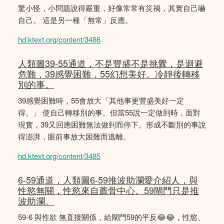
驚小怪，小問題說得嚴重，好像常常有災禍，其實自己嚇
自己。 這是另一種「無常」反應。
hd.ktext.org/content/3486
人類圖39-55通道，不是豐盛不是挑釁，是迴避
危難，39感覺困難，55幻想美好。冷靜後轉移
別的事。
39感覺困難時，55會放大「其他事更豐盛美好一定
得。」 使自己轉移別的事。但當55說一定做到時，面對
現實，39又回應困難無法做到而停下。形成不斷別的事說
得澎湃，眼前事放大困難而逃離。
hd.ktext.org/content/3485
6-59通道，人類圖6-59推波助瀾愛介紹人，與
性慾無關，性慾來自薦骨中心。59閘門只是推
波助瀾。
59-6 與性欲 無直接關係，給閘門59的平反😂😂，性慾、