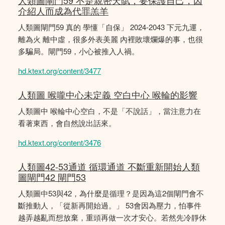
人類圖閘門59 不是親密天賦，要保護自己，因
介紹人而成為代罪羔羊
人類圖閘門59 真的 學懂「自保」 2024-2043 下元九運，
離為火 離中虛，很多外表美麗 內裡敗壞爛爆的事，也很
多騙局。閘門59，小心被推入人禍。
hd.ktext.org/content/3477
人類圖 喉嚨中心未定義 空白中心 喉輪的影響
人類圖中 喉輪中心空白，不是「不說話」，當注意力在
看著東西，會自然說出話來。
hd.ktext.org/content/3476
人類圖42-53通道 循環通道 不斷重新開始人類
圖閘門42 閘門53
人類圖中53與42，為什麼是循理？是因為這2個閘門會不
斷推動人，「從新再開始過。」 53會因為壓力，怕事件
越弄越亂而想放棄，重頭再做一次才安心。若然先冷靜休