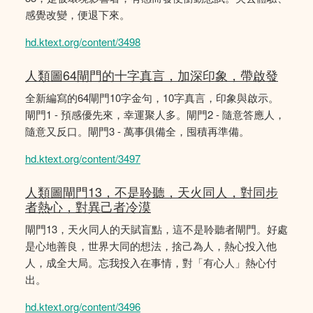
感覺改變，便退下來。
hd.ktext.org/content/3498
人類圖64閘門的十字真言，加深印象，帶啟發
全新編寫的64閘門10字金句，10字真言，印象與啟示。
閘門1 - 預感優先來，幸運聚人多。閘門2 - 隨意答應人，
隨意又反口。閘門3 - 萬事俱備全，囤積再準備。
hd.ktext.org/content/3497
人類圖閘門13，不是聆聽，天火同人，對同步
者熱心，對異己者冷漠
閘門13，天火同人的天賦盲點，這不是聆聽者閘門。好處
是心地善良，世界大同的想法，捨己為人，熱心投入他
人，成全大局。忘我投入在事情，對「有心人」熱心付
出。
hd.ktext.org/content/3496