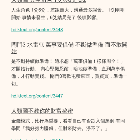
人生角色 1爻6爻，差距最大，溝通最多誤會。 1爻剛剛
開始 事情未發生，6爻結局完了 後續影響。
hd.ktext.org/content/3448
閘門3 水雷屯 萬事要俱備 不斷做準備 而不敢開
始
是不斷持續做準備！ 追求想「萬事俱備！樣樣周全！」
才開始行動。 內心堅毅忍耐，暗地做準備，直到萬事俱
備，才行動實踐。 閘門3喜歡屯積東西，買買買，準備一
切。
hd.ktext.org/content/3447
人類圖不教你的財富秘密
金錢模式，比行為重要，看看自己有否跌入個黑洞 有同
學問「我好努力賺錢，但財來財去。淨不了。」