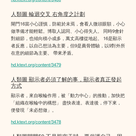
人類圖 輪迴交叉 右角度之計劃
閘門16當小心謹慎，防範於未焉，會看人微頭眼額，小心
做準備才能輕鬆。博取人認同、小心得失人。 同時9會針
對細節，也傾向積小成多，萬丈高樓從地起。 16是顯示
者反應，以自己想法為主要，但9是薦骨體驗，以9對外所
在意的細節為主要。 帶來矛盾。
hd.ktext.org/content/3479
人類圖 顯示者必須了解的事，顯示者真正發起
方式
顯示者，來自喉輪作用，被「動力中心」的推動，加快把
「組織在喉輪中的構想」 盡快表達。表達後，停下來，
便發現「未必想做」。
hd.ktext.org/content/3478