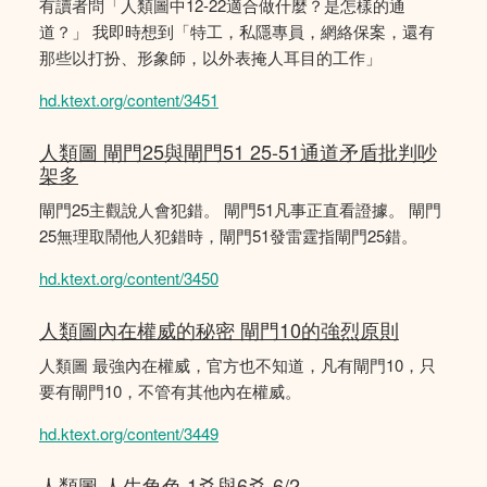
有讀者問「人類圖中12-22適合做什麼？是怎樣的通
道？」 我即時想到「特工，私隱專員，網絡保案，還有
那些以打扮、形象師，以外表掩人耳目的工作」
hd.ktext.org/content/3451
人類圖 閘門25與閘門51 25-51通道矛盾批判吵
架多
閘門25主觀說人會犯錯。 閘門51凡事正直看證據。 閘門
25無理取鬧他人犯錯時，閘門51發雷霆指閘門25錯。
hd.ktext.org/content/3450
人類圖內在權威的秘密 閘門10的強烈原則
人類圖 最強內在權威，官方也不知道，凡有閘門10，只
要有閘門10，不管有其他內在權威。
hd.ktext.org/content/3449
人類圖 人生角色 1爻與6爻 6/2