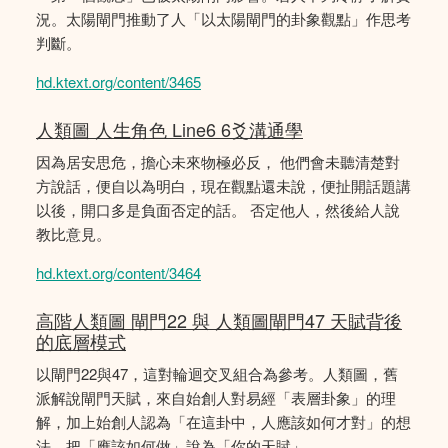
況。太陽閘門推動了人「以太陽閘門的卦象觀點」作思考
判斷。
hd.ktext.org/content/3465
人類圖 人生角色 Line6 6爻溝通學
因為居安思危，擔心未來物極必反， 他們會未聽清楚對
方說話，便自以為明白，現在觀點還未說，便扯開話題講
以後，開口多是負面否定的話。 否定他人，然後給人說
教比意見。
hd.ktext.org/content/3464
高階人類圖 閘門22 與 人類圖閘門47 天賦背後
的底層模式
以閘門22與47，這對輪迴交叉組合為參考。人類圖，舊
派解說閘門天賦，來自始創人對易經「表層卦象」的理
解，加上始創人認為「在這卦中，人應該如何才對」的想
法，把「應該如何做」說為「你的天賦」。