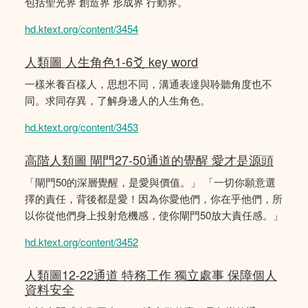
包括聖光界 創造界 形成界 行動界。
hd.ktext.org/content/3454
人類圖 人生角色1-6爻 key word
一樣米養百樣人，思想不同，溝通表達與聆聽角度也不
同。求同存異，了解身邊人的人生角色。
hd.ktext.org/content/3453
高階人類圖 閘門27-50通道的覺醒 愛才是源頭
「閘門50的深層覺醒，是愛與價值。」 「一切你願意選
擇的責任，背後都是愛！因為你愛他們，你在乎他們，所
以你從他們身上投射危機感，使你閘門50放大責任感。」
hd.ktext.org/content/3452
人類圖12-22通道 特務工作 獨立處事 保障個人
資料安全