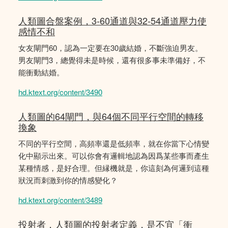
人類圖合盤案例，3-60通道與32-54通道壓力使
感情不和
女友閘門60，認為一定要在30歲結婚，不斷強迫男友。
男友閘門3，總覺得未是時候，還有很多事未準備好，不
能衝動結婚。
hd.ktext.org/content/3490
人類圖的64閘門，與64個不同平行空間的轉移
換象
不同的平行空間，高頻率還是低頻率，就在你當下心情變
化中顯示出來。可以你會有邏輯地認為因爲某些事而產生
某種情感，是好合理。但縁機就是，你這刻為何邏到這種
狀況而刺激到你的情感變化？
hd.ktext.org/content/3489
投射者，人類圖的投射者定義，是不宜「衝