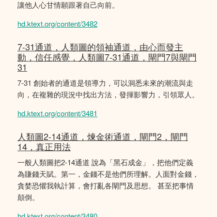
讓他人心甘情願跟著自己向前。
hd.ktext.org/content/3482
7-31通道，人類圖的領袖通道，由心而發主
動，信任感覺，人類圖7-31通道，閘門7與閘門
31
7-31 創始者的通道是領導力，可以洞悉未來的潮流與走
向，在複雜的現況中找出方法，發揮影響力，引領眾人。
hd.ktext.org/content/3481
人類圖2-14通道，煉金術通道，閘門2，閘門
14，真正用法
一般人類圖把2-14通道 說為「黑石成金」，把他們定義
為賺錢天賦。第一，金錢不是他們所理解。人面對金錢，
貪婪恐懼我執計算，會打亂各閘門及思想。 甚至把事情
顛倒。
hd.ktext.org/content/3480