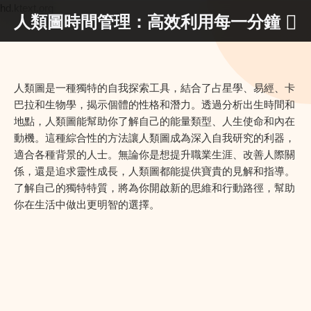
hd.ktext.org
人類圖時間管理：高效利用每一分鐘
人類圖是一種獨特的自我探索工具，結合了占星學、易經、卡
巴拉和生物學，揭示個體的性格和潛力。透過分析出生時間和
地點，人類圖能幫助你了解自己的能量類型、人生使命和內在
動機。這種綜合性的方法讓人類圖成為深入自我研究的利器，
適合各種背景的人士。無論你是想提升職業生涯、改善人際關
係，還是追求靈性成長，人類圖都能提供寶貴的見解和指導。
了解自己的獨特特質，將為你開啟新的思維和行動路徑，幫助
你在生活中做出更明智的選擇。