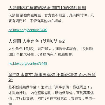
人類圖內在權威的秘密 閘門10的強烈原則
人類圖 最強內在權威，官方也不知道，凡有閘門10，只
要有閘門10，不管有其他內在權威。
hd.ktext.org/content/3449
人類圖 人生角色 1爻與6爻 6/2
人生角色 1爻6爻，差距最大，溝通最多誤會。 1爻剛剛
開始 事情未發生，6爻結局完了 後續影響。
hd.ktext.org/content/3448
閘門3 水雷屯 萬事要俱備 不斷做準備 而不敢開
始
是不斷持續做準備！ 追求想「萬事俱備！樣樣周全！」
才開始行動。 內心堅毅忍耐，暗地做準備，直到萬事俱
備，才行動實踐。 閘門3喜歡屯積東西，買買買，準備一
切。