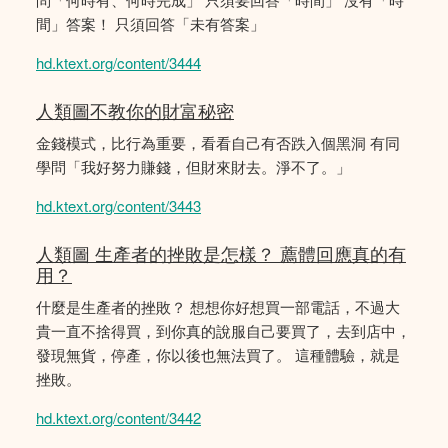
間」答案！ 只須回答「未有答案」
hd.ktext.org/content/3444
人類圖不教你的財富秘密
金錢模式，比行為重要，看看自己有否跌入個黑洞 有同
學問「我好努力賺錢，但財來財去。淨不了。」
hd.ktext.org/content/3443
人類圖 生產者的挫敗是怎樣？ 薦體回應真的有
用？
什麼是生產者的挫敗？ 想想你好想買一部電話，不過大
貴一直不捨得買，到你真的說服自己要買了，去到店中，
發現無貨，停產，你以後也無法買了。 這種體驗，就是
挫敗。
hd.ktext.org/content/3442