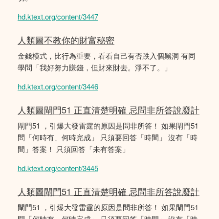
hd.ktext.org/content/3447
人類圖不教你的財富秘密
金錢模式，比行為重要，看看自己有否跌入個黑洞 有同
學問「我好努力賺錢，但財來財去。淨不了。」
hd.ktext.org/content/3446
人類圖閘門51 正直清楚明確 忌問非所答說廢計
閘門51 ，引爆大發雷霆的原因是問非所答！ 如果閘門51
問「何時有、何時完成」 只須要回答「時間」 沒有「時
間」答案！ 只須回答「未有答案」
hd.ktext.org/content/3445
人類圖閘門51 正直清楚明確 忌問非所答說廢計
閘門51 ，引爆大發雷霆的原因是問非所答！ 如果閘門51
問「何時有、何時完成」 只須要回答「時間」 沒有「時