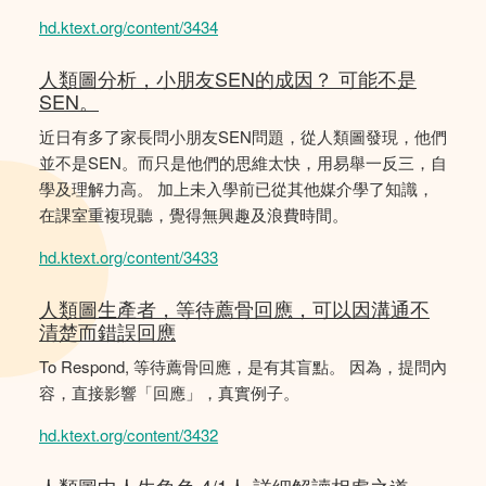
hd.ktext.org/content/3434
人類圖分析，小朋友SEN的成因？ 可能不是
SEN。
近日有多了家長問小朋友SEN問題，從人類圖發現，他們
並不是SEN。而只是他們的思維太快，用易舉一反三，自
學及理解力高。 加上未入學前已從其他媒介學了知識，
在課室重複現聽，覺得無興趣及浪費時間。
hd.ktext.org/content/3433
人類圖生產者，等待薦骨回應，可以因溝通不
清楚而錯誤回應
To Respond, 等待薦骨回應，是有其盲點。 因為，提問內
容，直接影響「回應」，真實例子。
hd.ktext.org/content/3432