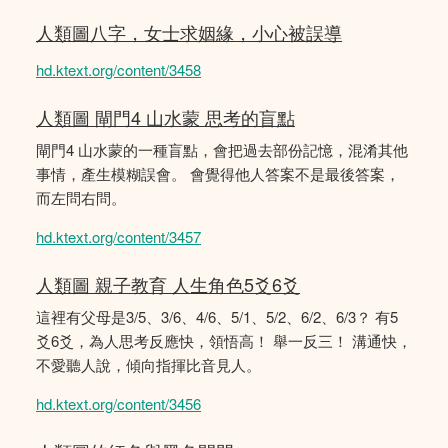
人類圖八字，女士求姻緣，小心被誤導
hd.ktext.org/content/3458
人類圖 閘門4 山水蒙 思考的盲點
閘門4 山水蒙的一種盲點，會把過去部份記憶，混淆其他
事情，產生模糊誤會。 會覺得他人答案不是最後答案，
而左問右問。
hd.ktext.org/content/3457
人類圖 親子教育 人生角色5爻6爻
這裡有父母是3/5、3/6、4/6、5/1、5/2、6/2、6/3？ 有5
爻6爻，為人思考反應快，領悟高！ 舉一反三！ 溝通快，
不愛聽人說，傾向指揮比音見人。
hd.ktext.org/content/3456