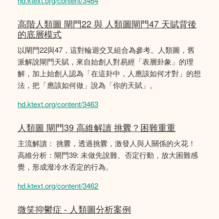
hd.ktext.org/content/3464
高階人類圖 閘門22 與 人類圖閘門47 天賦背後
的底層模式
以閘門22與47，這對輪迴交叉組合為參考。人類圖，舊
派解說閘門天賦，來自始創人對易經「表層卦象」的理
解，加上始創人認為「在這卦中，人應該如何才對」的想
法，把「應該如何做」說為「你的天賦」。
hd.ktext.org/content/3463
人類圖 閘門39 高維解讀 挑釁？困難重重
主流解讀： 挑釁，透過挑釁，激發人與人關係的火花！
高維分析：閘門39: 未做先說難、否定行動，放大困難感
覺，形成潑冷水否定的行為。
hd.ktext.org/content/3462
微笑抑鬱症 - 人類圖分析案例