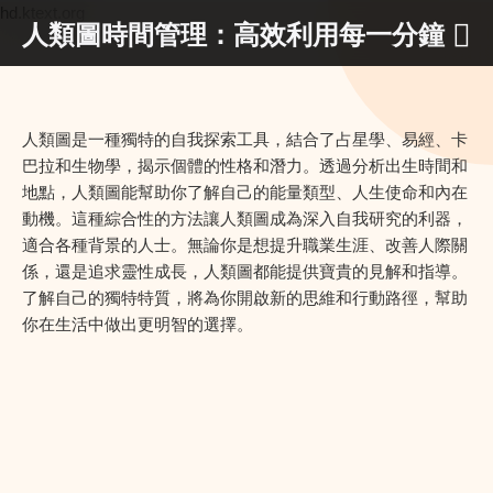
hd.ktext.org
人類圖時間管理：高效利用每一分鐘
人類圖是一種獨特的自我探索工具，結合了占星學、易經、卡
巴拉和生物學，揭示個體的性格和潛力。透過分析出生時間和
地點，人類圖能幫助你了解自己的能量類型、人生使命和內在
動機。這種綜合性的方法讓人類圖成為深入自我研究的利器，
適合各種背景的人士。無論你是想提升職業生涯、改善人際關
係，還是追求靈性成長，人類圖都能提供寶貴的見解和指導。
了解自己的獨特特質，將為你開啟新的思維和行動路徑，幫助
你在生活中做出更明智的選擇。