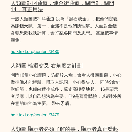
人類圖2-14通道，煉金術通道，閘門2，閘門
14，真正用法
一般人類圖把2-14通道 說為「黑石成金」，把他們定義
為賺錢天賦。第一，金錢不是他們所理解。人面對金錢，
貪婪恐懼我執計算，會打亂各閘門及思想。 甚至把事情
顛倒。
hd.ktext.org/content/3480
人類圖 輪迴交叉 右角度之計劃
閘門16當小心謹慎，防範於未焉，會看人微頭眼額，小心
做準備才能輕鬆。博取人認同、小心得失人。 同時9會針
對細節，也傾向積小成多，萬丈高樓從地起。 16是顯示
者反應，以自己想法為主要，但9是薦骨體驗，以9對外所
在意的細節為主要。 帶來矛盾。
hd.ktext.org/content/3479
人類圖 顯示者必須了解的事，顯示者真正發起