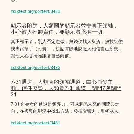
hd.ktext.org/content/3483
顯示者陷阱，人類圖的顯示者並非真正領袖，
小心被人推卸責任，要顯示者承擔一切。
真正顯示者，別人否定也做，無錢便找人集資，無技術便
找專家幫手（付費），說話實際地說服人相信自己所想，
讓他人心甘情願跟著自己向前。
hd.ktext.org/content/3482
7-31通道，人類圖的領袖通道，由心而發主
動，信任感覺，人類圖7-31通道，閘門7與閘門
31
7-31 創始者的通道是領導力，可以洞悉未來的潮流與走
向，在複雜的現況中找出方法，發揮影響力，引領眾人。
hd.ktext.org/content/3481