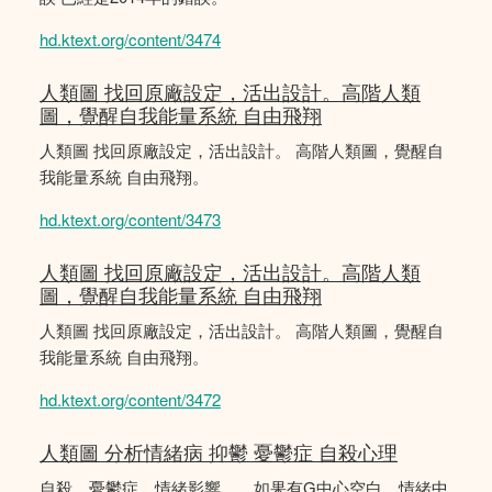
hd.ktext.org/content/3474
人類圖 找回原廠設定，活出設計。高階人類
圖，覺醒自我能量系統 自由飛翔
人類圖 找回原廠設定，活出設計。 高階人類圖，覺醒自
我能量系統 自由飛翔。
hd.ktext.org/content/3473
人類圖 找回原廠設定，活出設計。高階人類
圖，覺醒自我能量系統 自由飛翔
人類圖 找回原廠設定，活出設計。 高階人類圖，覺醒自
我能量系統 自由飛翔。
hd.ktext.org/content/3472
人類圖 分析情緒病 抑鬱 憂鬱症 自殺心理
自殺、憂鬱症、情緒影響、，如果有G中心空白，情緒中