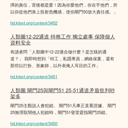
擇的責任，背後都是愛！因為你愛他們，你在乎他們，所
以你從他們身上投射危機感，使你閘門50放大責任感。」
hd.ktext.org/content/3452
人類圖12-22通道 特務工作 獨立處事 保障個人
資料安全
有讀者問「人類圖中12-22適合做什麼？是怎樣的通
道？」 我即時想到「特工，私隱專員，網絡保案，還有
那些以打扮、形象師，以外表掩人耳目的工作」
hd.ktext.org/content/3451
人類圖 閘門25與閘門51 25-51通道矛盾批判吵
架多
閘門25主觀說人會犯錯。 閘門51凡事正直看證據。 閘門
25無理取鬧他人犯錯時，閘門51發雷霆指閘門25錯。
hd.ktext.org/content/3450