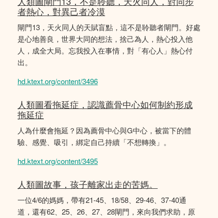
人類圖閘門13，不是聆聽，天火同人，對同步
者熱心，對異己者冷漠
閘門13，天火同人的天賦盲點，這不是聆聽者閘門。好處
是心地善良，世界大同的想法，捨己為人，熱心投入他
人，成全大局。忘我投入在事情，對「有心人」熱心付
出。
hd.ktext.org/content/3496
人類圖看拖延症，認識薦骨中心如何制約形成
拖延症
人為什麼會拖延？因為薦骨中心與G中心，被當下的體
驗、感覺、吸引，綁定自己持續「不想轉換」。
hd.ktext.org/content/3495
人類圖故事，孩子離家出走的苦媽。
一位4/6的媽媽，帶有21-45、18/58、29-46、37-40通
道，還有62、25、26、27、28閘門，來向我們求助，原