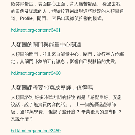
微笑抑鬱症，表面開心正面，背人痛苦鬰結。 從過去我
的案例及認識的人，體驗較容易出現這些狀況的人類圖通
道、Profile、閘門。 容易出現微笑抑鬱的模式。
hd.ktext.org/content/3461
人類圖的閘門與能量中心關連
人類圖的閘門，並非來自能量中心，閘門，被行星方位綁
定，其閘門卦象的五行訊息，影響自己與脈輪的共震。
hd.ktext.org/content/3460
人類圖課程要10萬成導師，值得嗎
人類圖諮詢 好多時聽方間的解說 都是「感覺良好、安慰
說話，說了無實質內容的話」。 上一個所謂認證導師
級，過10萬學費。 但說了些什麼？ 畢業後真的是導師？
又說什麼？
hd.ktext.org/content/3459