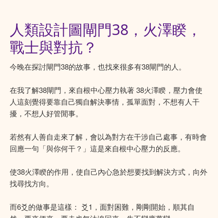
人類設計圖閘門38，火澤睽，
戰士與對抗？
今晚在探討閘門38的故事，也找來很多有38閘門的人。
在我了解38閘門，來自根中心壓力執著 38火澤睽，壓力會使
人這刻覺得要靠自己獨自解決事情，孤單面對，不想有人干
擾，不想人好管閒事。
若然有人善自走來了解，會以為對方在干涉自己處事，有時會
回應一句「與你何干？」這是來自根中心壓力的反應。
使38火澤睽的作用，使自己內心急於想要找到解決方式，向外
找尋找方向。
而6爻的做事是這樣： 爻1，面對困難，剛剛開始，順其自