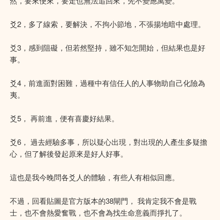
然，要來便來，要走也無法追回來，先不變應萬變。
爻2，多了線索，要解決，不拘小節地，不張揚地暗中處理。
爻3，感到阻礙，但若然堅持，雖不知怎開始，但結果也是好
事。
爻4，前進面對困難，過種中有信任人的人事物助自己化險為
夷。
爻5， 再前進，便有喜慶好結果。
爻6， 過去經驗多事，所以疑心出現，對出現的人產生多疑擔
心，但了解後發起原來是好人好事。
這也是我今晚問各爻人的體驗，有些人有相似回應。
不過，回看貼圖是官方版本的38閘門， 我肯定我不會是戰
士，也不會熱愛奮戰，也不會為找生命意義而掙扎了。