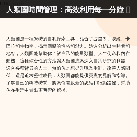
hd.ktext.org
人類圖時間管理：高效利用每一分鐘
人類圖是一種獨特的自我探索工具，結合了占星學、易經、卡
巴拉和生物學，揭示個體的性格和潛力。透過分析出生時間和
地點，人類圖能幫助你了解自己的能量類型、人生使命和內在
動機。這種綜合性的方法讓人類圖成為深入自我研究的利器，
適合各種背景的人士。無論你是想提升職業生涯、改善人際關
係，還是追求靈性成長，人類圖都能提供寶貴的見解和指導。
了解自己的獨特特質，將為你開啟新的思維和行動路徑，幫助
你在生活中做出更明智的選擇。