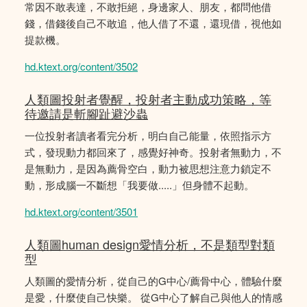
常因不敢表達，不敢拒絕，身邊家人、朋友，都問他借
錢，借錢後自己不敢追，他人借了不還，還現借，視他如
提款機。
hd.ktext.org/content/3502
人類圖投射者覺醒，投射者主動成功策略，等
待邀請是斬腳趾避沙蟲
一位投射者讀者看完分析，明白自己能量，依照指示方
式，發現動力都回來了，感覺好神奇。投射者無動力，不
是無動力，是因為薦骨空白，動力被思想注意力鎖定不
動，形成腦一不斷想「我要做.....」但身體不起動。
hd.ktext.org/content/3501
人類圖human design愛情分析，不是類型對類
型
人類圖的愛情分析，從自己的G中心/薦骨中心，體驗什麼
是愛，什麼使自己快樂。 從G中心了解自己與他人的情感