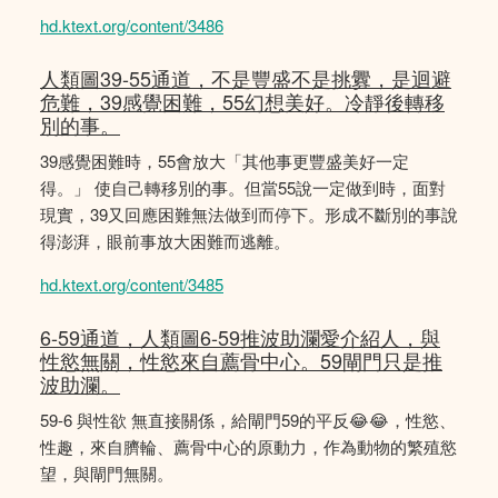
hd.ktext.org/content/3486
人類圖39-55通道，不是豐盛不是挑釁，是迴避
危難，39感覺困難，55幻想美好。冷靜後轉移
別的事。
39感覺困難時，55會放大「其他事更豐盛美好一定
得。」 使自己轉移別的事。但當55說一定做到時，面對
現實，39又回應困難無法做到而停下。形成不斷別的事說
得澎湃，眼前事放大困難而逃離。
hd.ktext.org/content/3485
6-59通道，人類圖6-59推波助瀾愛介紹人，與
性慾無關，性慾來自薦骨中心。59閘門只是推
波助瀾。
59-6 與性欲 無直接關係，給閘門59的平反😂😂，性慾、
性趣，來自臍輪、薦骨中心的原動力，作為動物的繁殖慾
望，與閘門無關。