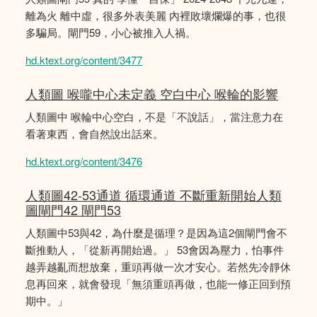
離為火 離中虛，很多外表美麗 內裡敗壞爛爆的事，也很
多騙局。閘門59，小心被推入人禍。
hd.ktext.org/content/3477
人類圖 喉嚨中心未定義 空白中心 喉輪的影響
人類圖中 喉輪中心空白，不是「不說話」，當注意力在
看著東西，會自然說出話來。
hd.ktext.org/content/3476
人類圖42-53通道 循環通道 不斷重新開始人類
圖閘門42 閘門53
人類圖中53與42，為什麼是循理？是因為這2個閘門會不
斷推動人，「從新再開始過。」 53會因為壓力，怕事件
越弄越亂而想放棄，重頭再做一次才安心。若然先冷靜休
息再回來，就會發現「無須重頭再做，也能一修正回到預
期中。」