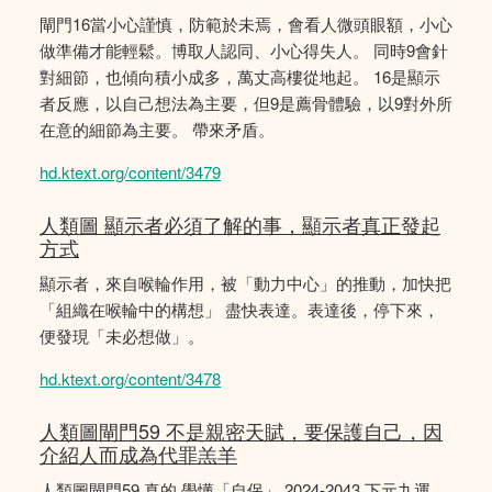
閘門16當小心謹慎，防範於未焉，會看人微頭眼額，小心
做準備才能輕鬆。博取人認同、小心得失人。 同時9會針
對細節，也傾向積小成多，萬丈高樓從地起。 16是顯示
者反應，以自己想法為主要，但9是薦骨體驗，以9對外所
在意的細節為主要。 帶來矛盾。
hd.ktext.org/content/3479
人類圖 顯示者必須了解的事，顯示者真正發起
方式
顯示者，來自喉輪作用，被「動力中心」的推動，加快把
「組織在喉輪中的構想」 盡快表達。表達後，停下來，
便發現「未必想做」。
hd.ktext.org/content/3478
人類圖閘門59 不是親密天賦，要保護自己，因
介紹人而成為代罪羔羊
人類圖閘門59 真的 學懂「自保」 2024-2043 下元九運，