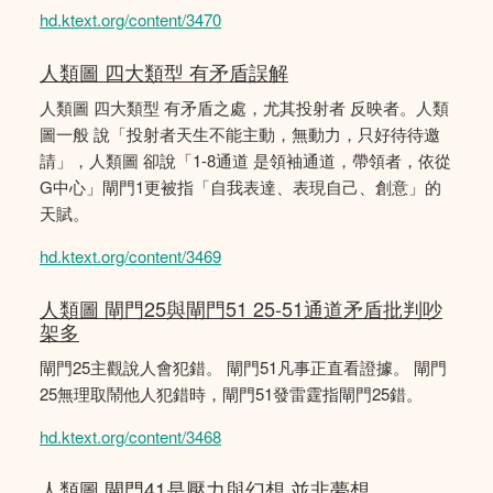
hd.ktext.org/content/3470
人類圖 四大類型 有矛盾誤解
人類圖 四大類型 有矛盾之處，尤其投射者 反映者。人類
圖一般 說「投射者天生不能主動，無動力，只好待待邀
請」，人類圖 卻說「1-8通道 是領袖通道，帶領者，依從
G中心」閘門1更被指「自我表達、表現自己、創意」的
天賦。
hd.ktext.org/content/3469
人類圖 閘門25與閘門51 25-51通道矛盾批判吵
架多
閘門25主觀說人會犯錯。 閘門51凡事正直看證據。 閘門
25無理取鬧他人犯錯時，閘門51發雷霆指閘門25錯。
hd.ktext.org/content/3468
人類圖 閘門41是壓力與幻想 並非夢想