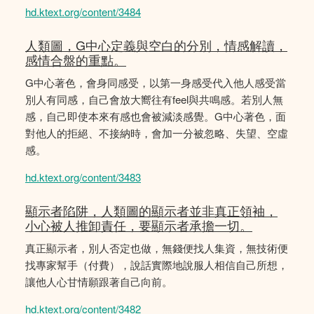
hd.ktext.org/content/3484
人類圖，G中心定義與空白的分別，情感解讀，
感情合盤的重點。
G中心著色，會身同感受，以第一身感受代入他人感受當
別人有同感，自己會放大嚮往有feel與共鳴感。若別人無
感，自己即使本來有感也會被減淡感覺。G中心著色，面
對他人的拒絕、不接納時，會加一分被忽略、失望、空虛
感。
hd.ktext.org/content/3483
顯示者陷阱，人類圖的顯示者並非真正領袖，
小心被人推卸責任，要顯示者承擔一切。
真正顯示者，別人否定也做，無錢便找人集資，無技術便
找專家幫手（付費），說話實際地說服人相信自己所想，
讓他人心甘情願跟著自己向前。
hd.ktext.org/content/3482