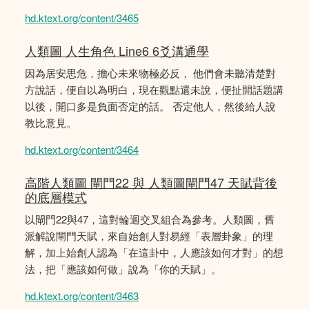
hd.ktext.org/content/3465
人類圖 人生角色 Line6 6爻溝通學
因為居安思危，擔心未來物極必反， 他們會未聽清楚對
方說話，便自以為明白，現在觀點還未說，便扯開話題講
以後，開口多是負面否定的話。 否定他人，然後給人說
教比意見。
hd.ktext.org/content/3464
高階人類圖 閘門22 與 人類圖閘門47 天賦背後
的底層模式
以閘門22與47，這對輪迴交叉組合為參考。人類圖，舊
派解說閘門天賦，來自始創人對易經「表層卦象」的理
解，加上始創人認為「在這卦中，人應該如何才對」的想
法，把「應該如何做」說為「你的天賦」。
hd.ktext.org/content/3463