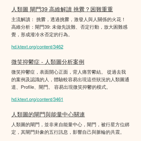
人類圖 閘門39 高維解讀 挑釁？困難重重
主流解讀： 挑釁，透過挑釁，激發人與人關係的火花！
高維分析：閘門39: 未做先說難、否定行動，放大困難感
覺，形成潑冷水否定的行為。
hd.ktext.org/content/3462
微笑抑鬱症 - 人類圖分析案例
微笑抑鬱症，表面開心正面，背人痛苦鬰結。 從過去我
的案例及認識的人，體驗較容易出現這些狀況的人類圖通
道、Profile、閘門。 容易出現微笑抑鬱的模式。
hd.ktext.org/content/3461
人類圖的閘門與能量中心關連
人類圖的閘門，並非來自能量中心，閘門，被行星方位綁
定，其閘門卦象的五行訊息，影響自己與脈輪的共震。