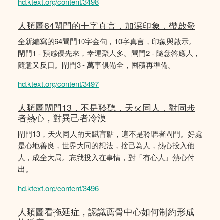
hd.ktext.org/content/3498
人類圖64閘門的十字真言，加深印象，帶啟發
全新編寫的64閘門10字金句，10字真言，印象與啟示。
閘門1 - 預感優先來，幸運聚人多。閘門2 - 隨意答應人，
隨意又反口。閘門3 - 萬事俱備全，囤積再準備。
hd.ktext.org/content/3497
人類圖閘門13，不是聆聽，天火同人，對同步
者熱心，對異己者冷漠
閘門13，天火同人的天賦盲點，這不是聆聽者閘門。好處
是心地善良，世界大同的想法，捨己為人，熱心投入他
人，成全大局。忘我投入在事情，對「有心人」熱心付
出。
hd.ktext.org/content/3496
人類圖看拖延症，認識薦骨中心如何制約形成