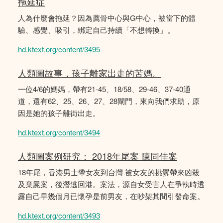
拖延症
人為什麼會拖延？因為薦骨中心與G中心，被當下的體
驗、感覺、吸引，綁定自己持續「不想轉換」。
hd.ktext.org/content/3495
人類圖故事，孩子離家出走的苦媽。
一位4/6的媽媽，帶有21-45、18/58、29-46、37-40通
道，還有62、25、26、27、28閘門，來向我們求助，原
因是她的孩子離街出走。
hd.ktext.org/content/3494
人類圖案例研究： 2018年尾案 陳同佳案
18年尾，香港男士帶女友到台灣 被女友的挑釁帶來凶殺
及棄屍案，後潛逃回港。案法，源自女受害人在爭執時透
露自己早幾個月已懷孕是前男友，在吵架其間引發命案。
hd.ktext.org/content/3493