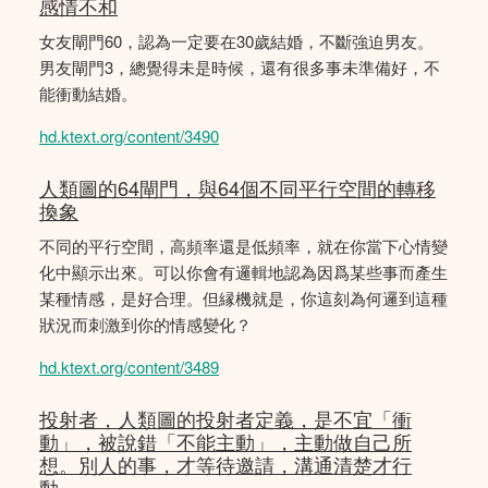
感情不和
女友閘門60，認為一定要在30歲結婚，不斷強迫男友。
男友閘門3，總覺得未是時候，還有很多事未準備好，不
能衝動結婚。
hd.ktext.org/content/3490
人類圖的64閘門，與64個不同平行空間的轉移
換象
不同的平行空間，高頻率還是低頻率，就在你當下心情變
化中顯示出來。可以你會有邏輯地認為因爲某些事而產生
某種情感，是好合理。但縁機就是，你這刻為何邏到這種
狀況而刺激到你的情感變化？
hd.ktext.org/content/3489
投射者，人類圖的投射者定義，是不宜「衝
動」，被說錯「不能主動」，主動做自己所
想。別人的事，才等待邀請，溝通清楚才行
動。