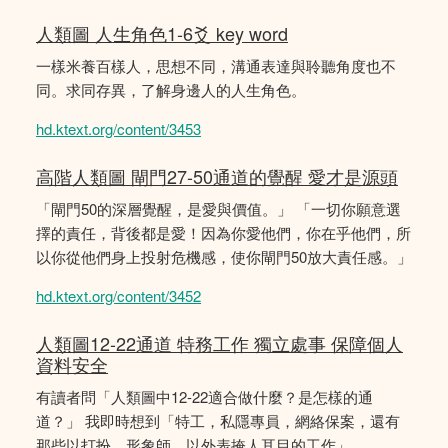
人類圖 人生角色1-6爻 key word
一樣米養百樣人，思想不同，溝通表達與聆聽角度也不
同。求同存異，了解身邊人的人生角色。
hd.ktext.org/content/3453
高階人類圖 閘門27-50通道的覺醒 愛才是源頭
「閘門50的深層覺醒，是愛與價值。」 「一切你願意選
擇的責任，背後都是愛！因為你愛他們，你在乎他們，所
以你從他們身上投射危機感，使你閘門50放大責任感。」
hd.ktext.org/content/3452
人類圖12-22通道 特務工作 獨立處事 保障個人
資料安全
有讀者問「人類圖中12-22適合做什麼？是怎樣的通
道？」 我即時想到「特工，私隱專員，網絡保案，還有
那些以打扮、形象師，以外表掩人耳目的工作」