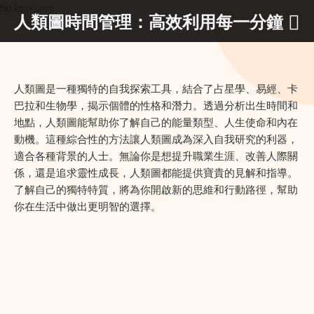
hd.ktext.org
人類圖時間管理：高效利用每一分鐘
人類圖是一種獨特的自我探索工具，結合了占星學、易經、卡
巴拉和生物學，揭示個體的性格和潛力。透過分析出生時間和
地點，人類圖能幫助你了解自己的能量類型、人生使命和內在
動機。這種綜合性的方法讓人類圖成為深入自我研究的利器，
適合各種背景的人士。無論你是想提升職業生涯、改善人際關
係，還是追求靈性成長，人類圖都能提供寶貴的見解和指導。
了解自己的獨特特質，將為你開啟新的思維和行動路徑，幫助
你在生活中做出更明智的選擇。