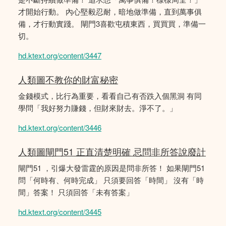
才開始行動。 內心堅毅忍耐，暗地做準備，直到萬事俱
備，才行動實踐。 閘門3喜歡屯積東西，買買買，準備一
切。
hd.ktext.org/content/3447
人類圖不教你的財富秘密
金錢模式，比行為重要，看看自己有否跌入個黑洞 有同
學問「我好努力賺錢，但財來財去。淨不了。」
hd.ktext.org/content/3446
人類圖閘門51 正直清楚明確 忌問非所答說廢計
閘門51 ，引爆大發雷霆的原因是問非所答！ 如果閘門51
問「何時有、何時完成」 只須要回答「時間」 沒有「時
間」答案！ 只須回答「未有答案」
hd.ktext.org/content/3445