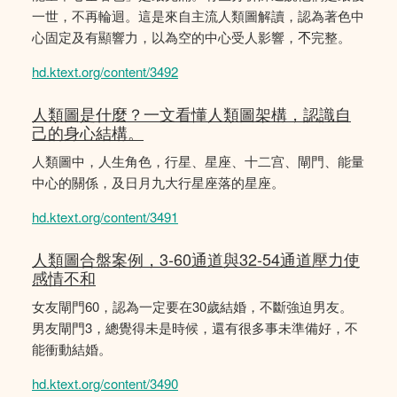
一世，不再輪迴。這是來自主流人類圖解讀，認為著色中
心固定及有顯響力，以為空的中心受人影響，𣎴完整。
hd.ktext.org/content/3492
人類圖是什麼？一文看懂人類圖架構，認識自
己的身心結構。
人類圖中，人生角色，行星、星座、十二宫、閘門、能量
中心的關係，及日月九大行星座落的星座。
hd.ktext.org/content/3491
人類圖合盤案例，3-60通道與32-54通道壓力使
感情不和
女友閘門60，認為一定要在30歲結婚，不斷強迫男友。
男友閘門3，總覺得未是時候，還有很多事未準備好，不
能衝動結婚。
hd.ktext.org/content/3490