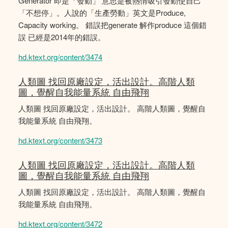
Generator 即是「發動」 意思是被熱情吸引發動使自己
「不想停」。人說的「生產勞動」英文是Produce,
Capacity working。 錯誤把generate 解作produce 這個錯
誤 已經是2014年的錯誤。
hd.ktext.org/content/3474
人類圖 找回原廠設定，活出設計。高階人類
圖，覺醒自我能量系統 自由飛翔
人類圖 找回原廠設定，活出設計。 高階人類圖，覺醒自
我能量系統 自由飛翔。
hd.ktext.org/content/3473
人類圖 找回原廠設定，活出設計。高階人類
圖，覺醒自我能量系統 自由飛翔
人類圖 找回原廠設定，活出設計。 高階人類圖，覺醒自
我能量系統 自由飛翔。
hd.ktext.org/content/3472