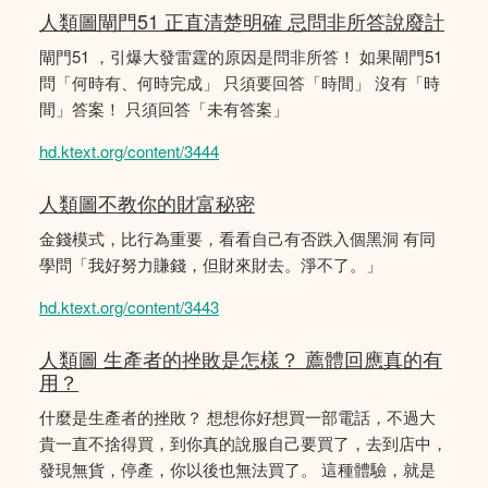
人類圖閘門51 正直清楚明確 忌問非所答說廢計
閘門51 ，引爆大發雷霆的原因是問非所答！ 如果閘門51
問「何時有、何時完成」 只須要回答「時間」 沒有「時
間」答案！ 只須回答「未有答案」
hd.ktext.org/content/3444
人類圖不教你的財富秘密
金錢模式，比行為重要，看看自己有否跌入個黑洞 有同
學問「我好努力賺錢，但財來財去。淨不了。」
hd.ktext.org/content/3443
人類圖 生產者的挫敗是怎樣？ 薦體回應真的有
用？
什麼是生產者的挫敗？ 想想你好想買一部電話，不過大
貴一直不捨得買，到你真的說服自己要買了，去到店中，
發現無貨，停產，你以後也無法買了。 這種體驗，就是