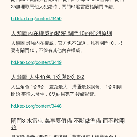
25無理取鬧他人犯錯時，閘門51發雷霆指閘門25錯。
hd.ktext.org/content/3450
人類圖內在權威的秘密 閘門10的強烈原則
人類圖 最強內在權威，官方也不知道，凡有閘門10，只
要有閘門10，不管有其他內在權威。
hd.ktext.org/content/3449
人類圖 人生角色 1爻與6爻 6/2
人生角色 1爻6爻，差距最大，溝通最多誤會。 1爻剛剛
開始 事情未發生，6爻結局完了 後續影響。
hd.ktext.org/content/3448
閘門3 水雷屯 萬事要俱備 不斷做準備 而不敢開
始
是不斷持續做準備！ 追求想「萬事俱備！樣樣周全！」