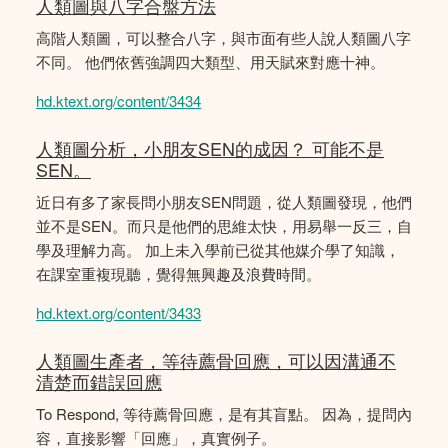
人類圖與八字合盤方法
高階人類圖，可以整合八字，與市面有些人說人類圖八字
不同。 他們依舊強調四大類型、用天賦來對應十神。
hd.ktext.org/content/3434
人類圖分析，小朋友SEN的成因？ 可能不是
SEN。
近日有多了家長問小朋友SEN問題，從人類圖發現，他們
並不是SEN。而只是他們的思維太快，用易舉一反三，自
學及理解力高。 加上未入學前已從其他媒介學了知識，
在課室重複現聽，覺得無興趣及浪費時間。
hd.ktext.org/content/3433
人類圖生產者，等待薦骨回應，可以因溝通不
清楚而錯誤回應
To Respond, 等待薦骨回應，是有其盲點。 因為，提問內
容，直接影響「回應」，真實例子。