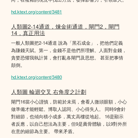
hd.ktext.org/content/3481
人類圖2-14通道，煉金術通道，閘門2，閘門
14，真正用法
一般人類圖把2-14通道 說為「黑石成金」，把他們定義
為賺錢天賦。第一，金錢不是他們所理解。人面對金錢，
貪婪恐懼我執計算，會打亂各閘門及思想。 甚至把事情
顛倒。
hd.ktext.org/content/3480
人類圖 輪迴交叉 右角度之計劃
閘門16當小心謹慎，防範於未焉，會看人微頭眼額，小心
做準備才能輕鬆。博取人認同、小心得失人。 同時9會針
對細節，也傾向積小成多，萬丈高樓從地起。 16是顯示
者反應，以自己想法為主要，但9是薦骨體驗，以9對外所
在意的細節為主要。 帶來矛盾。