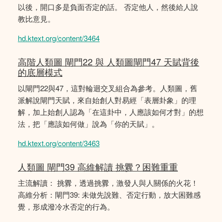
以後，開口多是負面否定的話。 否定他人，然後給人說
教比意見。
hd.ktext.org/content/3464
高階人類圖 閘門22 與 人類圖閘門47 天賦背後
的底層模式
以閘門22與47，這對輪迴交叉組合為參考。人類圖，舊
派解說閘門天賦，來自始創人對易經「表層卦象」的理
解，加上始創人認為「在這卦中，人應該如何才對」的想
法，把「應該如何做」說為「你的天賦」。
hd.ktext.org/content/3463
人類圖 閘門39 高維解讀 挑釁？困難重重
主流解讀： 挑釁，透過挑釁，激發人與人關係的火花！
高維分析：閘門39: 未做先說難、否定行動，放大困難感
覺，形成潑冷水否定的行為。