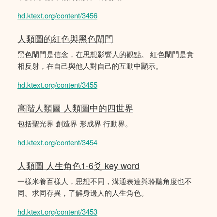
hd.ktext.org/content/3456
人類圖的紅色與黑色閘門
黑色閘門是信念，在思想影響人的觀點。 紅色閘門是實
相反射，在自己與他人對自己的互動中顯示。
hd.ktext.org/content/3455
高階人類圖 人類圖中的四世界
包括聖光界 創造界 形成界 行動界。
hd.ktext.org/content/3454
人類圖 人生角色1-6爻 key word
一樣米養百樣人，思想不同，溝通表達與聆聽角度也不
同。求同存異，了解身邊人的人生角色。
hd.ktext.org/content/3453