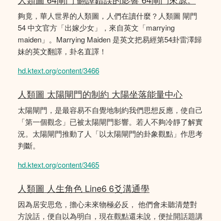
夠竟，華人世界的人類圖，人們在讀什麼？人類圖 閘門
54 中文官方「出嫁少女」，來自英文「marrying
maiden」。Marrying Maiden 是英文把易經第54卦雷澤歸
妹的英文翻譯，卦名直譯！
hd.ktext.org/content/3466
人類圖 太陽閘門的制約 大陽坐落能量中心
太陽閘門，是最容易不自覺地制約我們思想反應，使自己
「第一個觀念」已被太陽閘門影響。若人不夠冷靜了解實
況。太陽閘門推動了人「以太陽閘門的卦象觀點」作思考
判斷。
hd.ktext.org/content/3465
人類圖 人生角色 Line6 6爻溝通學
因為居安思危，擔心未來物極必反， 他們會未聽清楚對
方說話，便自以為明白，現在觀點還未說，便扯開話題講