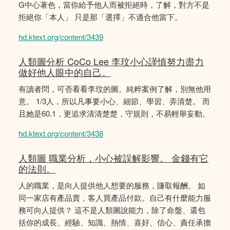
G中心著色，當你給予他人而被拒絕時，了解，對方不是
拒絕你「本人」 只是那「選擇」不適合他當下。
hd.ktext.org/content/3439
人類圖分析 CoCo Lee 李玟小心謹慎努力盡力
做好他人眼中的自己。
有讀者問，可否看看李玟的圖。純粹案例了解，別無他用
意。 1/3人，所以凡事要小心、細節、學習、弄清楚。 而
且她是60.1，更追求清清楚楚，守規則，不易輕舉妄動。
hd.ktext.org/content/3438
人類圖 職業分析，小心被誤解影響。 金錢有它
的法則。
人的職業，是向人提供他人想要的服務，賺取報酬。 如
同一家店有產品賣，客人買產品付款。自己有什麼能力服
務可向人提供？ 這不是人類圖說能力，除了命盤、還包
括你的成長、經驗、知識、熱情、喜好、信心、責任承擔