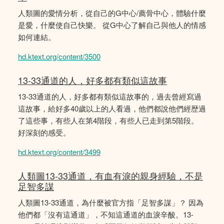
人類圖的愛情分析，從自己的G中心/薦骨中心，體驗什麼
是愛，什麼使自己快樂。 從G中心了解自己與他人的情感
如何連結。
hd.ktext.org/content/3500
13-33通道的人，好多都有類似這故事
13-33通道的人，好多都有類似這故事的，過去曾經寫過
這故事，給好多40歲以上的人看過，他們都說他們經歴過
了這些事，有些人在第4階段，有些人已走到第5階段。
好深刻的感受。
hd.ktext.org/content/3499
人類圖13-33通道，有血有淚的親身經驗，不是
足智多謀
人類圖13-33通道，為什麼被官方指「足智多謀」？ 因為
他們都「沒有這通道」，不知這通道的血淚辛酸。13-