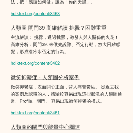
法，把「應該如何做」說為「你的天賦」。
hd.ktext.org/content/3463
人類圖 閘門39 高維解讀 挑釁？困難重重
主流解讀： 挑釁，透過挑釁，激發人與人關係的火花！
高維分析：閘門39: 未做先說難、否定行動，放大困難感
覺，形成潑冷水否定的行為。
hd.ktext.org/content/3462
微笑抑鬱症 - 人類圖分析案例
微笑抑鬱症，表面開心正面，背人痛苦鬰結。 從過去我
的案例及認識的人，體驗較容易出現這些狀況的人類圖通
道、Profile、閘門。 容易出現微笑抑鬱的模式。
hd.ktext.org/content/3461
人類圖的閘門與能量中心關連