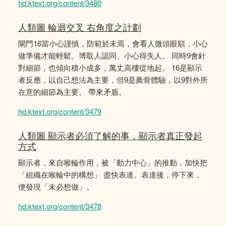
hd.ktext.org/content/3480
人類圖 輪迴交叉 右角度之計劃
閘門16當小心謹慎，防範於未焉，會看人微頭眼額，小心
做準備才能輕鬆。博取人認同、小心得失人。 同時9會針
對細節，也傾向積小成多，萬丈高樓從地起。 16是顯示
者反應，以自己想法為主要，但9是薦骨體驗，以9對外所
在意的細節為主要。 帶來矛盾。
hd.ktext.org/content/3479
人類圖 顯示者必須了解的事，顯示者真正發起
方式
顯示者，來自喉輪作用，被「動力中心」的推動，加快把
「組織在喉輪中的構想」 盡快表達。表達後，停下來，
便發現「未必想做」。
hd.ktext.org/content/3478