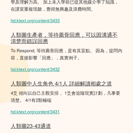
學及理解力高。 加上未入學前已從其他媒介學了知識，
在課室重複現聽，覺得無興趣及浪費時間。
hd.ktext.org/content/3433
人類圖生產者，等待薦骨回應，可以因溝通不
清楚而錯誤回應
To Respond, 等待薦骨回應，是有其盲點。 因為，提問內
容，直接影響「回應」，真實例子。
hd.ktext.org/content/3432
人類圖中人生角色 4/1人 詳細解讀相處之道
4爻 傾向以自己主觀安排， 1爻會追隨現實計劃，凡事要
清楚。 4/1有2類極端
hd.ktext.org/content/3431
人類圖23-43通道