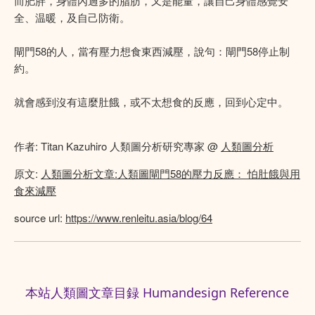
而肥胖，身體內過多的脂肪，又是能量，讓自己身體感覺安
全、温暖，及自己防衛。
閘門58的人，當有壓力想食東西減壓，說句：閘門58停止制
約。
就會感到沒有這麼肚餓，或不太想食的反應，回到心定中。
作者: Titan Kazuhiro 人類圖分析研究專家 @
人類圖分析
原文:
人類圖分析文章:人類圖閘門58的壓力反應： 怕肚餓與用
食來減壓
source url:
https://www.renleitu.asia/blog/64
本站人類圖文章目録 Humandesign Reference