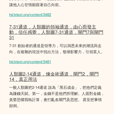
讓他人心甘情願跟著自己向前。
hd.ktext.org/content/3482
7-31通道，人類圖的領袖通道，由心而發主
動，信任感覺，人類圖7-31通道，閘門7與閘門
31
7-31 創始者的通道是領導力，可以洞悉未來的潮流與走
向，在複雜的現況中找出方法，發揮影響力，引領眾人。
hd.ktext.org/content/3481
人類圖2-14通道，煉金術通道，閘門2，閘門
14，真正用法
一般人類圖把2-14通道 說為「黑石成金」，把他們定義
為賺錢天賦。第一，金錢不是他們所理解。人面對金錢，
貪婪恐懼我執計算，會打亂各閘門及思想。 甚至把事情
顛倒。