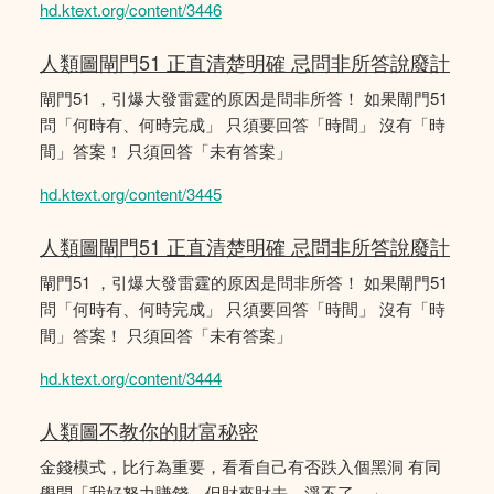
hd.ktext.org/content/3446
人類圖閘門51 正直清楚明確 忌問非所答說廢計
閘門51 ，引爆大發雷霆的原因是問非所答！ 如果閘門51
問「何時有、何時完成」 只須要回答「時間」 沒有「時
間」答案！ 只須回答「未有答案」
hd.ktext.org/content/3445
人類圖閘門51 正直清楚明確 忌問非所答說廢計
閘門51 ，引爆大發雷霆的原因是問非所答！ 如果閘門51
問「何時有、何時完成」 只須要回答「時間」 沒有「時
間」答案！ 只須回答「未有答案」
hd.ktext.org/content/3444
人類圖不教你的財富秘密
金錢模式，比行為重要，看看自己有否跌入個黑洞 有同
學問「我好努力賺錢，但財來財去。淨不了。」