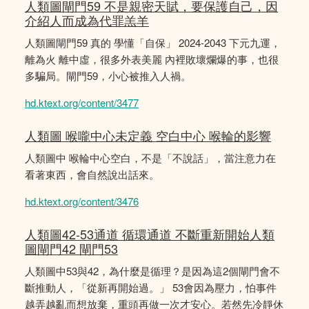
人類圖閘門59 不是親密天賦，要保護自己，因
介紹人而成為代罪羔羊
人類圖閘門59 真的 學懂「自保」 2024-2043 下元九運，
離為火 離中虛，很多外表美麗 內裡敗壞爛爆的事，也很
多騙局。閘門59，小心被推入人禍。
hd.ktext.org/content/3477
人類圖 喉嚨中心未定義 空白中心 喉輪的影響
人類圖中 喉輪中心空白，不是「不說話」，當注意力在
看著東西，會自然說出話來。
hd.ktext.org/content/3476
人類圖42-53通道 循環通道 不斷重新開始人類
圖閘門42 閘門53
人類圖中53與42，為什麼是循理？是因為這2個閘門會不
斷推動人，「從新再開始過。」 53會因為壓力，怕事件
越弄越亂而想放棄，重頭再做一次才安心。若然先冷靜休