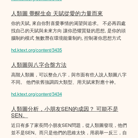
人類圖 覺醒生命 天賦從愛的力量而來
你的天賦, 來自你對喜愛事情的渴望與追求。 不必再四處
找自己的天賦與未來方向 讓你恐懼質疑的思想, 是你的頭
腦制約模式 無數潛在環境能量制約, 控制著你思想方式
hd.ktext.org/content/3435
人類圖與八字合盤方法
高階人類圖，可以整合八字，與市面有些人說人類圖八字
不同。 他們依舊強調四大類型、用天賦來對應十神。
hd.ktext.org/content/3434
人類圖分析，小朋友SEN的成因？ 可能不是
SEN。
近日有多了家長問小朋友SEN問題，從人類圖發現，他們
並不是SEN。而只是他們的思維太快，用易舉一反三，自