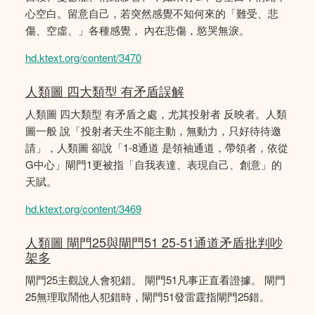
心空白。留意自己，若突然感覺不知何來的「難受、悲
傷、空虛、」各種感覺， 內在悲傷，慾哭無淚。
hd.ktext.org/content/3470
人類圖 四大類型 有矛盾誤解
人類圖 四大類型 有矛盾之處，尤其投射者 反映者。人類
圖一般 說「投射者天生不能主動，無動力，只好待待邀
請」，人類圖 卻說「1-8通道 是領袖通道，帶領者，依從
G中心」閘門1更被指「自我表達、表現自己、創意」的
天賦。
hd.ktext.org/content/3469
人類圖 閘門25與閘門51 25-51通道矛盾批判吵
架多
閘門25主觀說人會犯錯。 閘門51凡事正直看證據。 閘門
25無理取鬧他人犯錯時，閘門51發雷霆指閘門25錯。