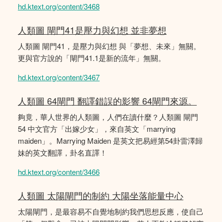
hd.ktext.org/content/3468
人類圖 閘門41是壓力與幻想 並非夢想
人類圖 閘門41，是壓力與幻想 與「夢想、未來」無關。
更與官方說的「閘門41.1是新的流年」無關。
hd.ktext.org/content/3467
人類圖 64閘門 翻譯錯誤的影響 64閘門來源。
夠竟，華人世界的人類圖，人們在讀什麼？人類圖 閘門
54 中文官方「出嫁少女」，來自英文「marrying
maiden」。Marrying Maiden 是英文把易經第54卦雷澤歸
妹的英文翻譯，卦名直譯！
hd.ktext.org/content/3466
人類圖 太陽閘門的制約 大陽坐落能量中心
太陽閘門，是最容易不自覺地制約我們思想反應，使自己